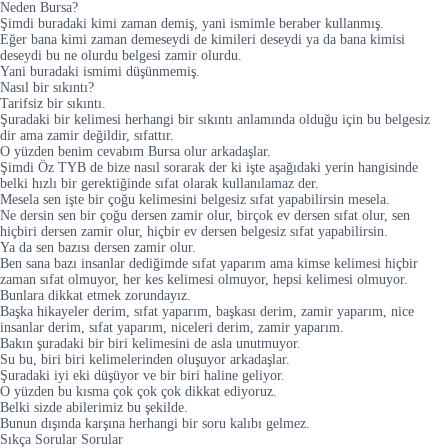
Neden Bursa?
Şimdi buradaki kimi zaman demiş, yani ismimle beraber kullanmış.
Eğer bana kimi zaman demeseydi de kimileri deseydi ya da bana kimisi
deseydi bu ne olurdu belgesi zamir olurdu.
Yani buradaki ismimi düşünmemiş.
Nasıl bir sıkıntı?
Tarifsiz bir sıkıntı.
Şuradaki bir kelimesi herhangi bir sıkıntı anlamında olduğu için bu belgesiz
dir ama zamir değildir, sıfattır.
O yüzden benim cevabım Bursa olur arkadaşlar.
Şimdi Öz TYB de bize nasıl sorarak der ki işte aşağıdaki yerin hangisinde
belki hızlı bir gerektiğinde sıfat olarak kullanılamaz der.
Mesela sen işte bir çoğu kelimesini belgesiz sıfat yapabilirsin mesela.
Ne dersin sen bir çoğu dersen zamir olur, birçok ev dersen sıfat olur, sen
hiçbiri dersen zamir olur, hiçbir ev dersen belgesiz sıfat yapabilirsin.
Ya da sen bazısı dersen zamir olur.
Ben sana bazı insanlar dediğimde sıfat yaparım ama kimse kelimesi hiçbir
zaman sıfat olmuyor, her kes kelimesi olmuyor, hepsi kelimesi olmuyor.
Bunlara dikkat etmek zorundayız.
Başka hikayeler derim, sıfat yaparım, başkası derim, zamir yaparım, nice
insanlar derim, sıfat yaparım, niceleri derim, zamir yaparım.
Bakın şuradaki bir biri kelimesini de asla unutmuyor.
Su bu, biri biri kelimelerinden oluşuyor arkadaşlar.
Şuradaki iyi eki düşüyor ve bir biri haline geliyor.
O yüzden bu kısma çok çok çok dikkat ediyoruz.
Belki sizde abilerimiz bu şekilde.
Bunun dışında karşına herhangi bir soru kalıbı gelmez.
Sıkça Sorular Sorular