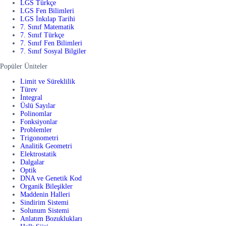
LGS Türkçe
LGS Fen Bilimleri
LGS İnkılap Tarihi
7. Sınıf Matematik
7. Sınıf Türkçe
7. Sınıf Fen Bilimleri
7. Sınıf Sosyal Bilgiler
Popüler Üniteler
Limit ve Süreklilik
Türev
İntegral
Üslü Sayılar
Polinomlar
Fonksiyonlar
Problemler
Trigonometri
Analitik Geometri
Elektrostatik
Dalgalar
Optik
DNA ve Genetik Kod
Organik Bileşikler
Maddenin Halleri
Sindirim Sistemi
Solunum Sistemi
Anlatım Bozuklukları