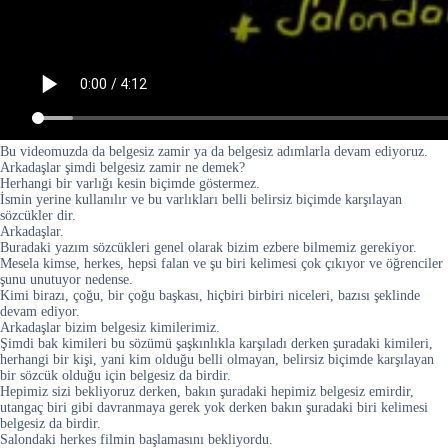
Bu videomuzda da belgesiz zamir ya da belgesiz adımlarla devam ediyoruz.
Arkadaşlar şimdi belgesiz zamir ne demek?
Herhangi bir varlığı kesin biçimde göstermez.
İsmin yerine kullanılır ve bu varlıkları belli belirsiz biçimde karşılayan
sözcükler dir.
Arkadaşlar.
Buradaki yazım sözcükleri genel olarak bizim ezbere bilmemiz gerekiyor.
Mesela kimse, herkes, hepsi falan ve şu biri kelimesi çok çıkıyor ve öğrenciler
şunu unutuyor nedense.
Kimi birazı, çoğu, bir çoğu başkası, hiçbiri birbiri niceleri, bazısı şeklinde
devam ediyor.
Arkadaşlar bizim belgesiz kimilerimiz.
Şimdi bak kimileri bu sözümü şaşkınlıkla karşıladı derken şuradaki kimileri,
herhangi bir kişi, yani kim olduğu belli olmayan, belirsiz biçimde karşılayan
bir sözcük olduğu için belgesiz da birdir.
Hepimiz sizi bekliyoruz derken, bakın şuradaki hepimiz belgesiz emirdir,
utangaç biri gibi davranmaya gerek yok derken bakın şuradaki biri kelimesi
belgesiz da birdir.
Salondaki herkes filmin başlamasını bekliyordu.