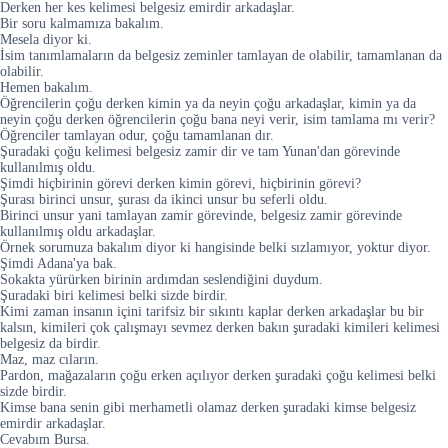
Derken her kes kelimesi belgesiz emirdir arkadaşlar.
Bir soru kalmamıza bakalım.
Mesela diyor ki.
İsim tanımlamaların da belgesiz zeminler tamlayan de olabilir, tamamlanan da
olabilir.
Hemen bakalım.
Öğrencilerin çoğu derken kimin ya da neyin çoğu arkadaşlar, kimin ya da
neyin çoğu derken öğrencilerin çoğu bana neyi verir, isim tamlama mı verir?
Öğrenciler tamlayan odur, çoğu tamamlanan dır.
Şuradaki çoğu kelimesi belgesiz zamir dir ve tam Yunan'dan görevinde
kullanılmış oldu.
Şimdi hiçbirinin görevi derken kimin görevi, hiçbirinin görevi?
Şurası birinci unsur, şurası da ikinci unsur bu seferli oldu.
Birinci unsur yani tamlayan zamir görevinde, belgesiz zamir görevinde
kullanılmış oldu arkadaşlar.
Örnek sorumuza bakalım diyor ki hangisinde belki sızlamıyor, yoktur diyor.
Şimdi Adana'ya bak.
Sokakta yürürken birinin ardımdan seslendiğini duydum.
Şuradaki biri kelimesi belki sizde birdir.
Kimi zaman insanın içini tarifsiz bir sıkıntı kaplar derken arkadaşlar bu bir
kalsın, kimileri çok çalışmayı sevmez derken bakın şuradaki kimileri kelimesi
belgesiz da birdir.
Maz, maz cıların.
Pardon, mağazaların çoğu erken açılıyor derken şuradaki çoğu kelimesi belki
sizde birdir.
Kimse bana senin gibi merhametli olamaz derken şuradaki kimse belgesiz
emirdir arkadaşlar.
Cevabım Bursa.