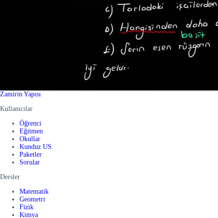
Zamirin Yapısı
Kullanıcılar
Öğrenci
Eğitmen
Okullar
Kunduz US
Paketler
Sorular
Dersler
Matematik
Geometri
Fizik
Kimya