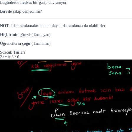
Bugünlerde
herkes
bir garip davranıyor.
Biri
de çıkıp demedi mi?
NOT
: İsim tamlamalarında tamlayan da tamlanan da olabilirler.
Hiçbirinin
görevi (Tamlayan)
Öğrencilerin
çoğu
(Tamlanan)
Sözcük Türleri
Zamir
3
/
6