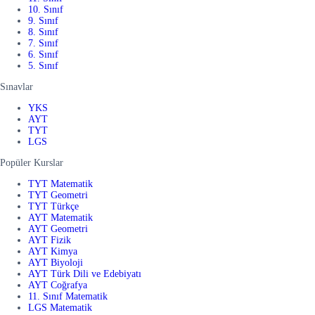
10. Sınıf
9. Sınıf
8. Sınıf
7. Sınıf
6. Sınıf
5. Sınıf
Sınavlar
YKS
AYT
TYT
LGS
Popüler Kurslar
TYT Matematik
TYT Geometri
TYT Türkçe
AYT Matematik
AYT Geometri
AYT Fizik
AYT Kimya
AYT Biyoloji
AYT Türk Dili ve Edebiyatı
AYT Coğrafya
11. Sınıf Matematik
LGS Matematik