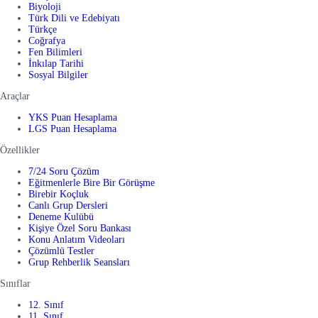
Biyoloji
Türk Dili ve Edebiyatı
Türkçe
Coğrafya
Fen Bilimleri
İnkılap Tarihi
Sosyal Bilgiler
Araçlar
YKS Puan Hesaplama
LGS Puan Hesaplama
Özellikler
7/24 Soru Çözüm
Eğitmenlerle Bire Bir Görüşme
Birebir Koçluk
Canlı Grup Dersleri
Deneme Kulübü
Kişiye Özel Soru Bankası
Konu Anlatım Videoları
Çözümlü Testler
Grup Rehberlik Seansları
Sınıflar
12. Sınıf
11. Sınıf