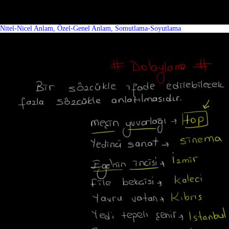
Nitel-Nicel Anlam, Özel-Genel Anlam, Somutlama-Soyutlama