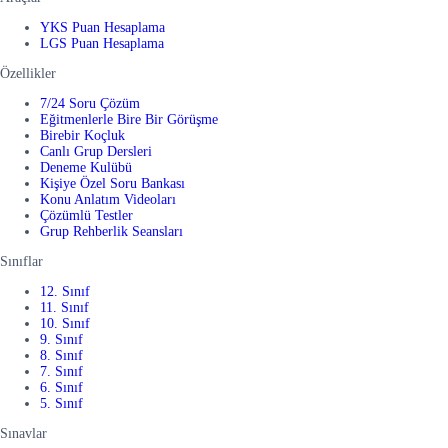
YKS Puan Hesaplama
LGS Puan Hesaplama
Özellikler
7/24 Soru Çözüm
Eğitmenlerle Bire Bir Görüşme
Birebir Koçluk
Canlı Grup Dersleri
Deneme Kulübü
Kişiye Özel Soru Bankası
Konu Anlatım Videoları
Çözümlü Testler
Grup Rehberlik Seansları
Sınıflar
12. Sınıf
11. Sınıf
10. Sınıf
9. Sınıf
8. Sınıf
7. Sınıf
6. Sınıf
5. Sınıf
Sınavlar