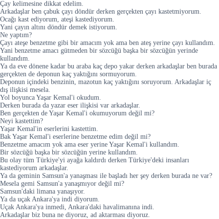
Çay kelimesine dikkat edelim.
Arkadaşlar ben çabuk çayı döndür derken gerçekten çayı kastetmiyorum.
Ocağı kast ediyorum, ateşi kastediyorum.
Yani çayın altını döndür demek istiyorum.
Ne yaptım?
Çayı ateşe benzetme gibi bir amacım yok ama ben ateş yerine çayı kullandım.
Yani benzetme amacı gütmeden bir sözcüğü başka bir sözcüğün yerinde
kullandım.
Ya da eve dönene kadar bu araba kaç depo yakar derken arkadaşlar ben burada
gerçekten de deponun kaç yaktığını sormuyorum.
Deponun içindeki benzinin, mazotun kaç yaktığını soruyorum. Arkadaşlar iç
dış ilişkisi mesela.
Yol boyunca Yaşar Kemal'i okudum.
Derken burada da yazar eser ilişkisi var arkadaşlar.
Ben gerçekten de Yaşar Kemal'i okumuyorum değil mi?
Neyi kastettim?
Yaşar Kemal'in eserlerini kastettim.
Bak Yaşar Kemal'i eserlerine benzetme edim değil mi?
Benzetme amacım yok ama eser yerine Yaşar Kemal'i kullandım.
Bir sözcüğü başka bir sözcüğün yerine kullandım.
Bu olay tüm Türkiye'yi ayağa kaldırdı derken Türkiye'deki insanları
kastediyorum arkadaşlar.
Ya da geminin Samsun'a yanaşması ile başladı her şey derken burada ne var?
Mesela gemi Samsun'a yanaşmıyor değil mi?
Samsun'daki limana yanaşıyor.
Ya da uçak Ankara'ya indi diyorum.
Uçak Ankara'ya inmedi, Ankara'daki havalimanına indi.
Arkadaşlar biz buna ne diyoruz, ad aktarması diyoruz.