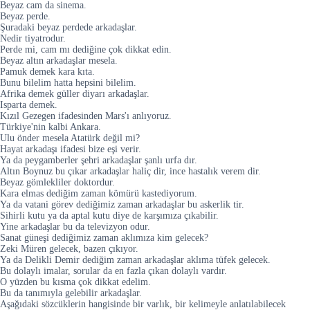
Beyaz cam da sinema.
Beyaz perde.
Şuradaki beyaz perdede arkadaşlar.
Nedir tiyatrodur.
Perde mi, cam mı dediğine çok dikkat edin.
Beyaz altın arkadaşlar mesela.
Pamuk demek kara kıta.
Bunu bilelim hatta hepsini bilelim.
Afrika demek güller diyarı arkadaşlar.
Isparta demek.
Kızıl Gezegen ifadesinden Mars'ı anlıyoruz.
Türkiye'nin kalbi Ankara.
Ulu önder mesela Atatürk değil mi?
Hayat arkadaşı ifadesi bize eşi verir.
Ya da peygamberler şehri arkadaşlar şanlı urfa dır.
Altın Boynuz bu çıkar arkadaşlar haliç dir, ince hastalık verem dir.
Beyaz gömlekliler doktordur.
Kara elmas dediğim zaman kömürü kastediyorum.
Ya da vatani görev dediğimiz zaman arkadaşlar bu askerlik tir.
Sihirli kutu ya da aptal kutu diye de karşımıza çıkabilir.
Yine arkadaşlar bu da televizyon odur.
Sanat güneşi dediğimiz zaman aklımıza kim gelecek?
Zeki Müren gelecek, bazen çıkıyor.
Ya da Delikli Demir dediğim zaman arkadaşlar aklıma tüfek gelecek.
Bu dolaylı imalar, sorular da en fazla çıkan dolaylı vardır.
O yüzden bu kısma çok dikkat edelim.
Bu da tanımıyla gelebilir arkadaşlar.
Aşağıdaki sözcüklerin hangisinde bir varlık, bir kelimeyle anlatılabilecek