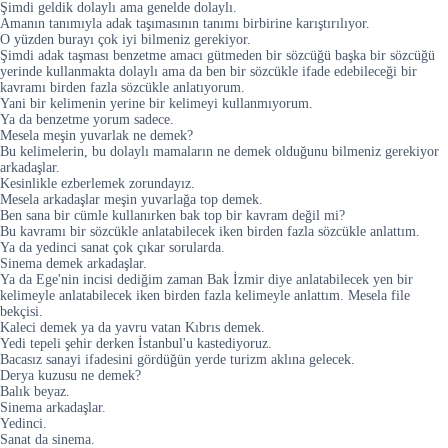
Şimdi geldik dolaylı ama genelde dolaylı.
Amanın tanımıyla adak taşımasının tanımı birbirine karıştırılıyor.
O yüzden burayı çok iyi bilmeniz gerekiyor.
Şimdi adak taşması benzetme amacı gütmeden bir sözcüğü başka bir sözcüğü
yerinde kullanmakta dolaylı ama da ben bir sözcükle ifade edebileceği bir
kavramı birden fazla sözcükle anlatıyorum.
Yani bir kelimenin yerine bir kelimeyi kullanmıyorum.
Ya da benzetme yorum sadece.
Mesela meşin yuvarlak ne demek?
Bu kelimelerin, bu dolaylı mamaların ne demek olduğunu bilmeniz gerekiyor
arkadaşlar.
Kesinlikle ezberlemek zorundayız.
Mesela arkadaşlar meşin yuvarlağa top demek.
Ben sana bir cümle kullanırken bak top bir kavram değil mi?
Bu kavramı bir sözcükle anlatabilecek iken birden fazla sözcükle anlattım.
Ya da yedinci sanat çok çıkar sorularda.
Sinema demek arkadaşlar.
Ya da Ege'nin incisi dediğim zaman Bak İzmir diye anlatabilecek yen bir
kelimeyle anlatabilecek iken birden fazla kelimeyle anlattım. Mesela file
bekçisi.
Kaleci demek ya da yavru vatan Kıbrıs demek.
Yedi tepeli şehir derken İstanbul'u kastediyoruz.
Bacasız sanayi ifadesini gördüğün yerde turizm aklına gelecek.
Derya kuzusu ne demek?
Balık beyaz.
Sinema arkadaşlar.
Yedinci.
Sanat da sinema.