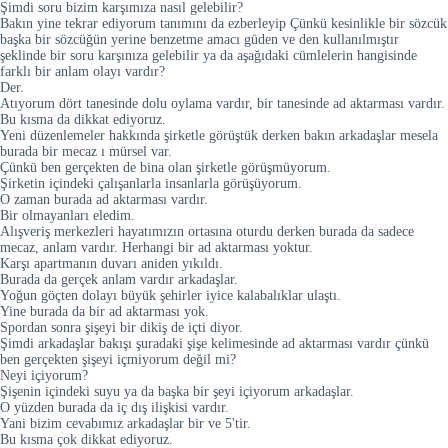
Şimdi soru bizim karşımıza nasıl gelebilir?
Bakın yine tekrar ediyorum tanımını da ezberleyip Çünkü kesinlikle bir sözcük
başka bir sözcüğün yerine benzetme amacı güden ve den kullanılmıştır
şeklinde bir soru karşınıza gelebilir ya da aşağıdaki cümlelerin hangisinde
farklı bir anlam olayı vardır?
Der.
Atıyorum dört tanesinde dolu oylama vardır, bir tanesinde ad aktarması vardır.
Bu kısma da dikkat ediyoruz.
Yeni düzenlemeler hakkında şirketle görüştük derken bakın arkadaşlar mesela
burada bir mecaz ı mürsel var.
Çünkü ben gerçekten de bina olan şirketle görüşmüyorum.
Şirketin içindeki çalışanlarla insanlarla görüşüyorum.
O zaman burada ad aktarması vardır.
Bir olmayanları eledim.
Alışveriş merkezleri hayatımızın ortasına oturdu derken burada da sadece
mecaz, anlam vardır. Herhangi bir ad aktarması yoktur.
Karşı apartmanın duvarı aniden yıkıldı.
Burada da gerçek anlam vardır arkadaşlar.
Yoğun göçten dolayı büyük şehirler iyice kalabalıklar ulaştı.
Yine burada da bir ad aktarması yok.
Spordan sonra şişeyi bir dikiş de içti diyor.
Şimdi arkadaşlar bakışı şuradaki şişe kelimesinde ad aktarması vardır çünkü
ben gerçekten şişeyi içmiyorum değil mi?
Neyi içiyorum?
Şişenin içindeki suyu ya da başka bir şeyi içiyorum arkadaşlar.
O yüzden burada da iç dış ilişkisi vardır.
Yani bizim cevabımız arkadaşlar bir ve 5'tir.
Bu kısma çok dikkat ediyoruz.