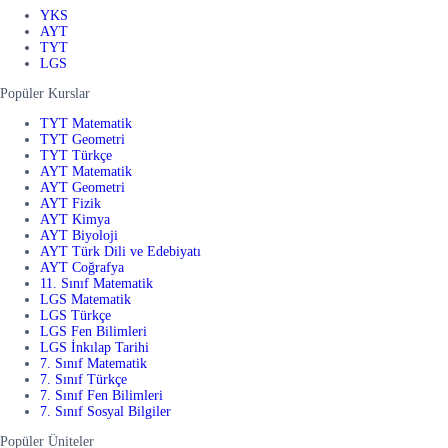
YKS
AYT
TYT
LGS
Popüler Kurslar
TYT Matematik
TYT Geometri
TYT Türkçe
AYT Matematik
AYT Geometri
AYT Fizik
AYT Kimya
AYT Biyoloji
AYT Türk Dili ve Edebiyatı
AYT Coğrafya
11. Sınıf Matematik
LGS Matematik
LGS Türkçe
LGS Fen Bilimleri
LGS İnkılap Tarihi
7. Sınıf Matematik
7. Sınıf Türkçe
7. Sınıf Fen Bilimleri
7. Sınıf Sosyal Bilgiler
Popüler Üniteler