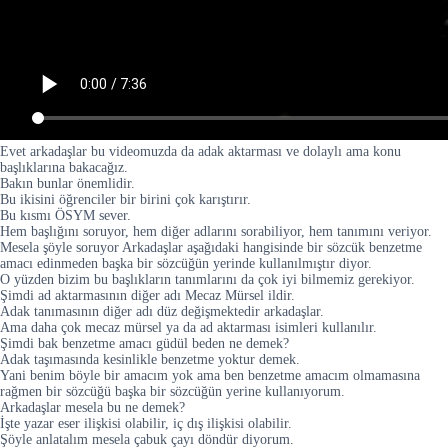
Evet arkadaşlar bu videomuzda da adak aktarması ve dolaylı ama konu
başlıklarına bakacağız.
Bakın bunlar önemlidir.
Bu ikisini öğrenciler bir birini çok karıştırır.
Bu kısmı ÖSYM sever.
Hem başlığını soruyor, hem diğer adlarını sorabiliyor, hem tanımını veriyor.
Mesela şöyle soruyor Arkadaşlar aşağıdaki hangisinde bir sözcük benzetme
amacı edinmeden başka bir sözcüğün yerinde kullanılmıştır diyor.
O yüzden bizim bu başlıkların tanımlarını da çok iyi bilmemiz gerekiyor.
Şimdi ad aktarmasının diğer adı Mecaz Mürsel ildir.
Adak tanımasının diğer adı düz değişmektedir arkadaşlar.
Ama daha çok mecaz mürsel ya da ad aktarması isimleri kullanılır.
Şimdi bak benzetme amacı güdül beden ne demek?
Adak taşımasında kesinlikle benzetme yoktur demek.
Yani benim böyle bir amacım yok ama ben benzetme amacım olmamasına
rağmen bir sözcüğü başka bir sözcüğün yerine kullanıyorum.
Arkadaşlar mesela bu ne demek?
İşte yazar eser ilişkisi olabilir, iç dış ilişkisi olabilir.
Şöyle anlatalım mesela çabuk çayı döndür diyorum.