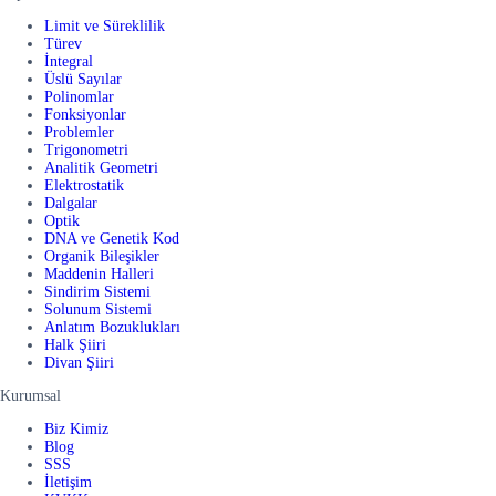
Limit ve Süreklilik
Türev
İntegral
Üslü Sayılar
Polinomlar
Fonksiyonlar
Problemler
Trigonometri
Analitik Geometri
Elektrostatik
Dalgalar
Optik
DNA ve Genetik Kod
Organik Bileşikler
Maddenin Halleri
Sindirim Sistemi
Solunum Sistemi
Anlatım Bozuklukları
Halk Şiiri
Divan Şiiri
Kurumsal
Biz Kimiz
Blog
SSS
İletişim