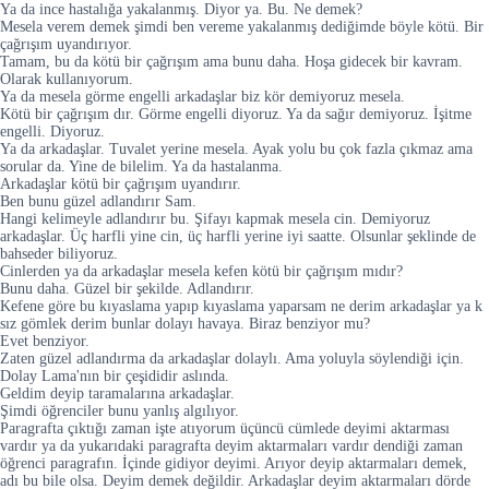
Ya da ince hastalığa yakalanmış. Diyor ya. Bu. Ne demek?
Mesela verem demek şimdi ben vereme yakalanmış dediğimde böyle kötü. Bir
çağrışım uyandırıyor.
Tamam, bu da kötü bir çağrışım ama bunu daha. Hoşa gidecek bir kavram.
Olarak kullanıyorum.
Ya da mesela görme engelli arkadaşlar biz kör demiyoruz mesela.
Kötü bir çağrışım dır. Görme engelli diyoruz. Ya da sağır demiyoruz. İşitme
engelli. Diyoruz.
Ya da arkadaşlar. Tuvalet yerine mesela. Ayak yolu bu çok fazla çıkmaz ama
sorular da. Yine de bilelim. Ya da hastalanma.
Arkadaşlar kötü bir çağrışım uyandırır.
Ben bunu güzel adlandırır Sam.
Hangi kelimeyle adlandırır bu. Şifayı kapmak mesela cin. Demiyoruz
arkadaşlar. Üç harfli yine cin, üç harfli yerine iyi saatte. Olsunlar şeklinde de
bahseder biliyoruz.
Cinlerden ya da arkadaşlar mesela kefen kötü bir çağrışım mıdır?
Bunu daha. Güzel bir şekilde. Adlandırır.
Kefene göre bu kıyaslama yapıp kıyaslama yaparsam ne derim arkadaşlar ya k
sız gömlek derim bunlar dolayı havaya. Biraz benziyor mu?
Evet benziyor.
Zaten güzel adlandırma da arkadaşlar dolaylı. Ama yoluyla söylendiği için.
Dolay Lama'nın bir çeşididir aslında.
Geldim deyip taramalarına arkadaşlar.
Şimdi öğrenciler bunu yanlış algılıyor.
Paragrafta çıktığı zaman işte atıyorum üçüncü cümlede deyimi aktarması
vardır ya da yukarıdaki paragrafta deyim aktarmaları vardır dendiği zaman
öğrenci paragrafın. İçinde gidiyor deyimi. Arıyor deyip aktarmaları demek,
adı bu bile olsa. Deyim demek değildir. Arkadaşlar deyim aktarmaları dörde