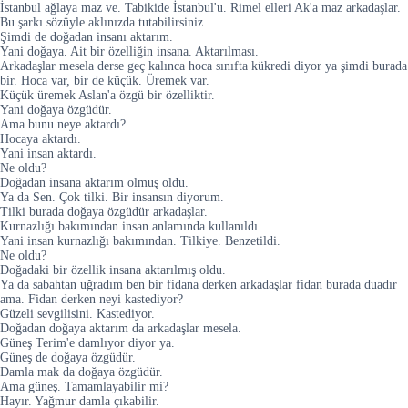
İstanbul ağlaya maz ve. Tabikide İstanbul'u. Rimel elleri Ak'a maz arkadaşlar.
Bu şarkı sözüyle aklınızda tutabilirsiniz.
Şimdi de doğadan insanı aktarım.
Yani doğaya. Ait bir özelliğin insana. Aktarılması.
Arkadaşlar mesela derse geç kalınca hoca sınıfta kükredi diyor ya şimdi burada
bir. Hoca var, bir de küçük. Üremek var.
Küçük üremek Aslan'a özgü bir özelliktir.
Yani doğaya özgüdür.
Ama bunu neye aktardı?
Hocaya aktardı.
Yani insan aktardı.
Ne oldu?
Doğadan insana aktarım olmuş oldu.
Ya da Sen. Çok tilki. Bir insansın diyorum.
Tilki burada doğaya özgüdür arkadaşlar.
Kurnazlığı bakımından insan anlamında kullanıldı.
Yani insan kurnazlığı bakımından. Tilkiye. Benzetildi.
Ne oldu?
Doğadaki bir özellik insana aktarılmış oldu.
Ya da sabahtan uğradım ben bir fidana derken arkadaşlar fidan burada duadır
ama. Fidan derken neyi kastediyor?
Güzeli sevgilisini. Kastediyor.
Doğadan doğaya aktarım da arkadaşlar mesela.
Güneş Terim'e damlıyor diyor ya.
Güneş de doğaya özgüdür.
Damla mak da doğaya özgüdür.
Ama güneş. Tamamlayabilir mi?
Hayır. Yağmur damla çıkabilir.