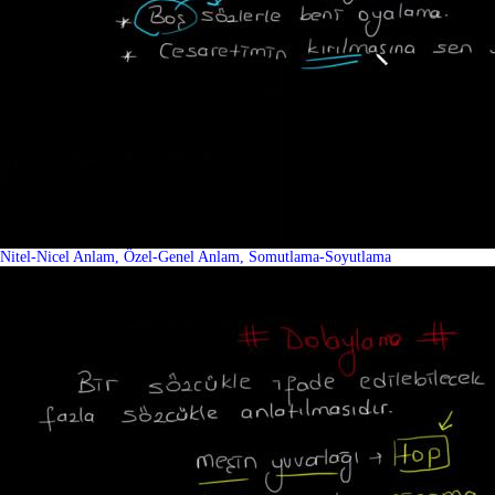
Nitel-Nicel Anlam, Özel-Genel Anlam, Somutlama-Soyutlama