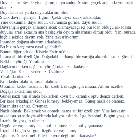
Duyu sudur. Ses de yine işitme, duyu sudur. Sesim gerçek anlamda yumuşak
olamaz.
Duyular arası ya da duyu aktarımı oldu.
Sıcak davranışlarıyla. İlgimi. Çekti diyor sıcak arkadaşlar.
Yine dokunma, duyu sudur, davranışta görme, duyu sudur.
Davranışın gerçek anlamda sıcak olamayacağı içi buradan olduğu arkadaşta
duyular arası aktarım ana başlığıyla deyim aktarması olmuş oldu. Yani burada
hiçbir şekilde deyim yok. Yine tekrarlıyorum.
İnsandan doğaya aktarım arkadaşlar.
Bu bizim karşımıza nasıl gelebilir?
Bunun diğer adı da. Kişiyle Eştir m'dir.
İnsana ait bir özelliğin. Doğadaki herhangi bir varlığa aktarılmasıdır. Şimdi.
Belki de yüreği. Yaralıdır.
Dağların derken dağların yüreği olamaz arkadaşlar.
Ve dağlar. Keder, yenemez. Üzülmez.
Yaralı da olamaz.
Kim keder olabilir, insan olabilir.
O zaman keder insana ait bir özellik olduğu için insana. Ait bir özellik.
Doğaya aktarılmış oldu.
Güneş nazlı nın altında beklerken koyu bir karanlık öptü denizi derken.
Bir kere arkadaşlar. Güneş kimseyi bekleyemez. Güneş nazlı da olamaz.
Karanlıkta denizi. Örtemez.
Nazlı olmak. Beklemek ve öpmek insana ait bir özelliktir. Yine herkesin
arkadaşta şu şarkıyla aklımda kalıyor aslında. İşte İstanbul. Bugün yorgun.
İstanbullu yorgun olamaz.
Üzgün ve yaşlanmış. İstanbul üzülmez. İstanbul yaşanamaz.
İstanbul bugün yorgun, üzgün ve yaşlanmış.
Ağlamış. Yine rimel. Elleri akıyor değil mi arkadaşlar?