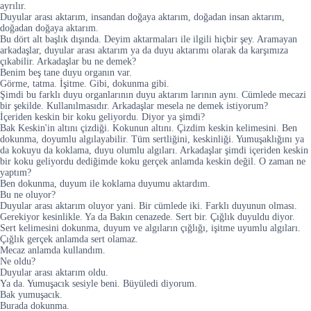
ayrılır.
Duyular arası aktarım, insandan doğaya aktarım, doğadan insan aktarım,
doğadan doğaya aktarım.
Bu dört alt başlık dışında. Deyim aktarmaları ile ilgili hiçbir şey. Aramayan
arkadaşlar, duyular arası aktarım ya da duyu aktarımı olarak da karşımıza
çıkabilir. Arkadaşlar bu ne demek?
Benim beş tane duyu organın var.
Görme, tatma. İşitme. Gibi, dokunma gibi.
Şimdi bu farklı duyu organlarının duyu aktarım larının aynı. Cümlede mecazi
bir şekilde. Kullanılmasıdır. Arkadaşlar mesela ne demek istiyorum?
İçeriden keskin bir koku geliyordu. Diyor ya şimdi?
Bak Keskin'in altını çizdiği. Kokunun altını. Çizdim keskin kelimesini. Ben
dokunma, doyumlu algılayabilir. Tüm sertliğini, keskinliği. Yumuşaklığını ya
da kokuyu da koklama, duyu olumlu algıları. Arkadaşlar şimdi içeriden keskin
bir koku geliyordu dediğimde koku gerçek anlamda keskin değil. O zaman ne
yaptım?
Ben dokunma, duyum ile koklama duyumu aktardım.
Bu ne oluyor?
Duyular arası aktarım oluyor yani. Bir cümlede iki. Farklı duyunun olması.
Gerekiyor kesinlikle. Ya da Bakın cenazede. Sert bir. Çığlık duyuldu diyor.
Sert kelimesini dokunma, duyum ve algıların çığlığı, işitme uyumlu algıları.
Çığlık gerçek anlamda sert olamaz.
Mecaz anlamda kullandım.
Ne oldu?
Duyular arası aktarım oldu.
Ya da. Yumuşacık sesiyle beni. Büyüledi diyorum.
Bak yumuşacık.
Burada dokunma.