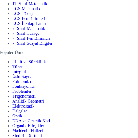
11. Sınıf Matematik
LGS Matematik
LGS Türkçe
LGS Fen Bilimleri
LGS İnkılap Tarihi
7. Sınıf Matematik
7. Sınıf Türkçe
7. Sınıf Fen Bilimleri
7. Sınıf Sosyal Bilgiler
Popüler Üniteler
Limit ve Süreklilik
Türev
İntegral
Üslü Sayılar
Polinomlar
Fonksiyonlar
Problemler
Trigonometri
Analitik Geometri
Elektrostatik
Dalgalar
Optik
DNA ve Genetik Kod
Organik Bileşikler
Maddenin Halleri
Sindirim Sistemi