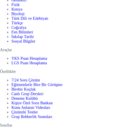
Geometri
Fizik
Kimya
Biyoloji
Türk Dili ve Edebiyatı
Türkçe
Coğrafya
Fen Bilimleri
İnkılap Tarihi
Sosyal Bilgiler
Araçlar
YKS Puan Hesaplama
LGS Puan Hesaplama
Özellikler
7/24 Soru Çözüm
Eğitmenlerle Bire Bir Görüşme
Birebir Koçluk
Canlı Grup Dersleri
Deneme Kulübü
Kişiye Özel Soru Bankası
Konu Anlatım Videoları
Çözümlü Testler
Grup Rehberlik Seansları
Sınıflar