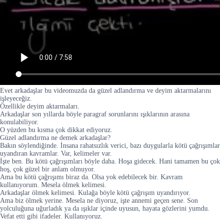
Evet arkadaşlar bu videomuzda da güzel adlandırma ve deyim aktarmalarını
işleyeceğiz.
Özellikle deyim aktarmaları.
Arkadaşlar son yıllarda böyle paragraf sorunlarını ışıklarının arasına
konulabiliyor.
O yüzden bu kısma çok dikkat ediyoruz.
Güzel adlandırma ne demek arkadaşlar?
Bakın söylendiğinde. İnsana rahatsızlık verici, bazı duygularla kötü çağrışımlar
uyandıran kavramlar. Var, kelimeler var.
İşte ben. Bu kötü çağrışımları böyle daha. Hoşa gidecek. Hani tamamen bu çok
hoş, çok güzel bir anlam olmuyor.
Ama bu kötü çağrışımı biraz da. Olsa yok edebilecek bir. Kavram
kullanıyorum. Mesela ölmek kelimesi.
Arkadaşlar ölmek kelimesi. Kulağa böyle kötü çağrışım uyandırıyor.
Ama biz ölmek yerine. Mesela ne diyoruz, işte annemi geçen sene. Son
yolculuğuna uğurladık ya da ışıklar içinde uyusun, hayata gözlerini yumdu.
Vefat etti gibi ifadeler. Kullanıyoruz.