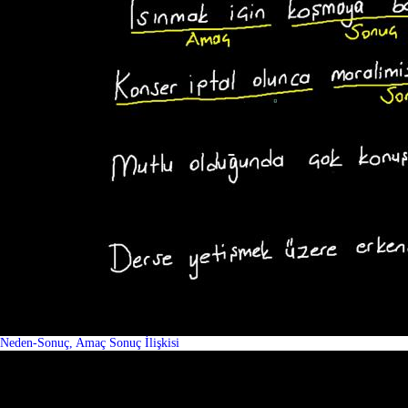
Neden-Sonuç, Amaç Sonuç İlişkisi