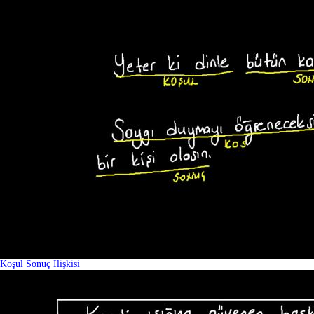
Koşul Sonuç İlişkisi