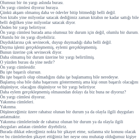
Olumsuz bir ön yargı aslında burası.
Ön yargı cümlesi diyoruz buraya.
Çünkü akşam olmamış daha ve ödevler bitip bitmediği belli değil.
Son kitabı yine milyonlar satacak dediğimiz zaman kitabın ne kadar sattığı bile
belli değilken yine milyonlar satacak diyor.
Önden bir yargı belirtiyor.
Ön yargı cümlesi burada ama olumsuz bir durum için değil, olumlu bir durum.
Olumlu bir ön yargı diyebiliriz.
Duyduklarına çok sevinecek, duyup duymadığı daha belli değil.
Duyma işlemi gerçekleşmemiş, eylemi gerçekleşmemiş.
Bunun üzerine çok sevinecek diyor.
Daha olmamış bir durum üzerine bir yargı belirtilmiş.
O yüzden burası da yine nedir?
Ön yargı cümlesidir.
Bu işte başarılı olursun.
Bu işte başarılı olup olmadığını daha işe başlamamış bile neredeyse.
Başlamış olsa bile daha başarısını göstermemiş ama kişi onun başarılı olacağını
düşünüyor, olacağını düşünüyor ve bir yargı belirtiyor.
Daha eylem gerçekleşmemiş olmasından dolayı da biz buna ne diyoruz?
Ön yargı cümlesi diyoruz.
Yakınma cümleleri.
Yakınma.
Düşüneceğimiz üzere rahatsız olunan bir durum ya da olayla ilgili duyguları
anlatmaktır.
Yakınma cümlelerinde de rahatsız olunan bir durum ya da olayla ilgili
duyguları anlatan cümleler diyebiliriz.
Burada dikkat edeceğimiz nokta bir şikayet etme, sızlanma söz konusu olacak
ve bu cümlelerden şikayet ettiğimiz her neyse onu muhatap olduğumuz kişiye