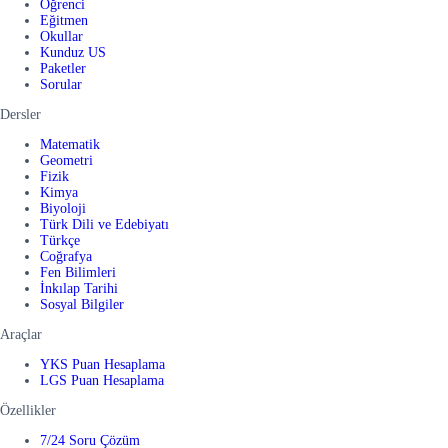
Öğrenci
Eğitmen
Okullar
Kunduz US
Paketler
Sorular
Dersler
Matematik
Geometri
Fizik
Kimya
Biyoloji
Türk Dili ve Edebiyatı
Türkçe
Coğrafya
Fen Bilimleri
İnkılap Tarihi
Sosyal Bilgiler
Araçlar
YKS Puan Hesaplama
LGS Puan Hesaplama
Özellikler
7/24 Soru Çözüm