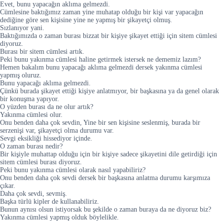
Evet, bunu yapacağın aklıma gelmezdi.
Cümlesine baktığımız zaman yine muhatap olduğu bir kişi var yapacağın
dediğine göre sen kişisine yine ne yapmış bir şikayetçi olmuş.
Sızlanıyor yani.
Baktığımızda o zaman burası bizzat bir kişiye şikayet ettiği için sitem cümlesi
diyoruz.
Burası bir sitem cümlesi artık.
Peki bunu yakınma cümlesi haline getirmek istersek ne dememiz lazım?
Hemen bakalım bunu yapacağı aklıma gelmezdi dersek yakınma cümlesi
yapmış oluruz.
Bunu yapacağı aklıma gelmezdi.
Çünkü burada şikayet ettiği kişiye anlatmıyor, bir başkasına ya da genel olarak
bir konuşma yapıyor.
O yüzden burası da ne olur artık?
Yakınma cümlesi olur.
Onu benden daha çok sevdin, Yine bir sen kişisine seslenmiş, burada bir
serzenişi var, şikayetçi olma durumu var.
Sevgi eksikliği hissediyor içinde.
O zaman burası nedir?
Bir kişiyle muhattap olduğu için bir kişiye sadece şikayetini dile getirdiği için
sitem cümlesi burası diyoruz.
Peki bunu yakınma cümlesi olarak nasıl yapabiliriz?
Onu benden daha çok sevdi dersek bir başkasına anlatma durumu karşımıza
çıkar.
Daha çok sevdi, sevmiş.
Başka türlü kipler de kullanabiliriz.
Bunun aynısı olsun istiyorsak bu şekilde o zaman buraya da ne diyoruz biz?
Yakınma cümlesi yapmış olduk böylelikle.