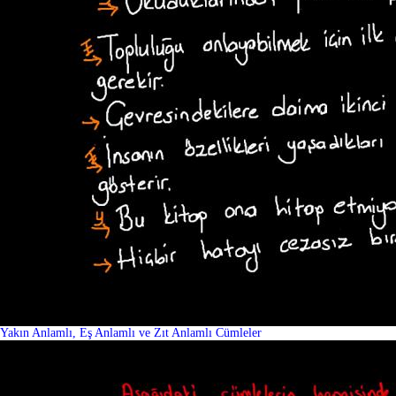
Yakın Anlamlı, Eş Anlamlı ve Zıt Anlamlı Cümleler