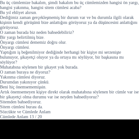
Bu üç cümlemize bakalım, şimdi bakalım bu üç cümlemizden hangisi ön yargı,
hangisi yakınma, hangisi sitem cümlesi acaba?
Bu yıl ehliyet alırsın.
Dediğimiz zaman gerçekleşmemiş bir durum var ve bu durumla ilgili olarak
kişinin kendi görüşünü bize anlattığını görüyoruz ya da düşüncesini anlattığını
görüyoruz.
O zaman burada biz neden bahsedebiliriz?
Bir yargı belirtilmiş bize.
Önyargı cümlesi dememiz doğru olur.
Önyargı cümlesi.
Yaptığım iş beğenilmiyor dediğinde herhangi bir kişiye mi serzenişte
bulunuyor, şikayetçi oluyor ya da ortaya mı söylüyor, bir başkasına mı
söylüyor?
Muhatabına söylenen bir şikayet yok burada.
O zaman buraya ne diyoruz?
Yakınma cümlesi diyoruz.
Durumdan yakınıyor çünkü.
Beni hiç önemsememişsin.
Artık önemsemeyen kişiye direkt olarak muhatabına söylenen bir cümle var ise
bir şikayetçi olma durumu var ise neyden bahsediyoruz?
Sitemden bahsediyoruz.
Sitem cümlesi burası da.
Sözcükte ve Cümlede Anlam
Cümlede Anlam
13
/
20