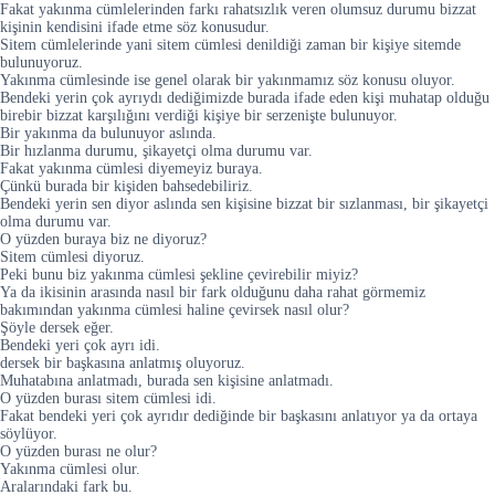
Fakat yakınma cümlelerinden farkı rahatsızlık veren olumsuz durumu bizzat
kişinin kendisini ifade etme söz konusudur.
Sitem cümlelerinde yani sitem cümlesi denildiği zaman bir kişiye sitemde
bulunuyoruz.
Yakınma cümlesinde ise genel olarak bir yakınmamız söz konusu oluyor.
Bendeki yerin çok ayrıydı dediğimizde burada ifade eden kişi muhatap olduğu
birebir bizzat karşılığını verdiği kişiye bir serzenişte bulunuyor.
Bir yakınma da bulunuyor aslında.
Bir hızlanma durumu, şikayetçi olma durumu var.
Fakat yakınma cümlesi diyemeyiz buraya.
Çünkü burada bir kişiden bahsedebiliriz.
Bendeki yerin sen diyor aslında sen kişisine bizzat bir sızlanması, bir şikayetçi
olma durumu var.
O yüzden buraya biz ne diyoruz?
Sitem cümlesi diyoruz.
Peki bunu biz yakınma cümlesi şekline çevirebilir miyiz?
Ya da ikisinin arasında nasıl bir fark olduğunu daha rahat görmemiz
bakımından yakınma cümlesi haline çevirsek nasıl olur?
Şöyle dersek eğer.
Bendeki yeri çok ayrı idi.
dersek bir başkasına anlatmış oluyoruz.
Muhatabına anlatmadı, burada sen kişisine anlatmadı.
O yüzden burası sitem cümlesi idi.
Fakat bendeki yeri çok ayrıdır dediğinde bir başkasını anlatıyor ya da ortaya
söylüyor.
O yüzden burası ne olur?
Yakınma cümlesi olur.
Aralarındaki fark bu.