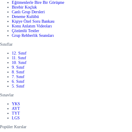
Eğitmenlerle Bire Bir Görüşme
Birebir Koçluk
Canlı Grup Dersleri
Deneme Kulübü
Kişiye Özel Soru Bankası
Konu Anlatım Videoları
Çözümlü Testler
Grup Rehberlik Seansları
Sınıflar
12. Sınıf
11. Sınıf
10. Sınıf
9. Sınıf
8. Sınıf
7. Sınıf
6. Sınıf
5. Sınıf
Sınavlar
YKS
AYT
TYT
LGS
Popüler Kurslar