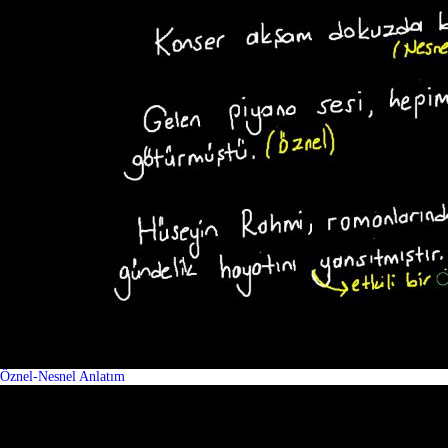
Öznel-Nesnel Anlatım