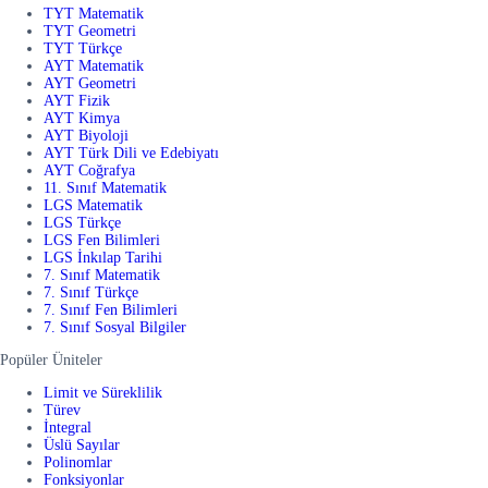
TYT Matematik
TYT Geometri
TYT Türkçe
AYT Matematik
AYT Geometri
AYT Fizik
AYT Kimya
AYT Biyoloji
AYT Türk Dili ve Edebiyatı
AYT Coğrafya
11. Sınıf Matematik
LGS Matematik
LGS Türkçe
LGS Fen Bilimleri
LGS İnkılap Tarihi
7. Sınıf Matematik
7. Sınıf Türkçe
7. Sınıf Fen Bilimleri
7. Sınıf Sosyal Bilgiler
Popüler Üniteler
Limit ve Süreklilik
Türev
İntegral
Üslü Sayılar
Polinomlar
Fonksiyonlar