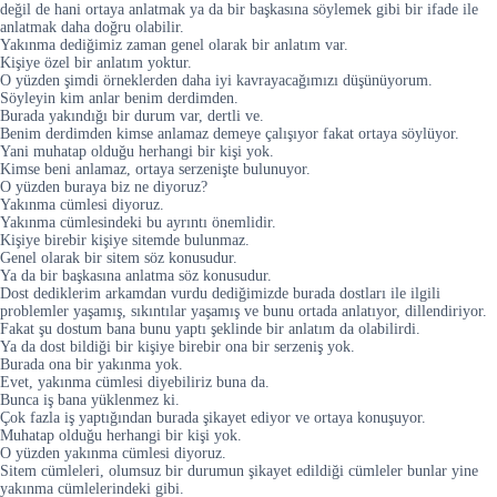
değil de hani ortaya anlatmak ya da bir başkasına söylemek gibi bir ifade ile
anlatmak daha doğru olabilir.
Yakınma dediğimiz zaman genel olarak bir anlatım var.
Kişiye özel bir anlatım yoktur.
O yüzden şimdi örneklerden daha iyi kavrayacağımızı düşünüyorum.
Söyleyin kim anlar benim derdimden.
Burada yakındığı bir durum var, dertli ve.
Benim derdimden kimse anlamaz demeye çalışıyor fakat ortaya söylüyor.
Yani muhatap olduğu herhangi bir kişi yok.
Kimse beni anlamaz, ortaya serzenişte bulunuyor.
O yüzden buraya biz ne diyoruz?
Yakınma cümlesi diyoruz.
Yakınma cümlesindeki bu ayrıntı önemlidir.
Kişiye birebir kişiye sitemde bulunmaz.
Genel olarak bir sitem söz konusudur.
Ya da bir başkasına anlatma söz konusudur.
Dost dediklerim arkamdan vurdu dediğimizde burada dostları ile ilgili
problemler yaşamış, sıkıntılar yaşamış ve bunu ortada anlatıyor, dillendiriyor.
Fakat şu dostum bana bunu yaptı şeklinde bir anlatım da olabilirdi.
Ya da dost bildiği bir kişiye birebir ona bir serzeniş yok.
Burada ona bir yakınma yok.
Evet, yakınma cümlesi diyebiliriz buna da.
Bunca iş bana yüklenmez ki.
Çok fazla iş yaptığından burada şikayet ediyor ve ortaya konuşuyor.
Muhatap olduğu herhangi bir kişi yok.
O yüzden yakınma cümlesi diyoruz.
Sitem cümleleri, olumsuz bir durumun şikayet edildiği cümleler bunlar yine
yakınma cümlelerindeki gibi.