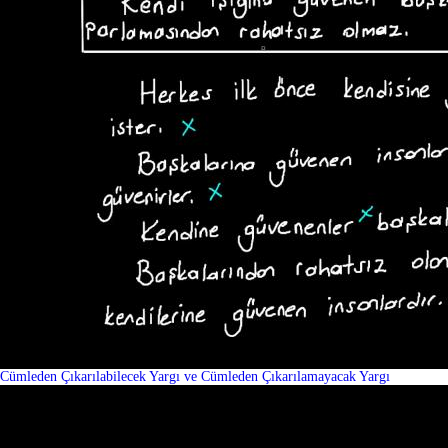
Cümleden Çıkarılabilecek Yargı ve Cümleden Çıkarılamayacak Yargı