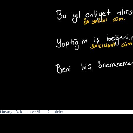
Önyargı, Yakınma ve Sitem Cümleleri