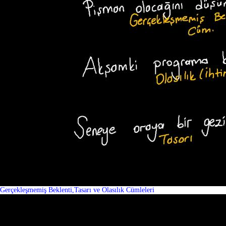
Gerçekleşmemiş Beklenti,Tasarı ve Olasılık Cümleleri