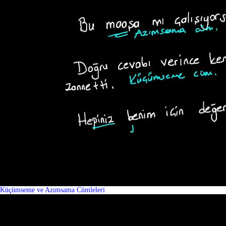
Küçümseme ve Azımsama Cümleleri