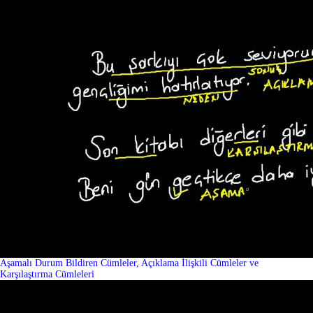
Aşamalı Durum Bildiren Cümleler, Açıklama İlişkili Cümleler ve
Karşılaştırma Cümleleri