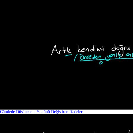
Cümlede Düşüncenin Yönünü Değiştiren İfadeler