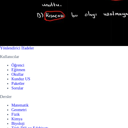
Yönlendirici İfadeler
Kullanıcılar
Öğrenci
Eğitmen
Okullar
Kunduz US
Paketler
Sorular
Dersler
Matematik
Geometri
Fizik
Kimya
Biyoloji