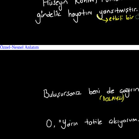
Öznel-Nesnel Anlatım