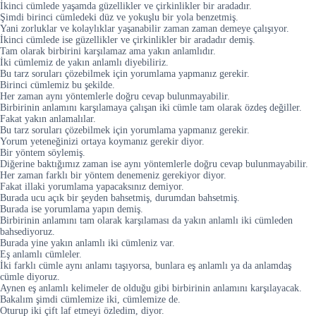
İkinci cümlede yaşamda güzellikler ve çirkinlikler bir aradadır.
Şimdi birinci cümledeki düz ve yokuşlu bir yola benzetmiş.
Yani zorluklar ve kolaylıklar yaşanabilir zaman zaman demeye çalışıyor.
İkinci cümlede ise güzellikler ve çirkinlikler bir aradadır demiş.
Tam olarak birbirini karşılamaz ama yakın anlamlıdır.
İki cümlemiz de yakın anlamlı diyebiliriz.
Bu tarz soruları çözebilmek için yorumlama yapmanız gerekir.
Birinci cümlemiz bu şekilde.
Her zaman aynı yöntemlerle doğru cevap bulunmayabilir.
Birbirinin anlamını karşılamaya çalışan iki cümle tam olarak özdeş değiller.
Fakat yakın anlamalılar.
Bu tarz soruları çözebilmek için yorumlama yapmanız gerekir.
Yorum yeteneğinizi ortaya koymanız gerekir diyor.
Bir yöntem söylemiş.
Diğerine baktığımız zaman ise aynı yöntemlerle doğru cevap bulunmayabilir.
Her zaman farklı bir yöntem denemeniz gerekiyor diyor.
Fakat illaki yorumlama yapacaksınız demiyor.
Burada ucu açık bir şeyden bahsetmiş, durumdan bahsetmiş.
Burada ise yorumlama yapın demiş.
Birbirinin anlamını tam olarak karşılaması da yakın anlamlı iki cümleden
bahsediyoruz.
Burada yine yakın anlamlı iki cümleniz var.
Eş anlamlı cümleler.
İki farklı cümle aynı anlamı taşıyorsa, bunlara eş anlamlı ya da anlamdaş
cümle diyoruz.
Aynen eş anlamlı kelimeler de olduğu gibi birbirinin anlamını karşılayacak.
Bakalım şimdi cümlemize iki, cümlemize de.
Oturup iki çift laf etmeyi özledim, diyor.