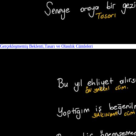
Gerçekleşmemiş Beklenti,Tasarı ve Olasılık Cümleleri