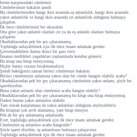
bizim karşımızdaki cümlemiz.
Cümlelerimize bakalım şimdi.
Bu cümlelerimizden hangi ikisi arasında eş anlamlılık, hangi ikisi arasında
yakın anlamlılık ve hangi ikisi arasında zıt anlamlılık olduğunu bulmaya
çalışalım.
İlk önce cümlelerimizi bir okuyalım.
Ona göre yakın anlamlı olanları zıt ya da eş anlamlı olanları bulmaya
çalışalım.
Okuduklarından pek bir şey çıkaramamış.
Topluluğu anlayabilmek için ilk önce insanı anlamak gerekir.
Çevresindekilere daima ikinci bir şans verir.
İnsanın özellikleri yaşadıkları toplumlarda kendini gösterir.
Bu kitap ona hitap etmiyormuş.
Hiçbir hatayı cezasız bırakmamalıyız.
Şimdi baktığımız zaman birinci cümlemize bakalım.
Birinci cümlemizin anlamına yakın olan bir cümle hangisi olabilir acaba?
Okuduklarından pek bir şey çıkaramamış cümlesinin yakın anlamı, şöyle bir
işaretleyelim.
Buna yakın anlamlı olan cümlemiz acaba hangisi olabilir?
Okuduklarından pek bir şey çıkaramamış bu kitap ona hitap etmiyormuş.
İfadesi bunun yakın anlamlısı olabilir.
Tam olarak karşılamasa da yakın anlamları olduğunu söyleyebiliriz.
Bu kitaptan çok zevk alamamış, yani hitap etmiyor.
Pek de bir şey anlamamış anlamında.
Evet, topluluğu anlayabilmek için ilk önce insanı anlamak gerekir.
Cümlesinin eş anlamlısı acaba hangisidir?
Şöyle işaret diyelim, eş anlamlısını bulmaya çalışıyoruz.
Topluluğu anlayabilmek için ilk önce insanı anlamak gerekir.