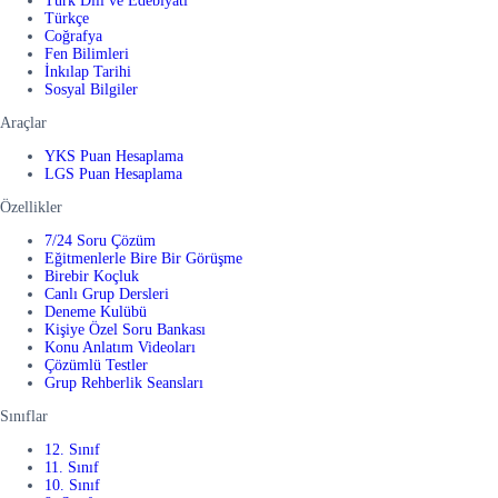
Türk Dili ve Edebiyatı
Türkçe
Coğrafya
Fen Bilimleri
İnkılap Tarihi
Sosyal Bilgiler
Araçlar
YKS Puan Hesaplama
LGS Puan Hesaplama
Özellikler
7/24 Soru Çözüm
Eğitmenlerle Bire Bir Görüşme
Birebir Koçluk
Canlı Grup Dersleri
Deneme Kulübü
Kişiye Özel Soru Bankası
Konu Anlatım Videoları
Çözümlü Testler
Grup Rehberlik Seansları
Sınıflar
12. Sınıf
11. Sınıf
10. Sınıf