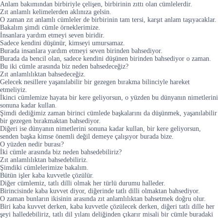
Anlam bakımından birbiriyle çelişen, birbirinin zıttı olan cümlelerdir.
Zıt anlamlı kelimelerden aklınıza gelsin.
O zaman zıt anlamlı cümleler de birbirinin tam tersi, karşıt anlam taşıyacaklar.
Bakalım şimdi cümle örneklerimize.
İnsanlara yardım etmeyi seven biridir.
Sadece kendini düşünür, kimseyi umursamaz.
Burada insanlara yardım etmeyi seven birinden bahsediyor.
Burada da bencil olan, sadece kendini düşünen birinden bahsediyor o zaman.
Bu iki cümle arasında biz neden bahsedeceğiz?
Zıt anlamlılıktan bahsedeceğiz.
Gelecek nesillere yaşanılabilir bir gezegen bırakma bilinciyle hareket
etmeliyiz.
İkinci cümlemize hayata bir kere geliyorsun, o yüzden bu dünyanın nimetlerini
sonuna kadar kullan.
Şimdi dediğimiz zaman birinci cümlede başkalarını da düşünmek, yaşanılabilir
bir gezegen bırakmaktan bahsediyor.
Diğeri ise dünyanın nimetlerini sonuna kadar kullan, bir kere geliyorsun,
senden başka kimse önemli değil demeye çalışıyor burada bize.
O yüzden nedir burası?
İki cümle arasında biz neden bahsedebiliriz?
Zıt anlamlılıktan bahsedebiliriz.
Şimdiki cümlelerimize bakalım.
Bütün işler kaba kuvvetle çözülür.
Diğer cümlemiz, tatlı dilli olmak her türlü durumu halleder.
Birincisinde kaba kuvvet diyor, diğerinde tatlı dilli olmaktan bahsediyor.
O zaman bunların ikisinin arasında zıt anlamlılıktan bahsetmek doğru olur.
Biri kaba kuvvet derken, kaba kuvvetle çözülecek derken, diğeri tatlı dille her
şeyi halledebiliriz, tatlı dil yılanı deliğinden çıkarır misali bir cümle buradaki