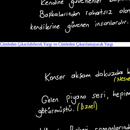
Cümleden Çıkarılabilecek Yargı ve Cümleden Çıkarılamayacak Yargı