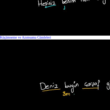
Küçümseme ve Azımsama Cümleleri