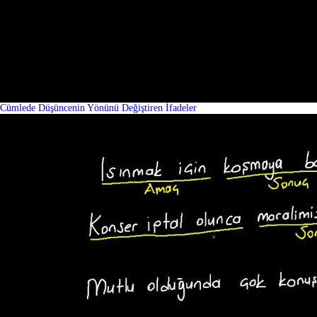
Cümlede Düşüncenin Yönünü Değiştiren İfadeler