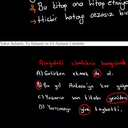
Yakın Anlamlı, Eş Anlamlı ve Zıt Anlamlı Cümleler