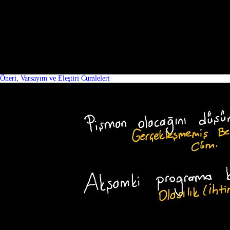
Öneri, Varsayım ve Eleştiri Cümleleri