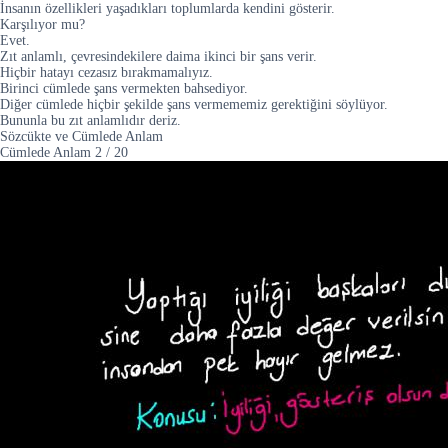
İnsanın özellikleri yaşadıkları toplumlarda kendini gösterir.
Karşılıyor mu?
Evet.
Zıt anlamlı, çevresindekilere daima ikinci bir şans verir.
Hiçbir hatayı cezasız bırakmamalıyız.
Birinci cümlede şans vermekten bahsediyor.
Diğer cümlede hiçbir şekilde şans vermememiz gerektiğini söylüyor.
Bununla bu zıt anlamlıdır deriz.
Sözcükte ve Cümlede Anlam
Cümlede Anlam
2
/
20