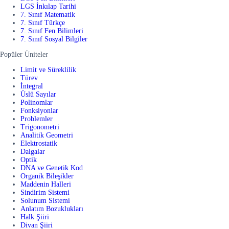
LGS İnkılap Tarihi
7. Sınıf Matematik
7. Sınıf Türkçe
7. Sınıf Fen Bilimleri
7. Sınıf Sosyal Bilgiler
Popüler Üniteler
Limit ve Süreklilik
Türev
İntegral
Üslü Sayılar
Polinomlar
Fonksiyonlar
Problemler
Trigonometri
Analitik Geometri
Elektrostatik
Dalgalar
Optik
DNA ve Genetik Kod
Organik Bileşikler
Maddenin Halleri
Sindirim Sistemi
Solunum Sistemi
Anlatım Bozuklukları
Halk Şiiri
Divan Şiiri