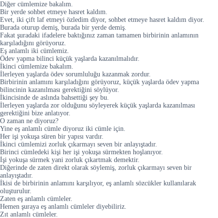
Diğer cümlemize bakalım.
Bir yerde sohbet etmeye hasret kaldım.
Evet, iki çift laf etmeyi özledim diyor, sohbet etmeye hasret kaldım diyor.
Burada oturup demiş, burada bir yerde demiş.
Fakat şuradaki ifadelere baktığınız zaman tamamen birbirinin anlamının
karşıladığını görüyoruz.
Eş anlamlı iki cümlemiz.
Ödev yapma bilinci küçük yaşlarda kazanılmalıdır.
İkinci cümlemize bakalım.
İlerleyen yaşlarda ödev sorumluluğu kazanmak zordur.
Birbirinin anlamını karşıladığını görüyoruz, küçük yaşlarda ödev yapma
bilincinin kazanılması gerektiğini söylüyor.
İkincisinde de aslında bahsettiği şey bu.
İlerleyen yaşlarda zor olduğunu söyleyerek küçük yaşlarda kazanılması
gerektiğini bize anlatıyor.
O zaman ne diyoruz?
Yine eş anlamlı cümle diyoruz iki cümle için.
Her işi yokuşa süren bir yapısı vardır.
İkinci cümlemizi zorluk çıkarmayı seven bir anlayıştadır.
Birinci cümledeki kişi her işi yokuşa sürmekten hoşlanıyor.
İşi yokuşa sürmek yani zorluk çıkartmak demektir.
Diğerinde de zaten direkt olarak söylemiş, zorluk çıkarmayı seven bir
anlayıştadır.
İkisi de birbirinin anlamını karşılıyor, eş anlamlı sözcükler kullanılarak
oluşturulur.
Zaten eş anlamlı cümleler.
Hemen şuraya eş anlamlı cümleler diyebiliriz.
Zıt anlamlı cümleler.