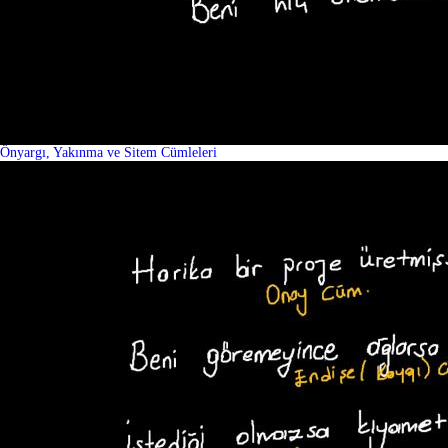
Önyargı, Yakınma ve Sitem Cümleleri