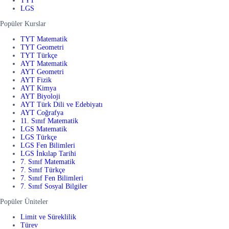
TYT
LGS
Popüler Kurslar
TYT Matematik
TYT Geometri
TYT Türkçe
AYT Matematik
AYT Geometri
AYT Fizik
AYT Kimya
AYT Biyoloji
AYT Türk Dili ve Edebiyatı
AYT Coğrafya
11. Sınıf Matematik
LGS Matematik
LGS Türkçe
LGS Fen Bilimleri
LGS İnkılap Tarihi
7. Sınıf Matematik
7. Sınıf Türkçe
7. Sınıf Fen Bilimleri
7. Sınıf Sosyal Bilgiler
Popüler Üniteler
Limit ve Süreklilik
Türev