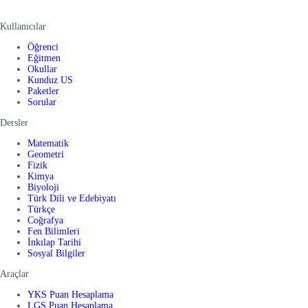
Kullanıcılar
Öğrenci
Eğitmen
Okullar
Kunduz US
Paketler
Sorular
Dersler
Matematik
Geometri
Fizik
Kimya
Biyoloji
Türk Dili ve Edebiyatı
Türkçe
Coğrafya
Fen Bilimleri
İnkılap Tarihi
Sosyal Bilgiler
Araçlar
YKS Puan Hesaplama
LGS Puan Hesaplama