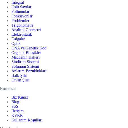
İntegral
Üslü Sayılar
Polinomlar
Fonksiyonlar
Problemler
Trigonometri
Analitik Geometri
Elektrostatik
Dalgalar
Optik
DNA ve Genetik Kod
Organik Bileşikler
Maddenin Halleri
Sindirim Sistemi
Solunum Sistemi
Anlatım Bozuklukları
Halk Şiiri
Divan Şiiri
Kurumsal
Biz Kimiz
Blog
SSS
İletişim
KVKK
Kullanım Koşulları