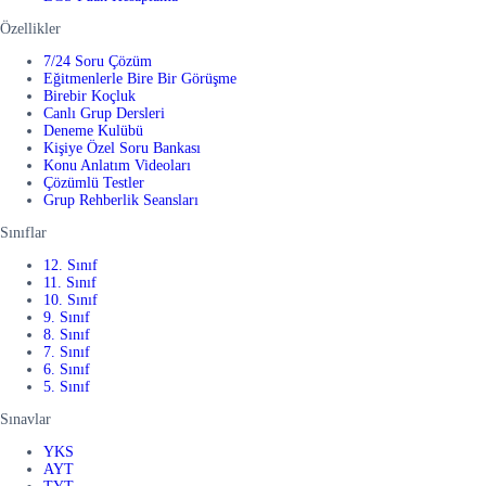
Özellikler
7/24 Soru Çözüm
Eğitmenlerle Bire Bir Görüşme
Birebir Koçluk
Canlı Grup Dersleri
Deneme Kulübü
Kişiye Özel Soru Bankası
Konu Anlatım Videoları
Çözümlü Testler
Grup Rehberlik Seansları
Sınıflar
12. Sınıf
11. Sınıf
10. Sınıf
9. Sınıf
8. Sınıf
7. Sınıf
6. Sınıf
5. Sınıf
Sınavlar
YKS
AYT