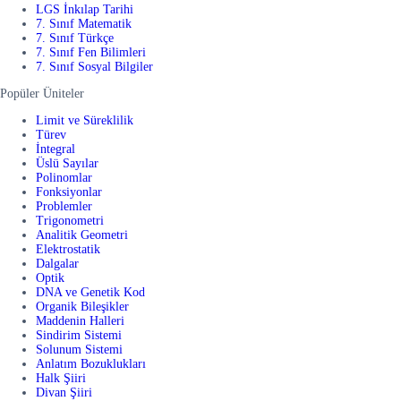
LGS İnkılap Tarihi
7. Sınıf Matematik
7. Sınıf Türkçe
7. Sınıf Fen Bilimleri
7. Sınıf Sosyal Bilgiler
Popüler Üniteler
Limit ve Süreklilik
Türev
İntegral
Üslü Sayılar
Polinomlar
Fonksiyonlar
Problemler
Trigonometri
Analitik Geometri
Elektrostatik
Dalgalar
Optik
DNA ve Genetik Kod
Organik Bileşikler
Maddenin Halleri
Sindirim Sistemi
Solunum Sistemi
Anlatım Bozuklukları
Halk Şiiri
Divan Şiiri