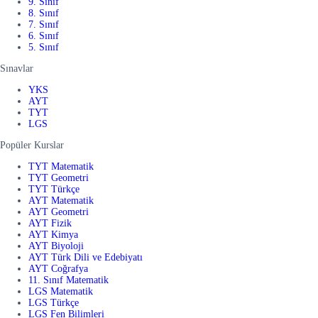
9. Sınıf
8. Sınıf
7. Sınıf
6. Sınıf
5. Sınıf
Sınavlar
YKS
AYT
TYT
LGS
Popüler Kurslar
TYT Matematik
TYT Geometri
TYT Türkçe
AYT Matematik
AYT Geometri
AYT Fizik
AYT Kimya
AYT Biyoloji
AYT Türk Dili ve Edebiyatı
AYT Coğrafya
11. Sınıf Matematik
LGS Matematik
LGS Türkçe
LGS Fen Bilimleri