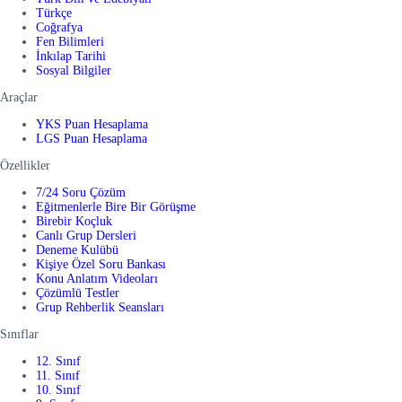
Türkçe
Coğrafya
Fen Bilimleri
İnkılap Tarihi
Sosyal Bilgiler
Araçlar
YKS Puan Hesaplama
LGS Puan Hesaplama
Özellikler
7/24 Soru Çözüm
Eğitmenlerle Bire Bir Görüşme
Birebir Koçluk
Canlı Grup Dersleri
Deneme Kulübü
Kişiye Özel Soru Bankası
Konu Anlatım Videoları
Çözümlü Testler
Grup Rehberlik Seansları
Sınıflar
12. Sınıf
11. Sınıf
10. Sınıf