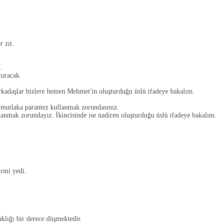
r zıt.
.
şturacak.
rkadaşlar bizlere hemen Mehmet'in oluşturduğu üslü ifadeye bakalım.
ız mutlaka parantez kullanmak zorundasınız.
ullanmak zorundayız. İkincisinde ise nadiren oluşturduğu üslü ifadeye bakalım.
irmi yedi.
klığı bir derece düşmektedir.