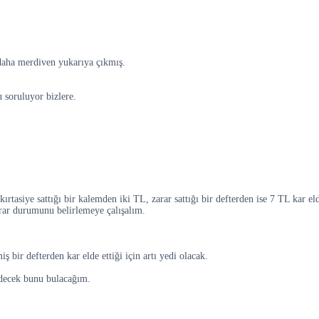
daha merdiven yukarıya çıkmış.
 soruluyor bizlere.
rtasiye sattığı bir kalemden iki TL, zarar sattığı bir defterden ise 7 TL kar el
zarar durumunu belirlemeye çalışalım.
iş bir defterden kar elde ettiği için artı yedi olacak.
edecek bunu bulacağım.