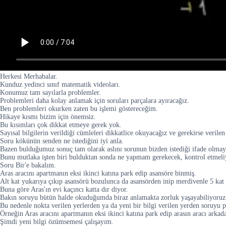
Herkesi Merhabalar.
Kunduz yedinci sınıf matematik videoları.
Konumuz tam sayılarla problemler.
Problemleri daha kolay anlamak için soruları parçalara ayıracağız.
Ben problemleri okurken zaten bu işlemi göstereceğim.
Hikaye kısmı bizim için önemsiz.
Bu kısımları çok dikkat etmeye gerek yok.
Sayısal bilgilerin verildiği cümleleri dikkatlice okuyacağız ve gerekirse verilen b
Soru kökünün senden ne istediğini iyi anla.
Bazen bulduğumuz sonuç tam olarak aslını sorunun bizden istediği ifade olmaya
Bunu mutlaka işten biri bulduktan sonda ne yapmam gerekecek, kontrol etmel
Soru Bir'e bakalım.
Aras aracını apartmanın eksi ikinci katına park edip asansöre binmiş.
Alt kat yukarıya çıkıp asansörü bozulunca da asansörden inip merdivenle 5 kat
Buna göre Aras'ın evi kaçıncı katta dır diyor.
Bakın soruyu bütün halde okuduğumda biraz anlamakta zorluk yaşayabiliyoruz
Bu nedenle nokta verilen yerlerden ya da yeni bir bilgi verilen yerden soruyu pa
Örneğin Aras aracını apartmanın eksi ikinci katına park edip arasın aracı arkada
Şimdi yeni bilgi özümsemesi çalışayım.