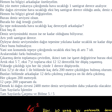
Hemen bu bilgiyi arkadaşlar özetleyelim.
Iki yüz metre yukarıya çıktığımda hava sıcaklığı 1 santigrat derece azalıyor.
Bir dağın zirvesine hava sıcaklığı eksi beş santigrat derece olduğu anda, deniz 
Hemen bu bilgiyi görsel değiştirelim.
Burası deniz seviyesi olsun.
Burada bir dağ örneği çizelim.
Şu tepe noktasında hava sıcaklığı kaç dereceydi arkadaşlar?
Eksi beş di.
Deniz seviyesindeki mızın ise ne kadar olduğunu biliyoruz.
Artı yedi santigrat derece.
Öyleyse deniz seviyesinden dağın tepesine yıkılana kadar sıcaklık ne kadar dü
Önce bunu bulmalıyız.
Yani son konumda tepeye çıktığımda sıcaklık eksi beş di artı 7 idi.
Aralarındaki farkı bulmalıyız.
Çıkarmış derin toplamaya çevirdim, ikinci tam ise işaret değiştirirse burası eks
Artık eksi 5 7, eksi 7'yi toplarsa eksi 12 12 derecelik bir düşüş yaşanmış.
Yükseğe çıkıldığı için her iki yüzde 1 derece düşüyordu.
Eksi 12'yi de eksi 1 ile bölümde kaç defa 200 metre çıkıldığını bulmuş olurum
Bunları bölümde arkadaşlar 12 defa çıkılmış yukarıya on iki defa çıkılmış.
Her çıkışım 200 metreydi.
12 çarpı 200 yaparsam da.
Demek ki dağın zirvesi 2400 metre deniz seviyesinden daha yukarıda olacaktır.
Tam Sayılarla İşlemler
Tam Sayılarda Çarpma ve Bölme
5
/
5