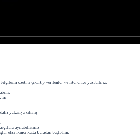
ilgilerin özetini çıkartıp verilenler ve istenenler yazabiliriz.
bilir.
iyim.
 daha yukarıya çıkmış.
.
rçalara ayırabilirsiniz.
şlar eksi ikinci katta buradan başladım.