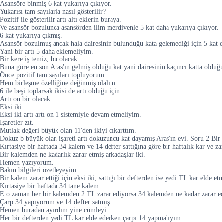
Asansöre binmiş 6 kat yukarıya çıkıyor.
Yukarısı tam sayılarla nasıl gösterilir?
Pozitif ile gösterilir artı altı eklerin buraya.
Ve asansör bozulunca asansörden ilim merdivenle 5 kat daha yukarıya çıkıyor.
6 kat yukarıya çıkmış.
Asansör bozulmuş ancak hala dairesinin bulunduğu kata gelemediği için 5 kat 
Yani bir artı 5 daha eklemeliyim.
Bir kere iş temiz, bu olacak.
Buna göre en son Aras'ın gelmiş olduğu kat yani dairesinin kaçıncı katta olduğu
Önce pozitif tam sayıları topluyorum.
Hem birleşme özelliğine değinmiş olalım.
6 ile beşi toplarsak ikisi de artı olduğu için.
Artı on bir olacak.
Eksi iki.
Eksi iki artı artı on 1 sistemiyle devam etmeliyim.
Işaretler zıt.
Mutlak değeri büyük olan 11'den ikiyi çıkarttım.
Dokuz b büyük olan işareti artı dokuzuncu kat dayamış Aras'ın evi. Soru 2 Bir kı
Kırtasiye bir haftada 34 kalem ve 14 defter sattığına göre bir haftalık kar ve 
Bir kalemden ne kadarlık zarar etmiş arkadaşlar iki.
Hemen yazıyorum.
Bakın bilgileri özetleyeyim.
Bir kalem zarar ettiği için eksi iki, sattığı bir defterden ise yedi TL kar elde etm
Kırtasiye bir haftada 34 tane kalem.
E o zaman her bir kalemden 2 TL zarar ediyorsa 34 kalemden ne kadar zarar 
Çarp 34 yapıyorum ve 14 defter satmış.
Hemen buradan ayırdım yine cümleyi.
Her bir defterden yedi TL kar elde ederken çarpı 14 yapmalıyım.