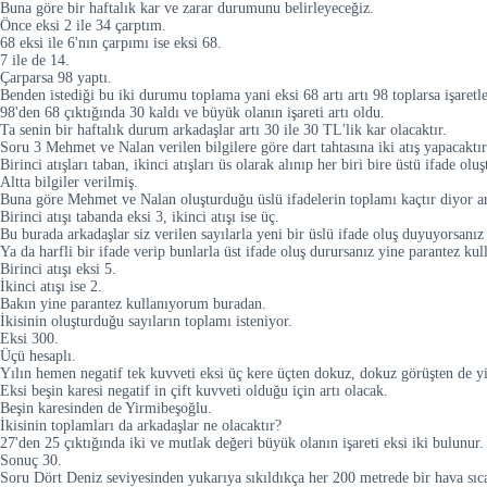
Buna göre bir haftalık kar ve zarar durumunu belirleyeceğiz.
Önce eksi 2 ile 34 çarptım.
68 eksi ile 6'nın çarpımı ise eksi 68.
7 ile de 14.
Çarparsa 98 yaptı.
Benden istediği bu iki durumu toplama yani eksi 68 artı artı 98 toplarsa işaretle
98'den 68 çıktığında 30 kaldı ve büyük olanın işareti artı oldu.
Ta senin bir haftalık durum arkadaşlar artı 30 ile 30 TL'lik kar olacaktır.
Soru 3 Mehmet ve Nalan verilen bilgilere göre dart tahtasına iki atış yapacaktır
Birinci atışları taban, ikinci atışları üs olarak alınıp her biri bire üstü ifade olu
Altta bilgiler verilmiş.
Buna göre Mehmet ve Nalan oluşturduğu üslü ifadelerin toplamı kaçtır diyor a
Birinci atışı tabanda eksi 3, ikinci atışı ise üç.
Bu burada arkadaşlar siz verilen sayılarla yeni bir üslü ifade oluş duyuyorsan
Ya da harfli bir ifade verip bunlarla üst ifade oluş durursanız yine parantez k
Birinci atışı eksi 5.
İkinci atışı ise 2.
Bakın yine parantez kullanıyorum buradan.
İkisinin oluşturduğu sayıların toplamı isteniyor.
Eksi 300.
Üçü hesaplı.
Yılın hemen negatif tek kuvveti eksi üç kere üçten dokuz, dokuz görüşten de y
Eksi beşin karesi negatif in çift kuvveti olduğu için artı olacak.
Beşin karesinden de Yirmibeşoğlu.
İkisinin toplamları da arkadaşlar ne olacaktır?
27'den 25 çıktığında iki ve mutlak değeri büyük olanın işareti eksi iki bulunur.
Sonuç 30.
Soru Dört Deniz seviyesinden yukarıya sıkıldıkça her 200 metrede bir hava sıca