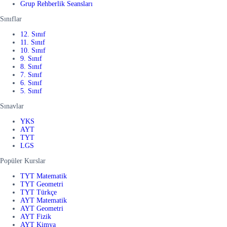
Grup Rehberlik Seansları
Sınıflar
12. Sınıf
11. Sınıf
10. Sınıf
9. Sınıf
8. Sınıf
7. Sınıf
6. Sınıf
5. Sınıf
Sınavlar
YKS
AYT
TYT
LGS
Popüler Kurslar
TYT Matematik
TYT Geometri
TYT Türkçe
AYT Matematik
AYT Geometri
AYT Fizik
AYT Kimya