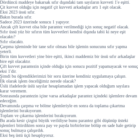
Dördüncü maddeye bakarsak sıfır dışındaki tam sayıların kuvveti 1'e eşitti.
Çit kuvvet olduğu için negatif çit kuvveti arkadaşlar artı 1 eşit olacak.
Eksi 2023 üssü sıfır.
Bakın burada sıfır.
Sadece 2023 üzerinde sonucu 1 yapıyor.
Ancak çift kuvvet olsa bile parantez verilmediği için sonuç negatif olacak.
Sıfır üssü yüz bir sıfırın tüm kuvvetleri kendisi dışında tabii ki neye eşit
olacaktı?
Sıfır olacaktı.
Çarpma işleminde bir tane sıfır olması bile işlemin sonucunu sıfır yapma
yeterli.
Birin tüm kuvvetleri yine bire eşitti, ikinci maddemiz bir üssü sıfır arkadaşlar
bire eşit olacaktır.
Çift kuvvet parantezin içinde olduğu için sonucu pozitif yapamayacak ve sonuç
eksi 1'dir.
Şimdi bu öğrendiklerimizi bir soru üzerine kendiniz uygulamaya çalışın.
İlk olarak işlem önceliğimiz nerede olacak?
Üslü ifadelerde üslü sayılar hesaplamadan işlem yapacak olduğum sayılara
karar veremem.
Sonrasında parantezin içine varsa arkadaşlar parantez içindeki işlemlere devam
edeceğim.
Devamında çarpma ve bölme işlemleriyle en sonra da toplama çıkartma
işlemlerini bırakıyorum.
Toplam ve çıkarma işlemlerini bırakıyorum.
Bu arada kesir çizgisi büyük verildiyse bunu parantez gibi düşünüp üsteki
işlemleri bitirdikten sonra pay ve payda birbirlerine bölüp en sade hale getirip
sonuç bulmaya çalışırdık.
Eksi beş üstü üçü hesaplıyoruz.