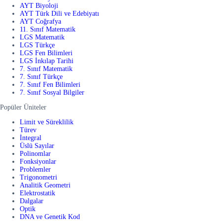
AYT Biyoloji
AYT Türk Dili ve Edebiyatı
AYT Coğrafya
11. Sınıf Matematik
LGS Matematik
LGS Türkçe
LGS Fen Bilimleri
LGS İnkılap Tarihi
7. Sınıf Matematik
7. Sınıf Türkçe
7. Sınıf Fen Bilimleri
7. Sınıf Sosyal Bilgiler
Popüler Üniteler
Limit ve Süreklilik
Türev
İntegral
Üslü Sayılar
Polinomlar
Fonksiyonlar
Problemler
Trigonometri
Analitik Geometri
Elektrostatik
Dalgalar
Optik
DNA ve Genetik Kod