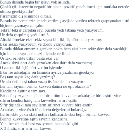
Bunun dışında başka bir işlevi yok aslında.
Çünkü çift kuvvetin negatif bir tabanı pozitif yapabilmesi için mutlaka nerede
olması gerekiyordu?
Parantezin dış kısmında olmalı.
Burada ise parantezin içinde verilmiş aşağıda verilen tekrarlı çarpışmaları üstü
biçimde yazmaya çalışalım.
Tekrar tekrar çarpılan sayı burada yedi tabana yedi yazıyorum.
Üç defa çarpılmış yedi üstü 3.
Alttaki örnekte eksi sekiz sayısı bir, iki, üç dört defa yazılmış.
Eksi sekizi yazıyorum ve dördü yazıyorum.
Burada dikkat etmemiz gereken nokta hem eksi hem sekiz dört defa yazıldığı
için bu tam sayı parantezin içinde verilmeli.
Üstteki örnekte bakın başta eksi var.
Ancak ikiyi dört defa yazarken eksi dört defa yazmamış.
O zaman iki üçlü dört var bu işlemde.
Eksi ise arkadaşlar ön kısımda ayrıca yazılması gerekiyor.
Beş tam sayısı kaç defa yazılmış?
Üç altı defa beşi taban yazıp üstüne de altı yazıyorum.
Bir tam sayının birinci kuvveti daima ne eşit olacaktır?
Kendisine eşittir o tam sayı.
Bir defa yazıyorsun çünkü birin tüm kuvvetler arkadaşlar bire eşittir yine
sıfırın kendisi hariç tüm kuvvetleri sıfıra eşittir.
Sıfır dışındaki tam sayıların sıfırıncı kuvveti bire eşittir.
Arkadaşlar yine üstü ifadelerin değerlerini bulacağız.
Bu örnekte yukarıdaki notları kullanarak eksi beşin birinci kuvvet.
Birinci kuvvetine eşitti sayının kendisine.
Yani hemen eksi beşi yazıyorum tabandaki gibi.
X 3 ünsüz sıfır sıfırıncı kuvvet.