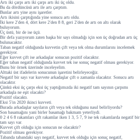
Artı iki çarpı artı iki çarpı artı iki üç oldu.
Bu da dördüncüsü artı ile artı çarptım.
Bunlar artı yine aynı işaretler.
Artı ikisini çarptığında yine sonucu artı oldu.
İki kere 2'den 4, dört kere 2'den 8 8, geri 2'den de artı on altı olarak
buluyorum.
Üç üstü, bir de ise üçü.
Bir defa yazıyorum zaten başka bir sayı olmadığı için son üç doğrudan artı üç
bulunacaktır.
Taban negatif olduğunda kuvvetin çift veya tek olma durumlarını incelemek
gerekiyor.
Eğer kuvvet çift ise arkadaşlar sonucun pozitif olacaktır.
Eğer taban negatif olduğunda kuvvet tek ise sonuç negatif olması gerekiyor.
Bunu bir örnek üzerinde inceleyelim.
Alttaki üst ifadelerin sonucunun işaretini belirleyeceğiz.
Negatif bir sayı var kuvvete arkadaşlar çift o zamanla olacaktır. Sonucu artı
olacaktır.
Çünkü eksi üç çarpı eksi üç yaptığımızda iki negatif tam sayının çarpımı
arkadaşla ne eşit olacaktı?
Pozitif olacaktı.
Eksi 5'in 2020 ikinci kuvveti.
Burada arkadaşlar sayıların çift veya tek olduğunu nasıl belirliyordu?
Son basamağını yani birler basamağı bakmam yeterliydi.
0 2 4 6 8 rakamları çift rakamlar iken 1 3, 5 7, 9 ise tek rakamlarda negatif bir
tam sayı var.
Kuvvet çift olduğu için sonucun ne olacaktir?
Pozitif olması gerekiyor.
Tabanda tabandaki sayı negatif, kuvvet tek olduğu için sonuç negatif,