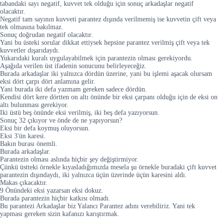
tabandaki sayı negatif, kuvvet tek olduğu için sonuç arkadaşlar negatif
olacaktır.
Negatif tam sayının kuvveti parantez dışında verilmemiş ise kuvvetin çift veya
tek olmasına bakılmaz.
Sonuç doğrudan negatif olacaktır.
Yani bu üsteki sorular dikkat ettiysek hepsine parantez verilmiş çift veya tek
kuvvetler dışarıdaydı.
Yukarıdaki kuralı uygulayabilmek için parantezin olması gerekiyordu.
Aşağıda verilen üst ifadenin sonucunu belirleyeceğiz.
Burada arkadaşlar iki yalnızca dördün üzerine, yani bu işlemi aşacak olursam
eksi dört çarpı dört anlamına gelir.
Yani burada iki defa yazmam gereken sadece dördün.
Kendisi dört kere dörtten on altı önünde bir eksi çarpanı olduğu için de eksi on
altı bulunması gerekiyor.
Iki üstü beş önünde eksi verilmiş, iki beş defa yazıyorsun.
Sonuç 32 çıkıyor ve önde de ne yapıyorsun?
Eksi bir defa koymuş oluyorsun.
Eksi 3'ün karesi.
Bakın burası önemli.
Burada arkadaşlar.
Parantezin olması aslında hiçbir şey değiştirmiyor.
Çünkü üstteki örnekle kıyasladığımızda mesela şu örnekle buradaki çift kuvvet
parantezin dışındaydı, iki yalnızca üçün üzerinde üçün karesini aldı.
Makas çıkacaktır.
9 Önündeki eksi yazarsan eksi dokuz.
Burada parantezin hiçbir katkısı olmadı.
Bu parantezi Arkadaşlar biz Yalancı Parantez adını verebiliriz. Yani tek
yapması gereken sizin kafanızı karıştırmak.