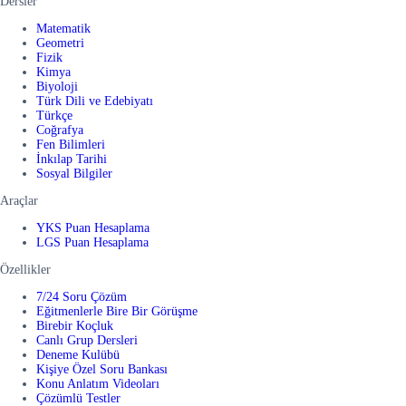
Dersler
Matematik
Geometri
Fizik
Kimya
Biyoloji
Türk Dili ve Edebiyatı
Türkçe
Coğrafya
Fen Bilimleri
İnkılap Tarihi
Sosyal Bilgiler
Araçlar
YKS Puan Hesaplama
LGS Puan Hesaplama
Özellikler
7/24 Soru Çözüm
Eğitmenlerle Bire Bir Görüşme
Birebir Koçluk
Canlı Grup Dersleri
Deneme Kulübü
Kişiye Özel Soru Bankası
Konu Anlatım Videoları
Çözümlü Testler