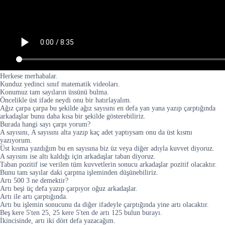
Herkese merhabalar.
Kunduz yedinci sınıf matematik videoları.
Konumuz tam sayıların üssünü bulma.
Öncelikle üst ifade neydi onu bir hatırlayalım.
Ağız çarpa çarpa bu şekilde ağız sayısını en defa yan yana yazıp çarptığında
arkadaşlar bunu daha kısa bir şekilde gösterebiliriz.
Burada hangi sayı çarpı yorum?
A sayısını, A sayısını alta yazıp kaç adet yaptıysam onu da üst kısmı
yazıyorum.
Üst kısma yazdığım bu en sayısına biz üz veya diğer adıyla kuvvet diyoruz.
A sayısını ise altı kaldığı için arkadaşlar taban diyoruz.
Taban pozitif ise verilen tüm kuvvetlerin sonucu arkadaşlar pozitif olacaktır.
Bunu tam sayılar daki çarpma işleminden düşünebiliriz.
Artı 500 3 ne demektir?
Artı beşi üç defa yazıp çarpıyor oğuz arkadaşlar.
Artı ile artı çarptığında.
Artı bu işlemin sonucunu da diğer ifadeyle çarptığında yine artı olacaktır.
Beş kere 5'ten 25, 25 kere 5'ten de artı 125 bulun burayı.
İkincisinde, artı iki dört defa yazacağım.