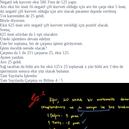
Negatif tek kuvveti eksi 500 3'ten de 125 yaptı.
Artı eksi bir üssü 16 negatif çift kuvveti olduğu için artı bir çarpı eksi 5 üssü,
iki negatif çift kuvveti olduğu için artı olacak parantez dışında verilmiş.
5'in karesinden de 25 geldi.
Böyle diyorum.
Eksi 625 üssü sıfır negatif çift kuvveti verildiği için pozitif olacak.
Sonuç.
625 üssü sıfırdan da 1 eşit olacaktır.
Üsteki işlemlere devam edelim.
Üste bir toplama, bir de çarpma işlemi görüyorum.
İşlem öncelik nerede olacak?
Çarpma da 1 ile 25'i çarparsa 25, eksi 125.
Aynen yazdım.
Artı 25 geldi.
Sağ taraftan da bölü artı bir eksi 125'e 25 toplarsak x yüz bölü artı 1'den de
işlerimizin sonucu eksi yüz olarak bulunur.
Tam Sayılarla İşlemler
Tam Sayılarda Çarpma ve Bölme
4
/
5