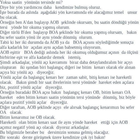
Yoksa saatin yönünün tersinde mi?
Diye bir yön yardımcısı daha kendimize bulmuş oluruz.
İşte burada da aslında aşağıdaki yön kavramında ele alacağımız temel unsur
bu olacak.
Örneğin ben A'dan başlayıp AOB şeklinde okursam, bu saatin döndüğü yönün
tersi yönde bir okuma yapmış olurum.
Diğer türlü B'den başlayıp BOA şeklinde bir okuma yapmış olursam, bakın
bu sefer saatin yönü ile aynı yönde dönmüş olurum.
Tabii ki her iki durumda da AOB ya da BOA açısını söylediğimde sonuçta
alfa kadarlık bir açıdan aynı açıdan bahsetmiş oluyorum.
AOB eşittir BOA dediği aslında her iki okumuş olduğumuz açının da ölçüsü
birbirine eşit ve alfa kadardır demek istemiş.
Şimdi arkadaşlar, yönlü açı kavramını biraz daha detaylandıralım bir açıyı
oluşturan iki ışından biri başlangıç diğeri ise bitim kenarı olarak ele alınan
açıya biz yönlü açı diyeceğiz.
Yönlü açılar da başlangıç kenarı her zaman sabit, bitiş kenarı ise hareketli
olacak. Bakın şimdi bir saat ibrelerinin tersi yönünde hareket eden açılara
biz, pozitif yönlü açılar diyeceğiz.
Örneğin buradaki BOA açısı bakın başlangıç kenarı OB, bitim kenarı OA
hareket eden bitim kenarı saatin yönünün tersi yönünde dönmüş, biz böyle
açılara pozitif yönlü açılar diyeceğiz.
Diğer taraftan, AOB şeklinde açıyı ele alırsak başlangıç kenarımızı bu sefer
OA olacak.
Bitim kenarımız ise OB olacak.
Hareketli olan bitim kenarı saat ile aynı yönde hareket ettiği için AOB
açımız negatif yönü açı olacak diyoruz arkadaşlar.
Bu bilgimizle beraber bu dersimizin sonuna gelmiş olacağız.
Bir sonraki derste görüşmek üzere kendinize çok iyi bakın!