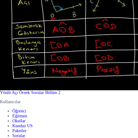
Yönlü Açı Örnek Sorular Bölüm 2
Kullanıcılar
Öğrenci
Eğitmen
Okullar
Kunduz US
Paketler
Sorular