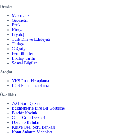
Dersler
Matematik
Geometri
Fizik
Kimya
Biyoloji
Türk Dili ve Edebiyatı
Türkçe
Coğrafya
Fen Bilimleri
İnkılap Tarihi
Sosyal Bilgiler
Araçlar
YKS Puan Hesaplama
LGS Puan Hesaplama
Özellikler
7/24 Soru Çözüm
Eğitmenlerle Bire Bir Görüşme
Birebir Koçluk
Canlı Grup Dersleri
Deneme Kulübü
Kişiye Özel Soru Bankası
Konu Anlatım Videoları