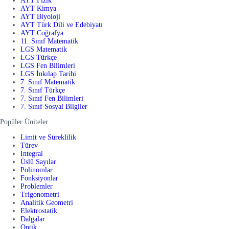
AYT Fizik
AYT Kimya
AYT Biyoloji
AYT Türk Dili ve Edebiyatı
AYT Coğrafya
11. Sınıf Matematik
LGS Matematik
LGS Türkçe
LGS Fen Bilimleri
LGS İnkılap Tarihi
7. Sınıf Matematik
7. Sınıf Türkçe
7. Sınıf Fen Bilimleri
7. Sınıf Sosyal Bilgiler
Popüler Üniteler
Limit ve Süreklilik
Türev
İntegral
Üslü Sayılar
Polinomlar
Fonksiyonlar
Problemler
Trigonometri
Analitik Geometri
Elektrostatik
Dalgalar
Optik