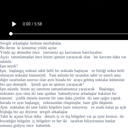
Sevgili arkadaşlar herkese merhabalar.
Bu derste ki konumuz yönlü açılar.
Yönlü açı demeden önce isterseniz açı kavramını hatırlayalım.
Açıyı tanımlamadan önce bizim işimize yarayacak olan bir kavram daha var
aslında.
Işın neydi?
Işın, başlangıç noktası sabit belli bir noktada başlayan ve bittiği nokta belli
olmayan noktalar kümesiydi. Yani aslında bir ucundan sabit ve sınırlı ama
diğer tarafından sınırsız olan aynı hizada bir araya gelmiş noktalar kümesine
biz ışın demiştik. Şimdi ışın ne işimize yarayacak?
Işın aslında bizim açı tanımını tamamlamamıza yarayacak. Başlangıç
noktaları aynı olan iki tane ışından bahsediyoruz arkadaşlar bakalım bir
tanesini çizdik mesela üzerine bir tane daha çizelim iki tane ışığın yaptık
burada ve aynı başlangıç noktasından oluşmuşlar, lazer gibi düşünün.
Aynı noktadan iki tane farklı köşelere lazer tutuyoruz ve arada kalan şu açık
boşluğa biz açı diyoruz sevgili arkadaşlar.
Tabii ki açının biraz daha detaylı iç ve dış bölgeleri var şu içini kırmızı ile
boyadığın bölgeler, iç bölgeleri ve her iki taraftan biliyorsunuz bunlar
sonsuza gidiyor önce bahsettik.