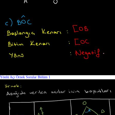
Yönlü Açı Örnek Sorular Bölüm 1