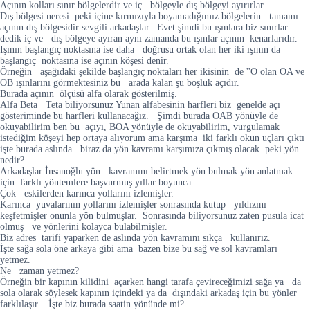
Açının kolları sınır bölgelerdir ve iç bölgeyle dış bölgeyi ayırırlar.
Dış bölgesi neresi peki içine kırmızıyla boyamadığımız bölgelerin tamamı
açının dış bölgesidir sevgili arkadaşlar. Evet şimdi bu ışınlara biz sınırlar
dedik iç ve dış bölgeye ayıran aynı zamanda bu ışınlar açının kenarlarıdır.
Işının başlangıç noktasına ise daha doğrusu ortak olan her iki ışının da
başlangıç noktasına ise açının köşesi denir.
Örneğin aşağıdaki şekilde başlangıç noktaları her ikisinin de ''O olan OA ve
OB ışınlarını görmektesiniz bu arada kalan şu boşluk açıdır.
Burada açının ölçüsü alfa olarak gösterilmiş.
Alfa Beta Teta biliyorsunuz Yunan alfabesinin harfleri biz genelde açı
gösteriminde bu harfleri kullanacağız. Şimdi burada OAB yönüyle de
okuyabilirim ben bu açıyı, BOA yönüyle de okuyabilirim, vurgulamak
istediğim köşeyi hep ortaya alıyorum ama karşıma iki farklı okun uçları çıktı
işte burada aslında biraz da yön kavramı karşımıza çıkmış olacak peki yön
nedir?
Arkadaşlar İnsanoğlu yön kavramını belirtmek yön bulmak yön anlatmak
için farklı yöntemlere başvurmuş yıllar boyunca.
Çok eskilerden karınca yollarını izlemişler.
Karınca yuvalarının yollarını izlemişler sonrasında kutup yıldızını
keşfetmişler onunla yön bulmuşlar. Sonrasında biliyorsunuz zaten pusula icat
olmuş ve yönlerini kolayca bulabilmişler.
Biz adres tarifi yaparken de aslında yön kavramını sıkça kullanırız.
İşte sağa sola öne arkaya gibi ama bazen bize bu sağ ve sol kavramları
yetmez.
Ne zaman yetmez?
Örneğin bir kapının kilidini açarken hangi tarafa çevireceğimizi sağa ya da
sola olarak söylesek kapının içindeki ya da dışındaki arkadaş için bu yönler
farklılaşır. İşte biz burada saatin yönünde mi?