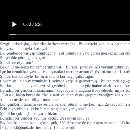
Sevgili arkadaşlar, tekrardan herkese merhaba. Bu dersteki konumuz açı ölçü b
Radyanın tanımıyla başlayalım.
Bir çemberde yarıçap uzunluğuna eşit uzunlukta yayı gören merkez açının ölçü
Şu şekilde gördüğünüz gibi.
Şimdi ne diyorum?
Bakın O merkezli bir çemberimiz var. Burada, şuradaki AB yayının uzunluğu
İşte bu uzunlukta yayı gören, şuradaki merkez açının ölçüsü bizim için 1 rad
Şimdi, burada şöyle bir oran orantı kurmaya çalışacağım.
r birimlik bir yay uzunluğu 1 radyana karşılık geliyormuş. Bu tanımda açıkça
Bu durumda 2πr yani çevresi, çemberin tamamını göz önüne alsak acaba, bu 
Buradan bir çemberin tamamının kaç radyan olduğunu ifade edebilir miyiz ac
Dersek, bakın buradaki r'ler kısalır ve içler dışlar çarpımı yaptığımızda x bu
Yani bu ne demek biliyor musunuz?
Bir çemberin tamamı çevresiyle beraber oluşan o merkez açı, 2π radyanmış a
Peki diyeceksiniz ki bu bizim ne işimize yarayacak?
Şimdi bu çok işimize yarar bizim.
Buradan bir çember yayının ölçüsü 2π radyan oldu ya.
Biz önceki dersimizde görmüştük, 360 dereceye de eşitti aynı zamanda. O hal
İkiye böldüğümüzde her tarafı, 180 derecedir.