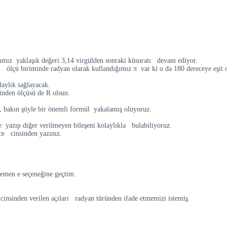
ğımız yaklaşık değeri 3,14 virgülden sonraki küsuratı devam ediyor.
ı ölçü biriminde radyan olarak kullandığımız π var ki o da 180 dereceye eşit 
aylık sağlayacak.
inden ölçüsü de R olsun.
, bakın şöyle bir önemli formül yakalamış oluyoruz.
e yazıp diğer verilmeyen bileşeni kolaylıkla bulabiliyoruz.
ce cinsinden yazınız.
Hemen e seçeneğine geçtim.
insinden verilen açıları radyan türünden ifade etmemizi istemiş.