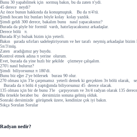
Bunu 30 yapabilmek için sormuş bakın, bu da zaten π'ydi.
45 derece neydi?
Az önce bunun hakkında da konuşmuştuk. Bu da π/4'tü.
Şimdi hocam biz bunları böyle kolay kolay yazdık.
Şimdi geldi 300 derece, bakalım bunu nasıl yapacaksınız?
Burada da şöyle bir formül vardı, hatırlayacaksınız arkadaşlar.
Derece bölü π.
Burada R'yi bulsak bizim için yeterli.
Bakın şurada sıfırları sadeleştiriyorum ve her tarafı neymiş arkadaşlar bizim
5π/3'müş.
Zaten aradığımız şey buydu.
Kontrol etmek adına π yerine olurum.
Evet, burada da yine hızlı bir şekilde çözmeye çalışalım.
270'i nasıl buluruz?
Şimdi biliyorsunuz π 180'di.
Bunu biz eğer 2'ye bölersek burası 90 olur.
270 olması için 3'le çarpmamız yeterli demek ki gerçekten 3π bölü olarak, se
Burada da π bölü 4 yaptığımda biliyorsunuz 45 derece olacak.
135 olması için bir de bunu 3'le çarpıyorum ve 3π/4 radyan olarak 135 derec
Bu örnekle beraber bu dersimizin sonuna gelmiş olduk.
Sonraki dersimizde görüşmek üzere, kendinize çok iyi bakın.
Sıkça Sorulan Sorular
Radyan nedir?