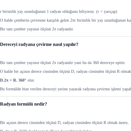
r birimlik yay uzunluğunun 1 radyan olduğunu biliyoruz. (r = yarıçap)
O halde çemberin çevresine karşılık gelen 2πr birimlik bir yay uzunluğunun kaç
Bir tam çember yayının ölçüsü 2π radyandır.
Dereceyi radyana çevirme nasıl yapılır?
Bir tam çember yayının ölçüsü 2π radyandır yani bu da 360 dereceye eşittir.
O halde bir açının derece cinsinden ölçüsü D, radyan cinsinden ölçüsü R olmak
D.2π = R. 360°
olur.
Bu formülde bize verilen dereceyi yerine yazarak radyana çevirme işlemi yapabi
Radyan formülü nedir?
Bir açının derece cinsinden ölçüsü D, radyan cinsinden ölçüsü R olmak üzere,