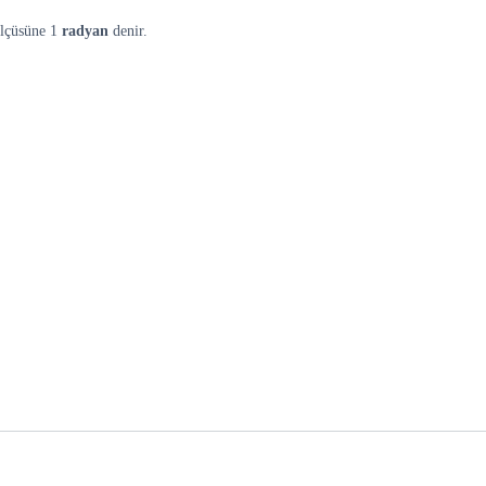
ölçüsüne 1
radyan
denir.