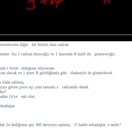
irimlerinin diğer bir birimi olan radyan.
süne biz 1 radyan diyeceğiz ve 1 üzerinde R harfi ile göstereceğiz.
nun r birim olduğunu biliyorum.
yan olacak ve 1 üzeri R gördüğünüz gibi ifadesiyle de gösterilecek.
 ifade edilmiş.
yayı gören çevre açı yani tamamı x radyandır desek.
aba?
radan 2π'ye eşit olur.
rkadaşlar.
de 2π dediğimiz şey 360 dereceye eşitmiş. O halde arkadaşlar, π nedir?