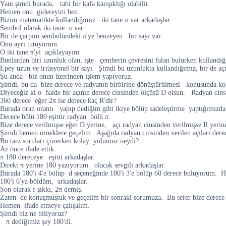
Yani şimdi burada, tabi bir kafa karışıklığı olabilir.
Hemen onu gidereyim ben.
Bizim matematikte kullandığımız iki tane π var arkadaşlar.
Sembol olarak iki tane π var.
Bir de çarpım sembolündeki π'ye benzeyen bir sayı var.
Onu ayrı tutuyorum.
O iki tane π'yi açıklayayım.
Bunlardan biri uzunluk olan, işte çemberin çevresini falan bulurken kullandı
Epey uzun ve irrasyonel bir sayı. Şimdi bu uzunlukta kullandığımız, bir de aç
Şu anda biz onun üzerinden işlem yapıyoruz.
Şimdi, bu da bize derece ve radyanın birbirine dönüştürülmesi konusunda kol
Diyeceğiz ki o halde bir açının derece cinsinden ölçüsü D olsun. Radyan cins
360 derece eğer 2π ise derece kaç R'dir?
Burada oran orantı yapıp dediğim gibi ikiye bölüp sadeleştirme yaptığımızda
Derece bölü 180 eşittir radyan bölü π.
Bize derece verilmişse eğer D yerine, açı radyan cinsinden verilmişse R yerin
Şimdi hemen örneklere geçelim. Aşağıda radyan cinsinden verilen açıları dere
Bu tarz soruları çözerken kolay yolumuz neydi?
Az önce ifade ettik.
π 180 dereceye eşitti arkadaşlar.
Direkt π yerine 180 yazıyorum. olacak sevgili arkadaşlar.
Burada 180'i 4'e bölüp d seçeneğinde 180'i 3'e bölüp 60 derece buluyorum. 
180'i 6'ya böldüm, arkadaşlar.
Son olarak f şıkkı, 2π demiş.
Zaten de konuşmuştuk ve geçelim bir sonraki sorumuza. Bu sefer bize derece c
Hemen ifade etmeye çalışalım.
Şimdi biz ne biliyoruz?
π dediğimiz şey 180'di.