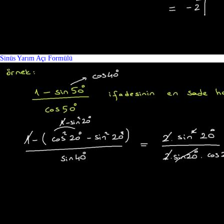
Sinüs Yarım Açı Formülü