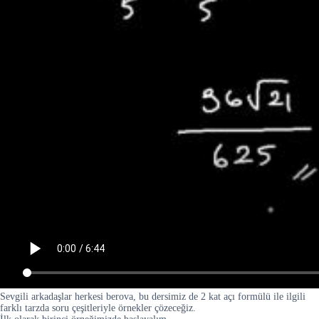
Sevgili arkadaşlar herkesi berova, bu dersimiz de 2 kat açı formülü ile ilgili
farklı tarzda soru çeşitleriyle örnekler çözeceğiz.