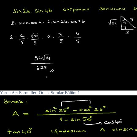
Yarım Açı Formülleri Örnek Sorular Bölüm 1