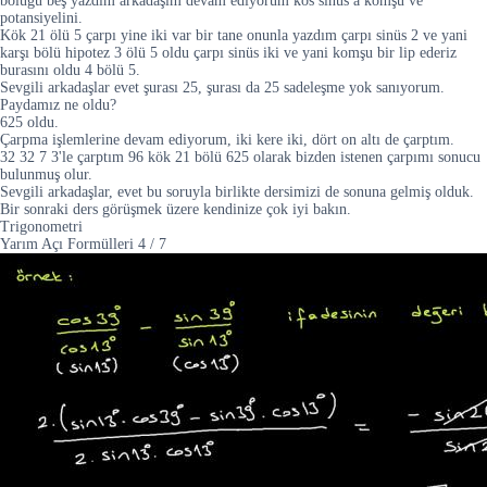
bölüğü beş yazdım arkadaşım devam ediyorum kos sinüs a komşu ve
potansiyelini.
Kök 21 ölü 5 çarpı yine iki var bir tane onunla yazdım çarpı sinüs 2 ve yani
karşı bölü hipotez 3 ölü 5 oldu çarpı sinüs iki ve yani komşu bir lip ederiz
burasını oldu 4 bölü 5.
Sevgili arkadaşlar evet şurası 25, şurası da 25 sadeleşme yok sanıyorum.
Paydamız ne oldu?
625 oldu.
Çarpma işlemlerine devam ediyorum, iki kere iki, dört on altı de çarptım.
32 32 7 3'le çarptım 96 kök 21 bölü 625 olarak bizden istenen çarpımı sonucu
bulunmuş olur.
Sevgili arkadaşlar, evet bu soruyla birlikte dersimizi de sonuna gelmiş olduk.
Bir sonraki ders görüşmek üzere kendinize çok iyi bakın.
Trigonometri
Yarım Açı Formülleri
4
/
7