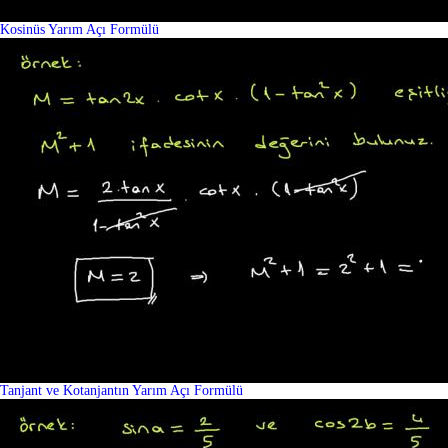
Kosinüs Yarım Açı Formülü
Tanjant ve Kotanjantın Yarım Açı Formülü