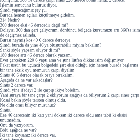
Komşunuz 300 14 derece çarpı sinüs 226 derece bölük henüz 2 derece.
İşlemin sonucunu buluruz diyor.
Şimdi yapacağımız şey şu.
Burada hemen açıları küçültmeye gidelim.
314 Nedir?
360 derece eksi 46 derecedir değil mi?
Dolayısı 360 dan geri geliyorum, dördüncü bölgede kursumuzu artı 360'ta isim
de değişmez aslında.
Burası neymiş kos 40 6 derece dereceye.
Şimdi burada da yine 46'ya oluşturabilir miyim bakalım?
Sanki şöyle yapsam oluyor di mi?
180 derece artı 46 derece olarak yazsam.
Evet gerçekten 220 6 yaptı ama ve şuna lütfen dikkat isim değişmiyor.
Fakat üssün bu üçüncü bölgedeki şart eksi olduğu için hemen burada başlarına
bir tane eksik oyu memurun çarpı diyelim.
Sinüs 40 6 derece olarak oraya bırakalım.
Aşağıda da ne var arkadaşlar?
Sinüs 2 derece var.
Şimdi yine ifadeyi 2 ile çarpıp ikiye bölelim.
Yani şuraya bir tane çarpı 2 ekliyorum aşağıya da biliyorum 2 çarpı siner çarpı
Kosal bakın şöyle tersten olmuş oldu.
Ne oldu orası biliyor musunuz?
Sinüs.
Eee 46 derecenin iki katı yani doksan iki derece oldu ama tabii ki eksisi
unutmadım.
Onu da yazıyorum.
Bölü aşağıda ne var?
İki tane koysanız iki derece var.