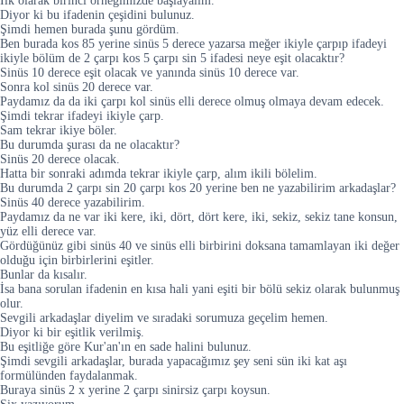
İlk olarak birinci örneğimizde başlayalım.
Diyor ki bu ifadenin çeşidini bulunuz.
Şimdi hemen burada şunu gördüm.
Ben burada kos 85 yerine sinüs 5 derece yazarsa meğer ikiyle çarpıp ifadeyi
ikiyle bölüm de 2 çarpı kos 5 çarpı sin 5 ifadesi neye eşit olacaktır?
Sinüs 10 derece eşit olacak ve yanında sinüs 10 derece var.
Sonra kol sinüs 20 derece var.
Paydamız da da iki çarpı kol sinüs elli derece olmuş olmaya devam edecek.
Şimdi tekrar ifadeyi ikiyle çarp.
Sam tekrar ikiye böler.
Bu durumda şurası da ne olacaktır?
Sinüs 20 derece olacak.
Hatta bir sonraki adımda tekrar ikiyle çarp, alım ikili bölelim.
Bu durumda 2 çarpı sin 20 çarpı kos 20 yerine ben ne yazabilirim arkadaşlar?
Sinüs 40 derece yazabilirim.
Paydamız da ne var iki kere, iki, dört, dört kere, iki, sekiz, sekiz tane konsun,
yüz elli derece var.
Gördüğünüz gibi sinüs 40 ve sinüs elli birbirini doksana tamamlayan iki değer
olduğu için birbirlerini eşitler.
Bunlar da kısalır.
İsa bana sorulan ifadenin en kısa hali yani eşiti bir bölü sekiz olarak bulunmuş
olur.
Sevgili arkadaşlar diyelim ve sıradaki sorumuza geçelim hemen.
Diyor ki bir eşitlik verilmiş.
Bu eşitliğe göre Kur'an'ın en sade halini bulunuz.
Şimdi sevgili arkadaşlar, burada yapacağımız şey seni sün iki kat aşı
formülünden faydalanmak.
Buraya sinüs 2 x yerine 2 çarpı sinirsiz çarpı koysun.