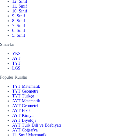
12. Sınıf
11. Sınıf
10. Sınıf
9. Sınıf
8. Sınıf
7. Sınıf
6. Sınıf
5. Sınıf
Sınavlar
YKS
AYT
TYT
LGS
Popüler Kurslar
TYT Matematik
TYT Geometri
TYT Türkçe
AYT Matematik
AYT Geometri
AYT Fizik
AYT Kimya
AYT Biyoloji
AYT Türk Dili ve Edebiyatı
AYT Coğrafya
11. Sınıf Matematik