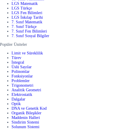
LGS Matematik
LGS Türkçe
LGS Fen Bilimleri
LGS İnkılap Tarihi
7. Sınıf Matematik
7. Sınıf Türkçe
7. Sınıf Fen Bilimleri
7. Sınıf Sosyal Bilgiler
Popüler Üniteler
Limit ve Süreklilik
Türev
İntegral
Üslü Sayılar
Polinomlar
Fonksiyonlar
Problemler
Trigonometri
Analitik Geometri
Elektrostatik
Dalgalar
Optik
DNA ve Genetik Kod
Organik Bileşikler
Maddenin Halleri
Sindirim Sistemi
Solunum Sistemi