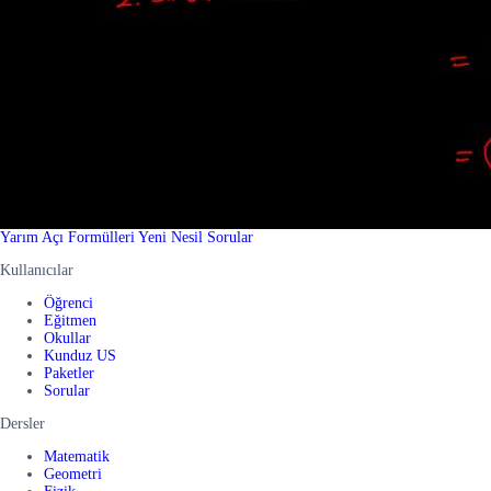
Yarım Açı Formülleri Yeni Nesil Sorular
Kullanıcılar
Öğrenci
Eğitmen
Okullar
Kunduz US
Paketler
Sorular
Dersler
Matematik
Geometri