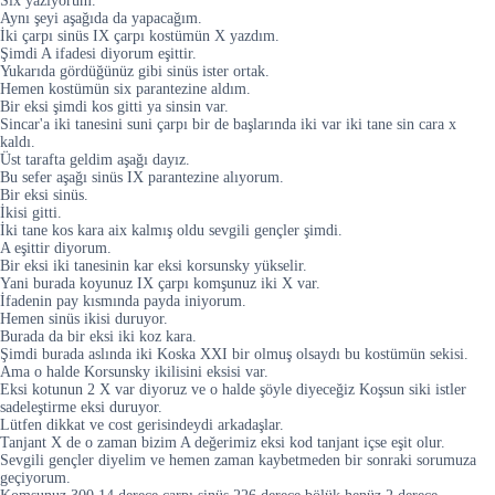
Six yazıyorum.
Aynı şeyi aşağıda da yapacağım.
İki çarpı sinüs IX çarpı kostümün X yazdım.
Şimdi A ifadesi diyorum eşittir.
Yukarıda gördüğünüz gibi sinüs ister ortak.
Hemen kostümün six parantezine aldım.
Bir eksi şimdi kos gitti ya sinsin var.
Sincar'a iki tanesini suni çarpı bir de başlarında iki var iki tane sin cara x
kaldı.
Üst tarafta geldim aşağı dayız.
Bu sefer aşağı sinüs IX parantezine alıyorum.
Bir eksi sinüs.
İkisi gitti.
İki tane kos kara aix kalmış oldu sevgili gençler şimdi.
A eşittir diyorum.
Bir eksi iki tanesinin kar eksi korsunsky yükselir.
Yani burada koyunuz IX çarpı komşunuz iki X var.
İfadenin pay kısmında payda iniyorum.
Hemen sinüs ikisi duruyor.
Burada da bir eksi iki koz kara.
Şimdi burada aslında iki Koska XXI bir olmuş olsaydı bu kostümün sekisi.
Ama o halde Korsunsky ikilisini eksisi var.
Eksi kotunun 2 X var diyoruz ve o halde şöyle diyeceğiz Koşsun siki istler
sadeleştirme eksi duruyor.
Lütfen dikkat ve cost gerisindeydi arkadaşlar.
Tanjant X de o zaman bizim A değerimiz eksi kod tanjant içse eşit olur.
Sevgili gençler diyelim ve hemen zaman kaybetmeden bir sonraki sorumuza
geçiyorum.