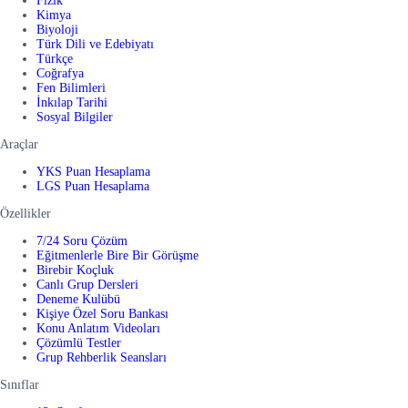
Fizik
Kimya
Biyoloji
Türk Dili ve Edebiyatı
Türkçe
Coğrafya
Fen Bilimleri
İnkılap Tarihi
Sosyal Bilgiler
Araçlar
YKS Puan Hesaplama
LGS Puan Hesaplama
Özellikler
7/24 Soru Çözüm
Eğitmenlerle Bire Bir Görüşme
Birebir Koçluk
Canlı Grup Dersleri
Deneme Kulübü
Kişiye Özel Soru Bankası
Konu Anlatım Videoları
Çözümlü Testler
Grup Rehberlik Seansları
Sınıflar