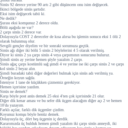
Şimdi burada.
Sinüs 92 derece yerine 90 artı 2 gibi düşüncem onu isim değişecek.
Ikinci bölgede sinüs şartıdır.
Eksi isim değişecek tabii ki.
Ne dedik?
Şurası eksi komşunuz 2 derece oldu.
Bölü aşağıda ne var?
2 çarpı sinüs 2 derece var.
Dolayısıyla COST 2 dereceler de kısa alırsa bu işlemin sonucu eksi 1 ölü 2
olarak bulunmuş olur.
Sevgili gençler diyelim ve bir sonraki sorumuza geçtik.
Sinüs ağı diğer iki bölü 5 sinüs 2 böylelerini 4 5 olarak verilmiş.
Diyor ki sinüs 2 ya çarpı sinüs 4 veya çarpımının sonucunu buluruz.
Şimdi sinüs ay yerine hemen şöyle yazalım 2 çarpı.
Sinüs ağaç çarpı kostümlü sağ şimdi 4 ve yerine ise iki çarpı sinüs 2 ve çarpı
kol sinüs 2 beyaz alın.
Şimdi buradaki tabii diğer değerleri bulmak için sinüs adı verilmiş ya.
Örneğin koyun sağda.
İsteniyor 1 tane de küçükken çizmemiz gerekiyor.
Hemen içerisine yazdım.
Sinüs ne demek?
Karşı böyle post anüs demek 25 eksi 4'ten çok içerisinde 21 olur.
Diğer dik kenar aması ve bu sefer dik üçgen alacağım diğer açı 2 ve hemen
10'da yazayım.
Farklı açılar, farklı dik üçgenler çizdim.
Koyunuz komşu böyle henüz demek.
Dolayısıyla üç, dört beş üçgenin iç derdik.
Kararımızda üç bulduk hemen şimdi yazalım iki çarpı sinüs anneydi, iki