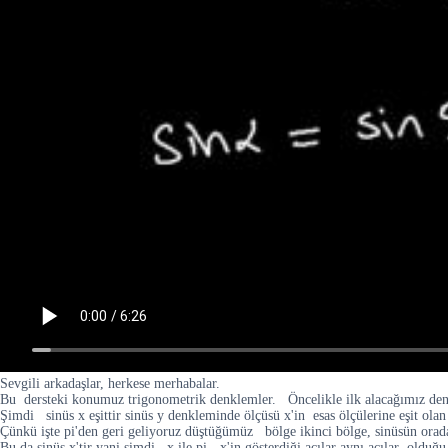
Sevgili arkadaşlar, herkese merhabalar.
Bu dersteki konumuz trigonometrik denklemler. Öncelikle ilk alacağımız den
Şimdi sinüs x eşittir sinüs y denkleminde ölçüsü x'in esas ölçülerine eşit ola
Çünkü işte pi'den geri geliyoruz düştüğümüz bölge ikinci bölge, sinüsün orada
Bu da sinüs x'tir yani şimdi x ile pi - x'in gösterdiği açılar aynı açılar oldu