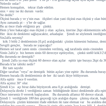
Nelerdir onlar?
Hemen konuşalım, tekrar ifade edelim.
sinx = siny ise iki durum vardır.
Ne dedik?
Ölçüsü burada y ve y'nin esas ölçüleri olan yani ölçüsü esas ölçüsü y olan büt
Aynı zamanda pi - y'ler de sağlar.
Bu az önce ifade ettiğimiz şey çünkü.
Hem y'lere bakacağız esas ölçüsü y olan açılara, üzerine 2kpi eklememizin sebe
Her ikisi de denklemi sağlayacaktır, arkadaşlar. Şimdi ne söylemek istediğimiz
Sin2alfa neymiş?
kök 3 bölü 2 denkleminin [0,pi] aralığındaki çözüm kümesini bulunuz, demi
Sevgili gençler, burada ne yapacağız?
Hemen sol taraf zaten sinüs cinsinden verilmiş, sağ tarafında sinüs cinsinden 
Sinüs 2alfa'yı biz hemen sinüs 60 dereceye eşitleyelim, çünkü sin60 kök3/2'd
Bu durumda ne demiştik?
Şimdi 2alfa ya esas ölçüsü 60 derece olan açılar eşittir işte buraya 2kpi da 36
Burada k'lar tabiiki nedir?
Bir tam sayıdır.
Diğer taraftan "veya" ne demiştik bütün açıları yine eşittir .Bu durumda buray
Hemen burada ilk denklemimiz de her iki tarafı ikiye bölüyorum.
Alfa eşittir önce 0 verelim.
Alfa açımız 30° olur.
Şimdi k'ya açı biraz daha büyüyecek ama 0,pi aralığında demişti.
Dolayısıyla direkt 1 verdiğimiz zaman böldüğümde ikinci denklemde alfa eşit
Önce isterseniz 0 vererek başlayalım. Bu durumda alfamız 60 derece olacak.
Şimdi 1 verdiğimde 180'den geçeceği için aralığın dışına çıkmış olacak, ba
Dolayısıyla çözüm kümesini ifade ederken iki tane eleman var bu aralıkta den
gelelim bir sonraki soruya. Diyor ki sinüs alfa eşittir 2cos kare 160 -1 denk