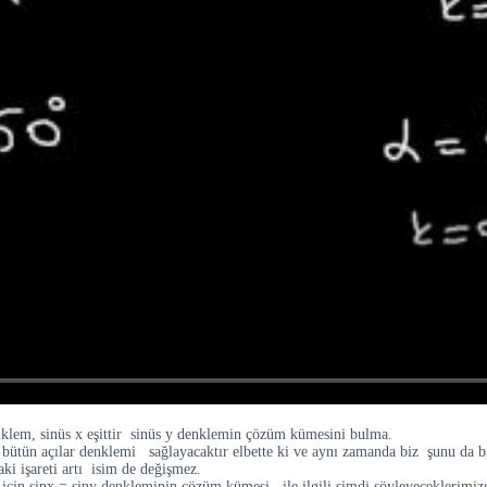
klem, sinüs x eşittir sinüs y denklemin çözüm kümesini bulma.
n bütün açılar denklemi sağlayacaktır elbette ki ve aynı zamanda biz şunu da bi
ki işareti artı isim de değişmez.
ğu için sinx = siny denkleminin çözüm kümesi ile ilgili şimdi şöyleyeceklerimiz