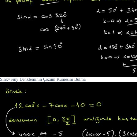
Sinx=Siny Denkleminin Çözüm Kümesini Bulma