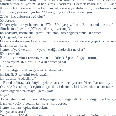
Şimdi burada biliyorum ki ben şurası 2coskarex -1 demek kosinüsün iki kat açı
Kosinüs 160 derecenin iki kat olan 320 derece yazabilirim. Şimdi burası sin
İsmini değiştirmek için bir 270'ten gidiyorum ki isim değişsin.
270'e kaç eklersem 320 olur?
50 derece.
Dolayısıyla burayı hemen cos 270 + 50 diye yazalım. Bu durumda ne olur?
Şimdi sinalfa eşittir (270'ten ileri gidiyorum, 3.
bölgedeyim, kosinüsün işareti artı ama isim değişir) sinüs 50 derece.
Çok güzel, harika oldu.
Öncelikle diyeceğim ki alfa eşittir 50 derece artı 360 derece çarpı k, yine ne
k'larımız tam sayı.
Hemen k'ya 0 verelim. k'ya 0 verdiğimizde alfa ne olur?
50 derece olur.
Bir de 1 vereyim isterseniz zaten en küçük 3 pozitif açıyı sormuş.
1 de vereyim 360 artı 50 = 410 derece yapar.
Bu yetsin.
Bir de diğer taraftan gelecek köklere bakalım.
En küçük 3 tanesini toplayacağım.
Bir de alfa ne olabilirdi?
Buradan biraz daha büyük gelecek ama zannediyorum Yine k'lar tam sayı.
Öncekle 0 verdim, k eşittir o için ikinci durumdaki köklerimizden bir tanesi.
Zaten diğerine bakmaya gerek yok.
Niye?
360'a daha büyük bir sayı ekleyeceğim için diğer ilk iki bulduğum kökten ço
Bana en küçük 3 pozitif tam sayı soruyordu.
Hemen şunları toplayalım bakın.
Ne yapar şuarası?
Toplayalım, 590 derece olarak bu en küçük 3 açının toplamı bulunmuş olur, se