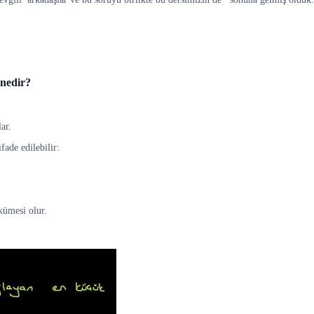
 nedir?
ar.
ade edilebilir:
kümesi olur.