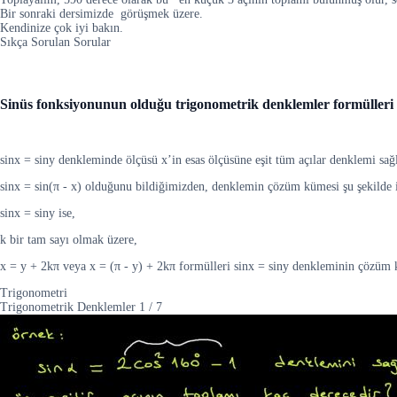
Bir sonraki dersimizde görüşmek üzere.
Kendinize çok iyi bakın.
Sıkça Sorulan Sorular
Sinüs fonksiyonunun olduğu trigonometrik denklemler formülleri
sinx = siny denkleminde ölçüsü x’in esas ölçüsüne eşit tüm açılar denklemi sağl
sinx = sin(π - x) olduğunu bildiğimizden, denklemin çözüm kümesi şu şekilde if
sinx = siny ise,
k bir tam sayı olmak üzere,
x = y + 2kπ veya x = (π - y) + 2kπ formülleri sinx = siny denkleminin çözüm 
Trigonometri
Trigonometrik Denklemler
1
/
7