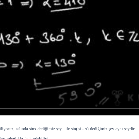
liyoruz, aslında sinx dediğimiz şey ile sin(pi - x) dediğimiz şey aynı şeydir.
den rahatlıkla bahsedebiliriz.