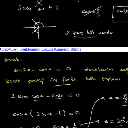
Cosx=Cosy Denkleminin Çözüm Kümesini Bulma