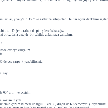
ün açılar, y ve y'nin 360° ve katlarına sahip olan bütün açılar denklemi sağlar
bi bu. Diğer taraftan da pi - y'lere bakacağız.
i biraz daha detaylı bir şekilde anlatmaya çalışalım.
ş.
ifade etmeye çalışalım.
ir.
0 derece çarpı k yazabilirsiniz.
a sayı.
tir 60° artı vereceğim.
şka kökümüz yok.
klemin çözüm kümesi ile ilgili. Biri 30, diğeri de 60 dereceymiş, diyebiliri
lemini sağlayan en küçük üç pozitif açının toplamı kaç derecedir?