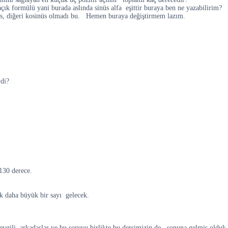
k formülü yani burada aslında sinüs alfa eşittir buraya ben ne yazabilirim?
üs, diğeri kosinüs olmadı bu. Hemen buraya değiştirmem lazım.
ydi?
130 derece.
k daha büyük bir sayı gelecek.
vgili arkadaşlar ve bu soruyu birlikte bu dersimizin de sonuna gelmiş olduk.