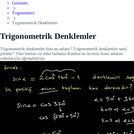
Geometri
Trigonometri
Trigonometrik Denklemler
Trigonometrik Denklemler
Trigonometrik denklemler bize ne anlatır? Trigonometrik denklemler nasıl
çözülür? Tüm bunları ve daha fazlasını Kunduz'un ücretsiz konu anlatım
videolarıyla öğrenebilirsin.