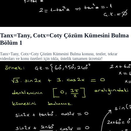
Tanx=Tany, Cotx=Coty Çözüm Kümesini Bulma
Bölüm 1
Tanx=Tany, Cotx=Coty Çözüm Kümesini Bulma konusu, testler, tekrar
videoları ve konu özetleri için tıkla, üstelik tamamen ücretsiz!