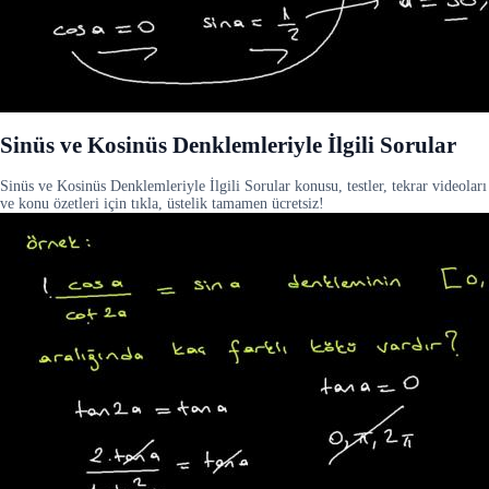
Sinüs ve Kosinüs Denklemleriyle İlgili Sorular
Sinüs ve Kosinüs Denklemleriyle İlgili Sorular konusu, testler, tekrar videoları
ve konu özetleri için tıkla, üstelik tamamen ücretsiz!