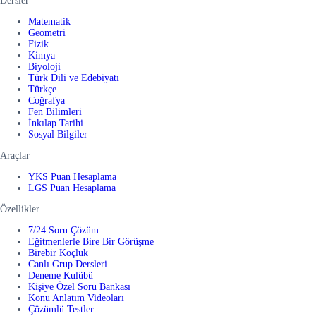
Dersler
Matematik
Geometri
Fizik
Kimya
Biyoloji
Türk Dili ve Edebiyatı
Türkçe
Coğrafya
Fen Bilimleri
İnkılap Tarihi
Sosyal Bilgiler
Araçlar
YKS Puan Hesaplama
LGS Puan Hesaplama
Özellikler
7/24 Soru Çözüm
Eğitmenlerle Bire Bir Görüşme
Birebir Koçluk
Canlı Grup Dersleri
Deneme Kulübü
Kişiye Özel Soru Bankası
Konu Anlatım Videoları
Çözümlü Testler