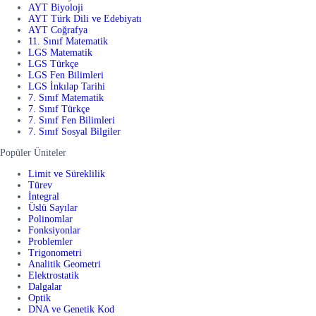
AYT Biyoloji
AYT Türk Dili ve Edebiyatı
AYT Coğrafya
11. Sınıf Matematik
LGS Matematik
LGS Türkçe
LGS Fen Bilimleri
LGS İnkılap Tarihi
7. Sınıf Matematik
7. Sınıf Türkçe
7. Sınıf Fen Bilimleri
7. Sınıf Sosyal Bilgiler
Popüler Üniteler
Limit ve Süreklilik
Türev
İntegral
Üslü Sayılar
Polinomlar
Fonksiyonlar
Problemler
Trigonometri
Analitik Geometri
Elektrostatik
Dalgalar
Optik
DNA ve Genetik Kod