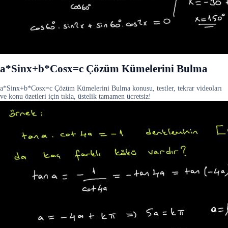
a*Sinx+b*Cosx=c Çözüm Kümelerini Bulma
a*Sinx+b*Cosx=c Çözüm Kümelerini Bulma konusu, testler, tekrar videoları
ve konu özetleri için tıkla, üstelik tamamen ücretsiz!