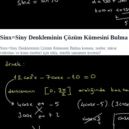
Sinx=Siny Denkleminin Çözüm Kümesini Bulma
Sinx=Siny Denkleminin Çözüm Kümesini Bulma konusu, testler, tekrar
videoları ve konu özetleri için tıkla, üstelik tamamen ücretsiz!