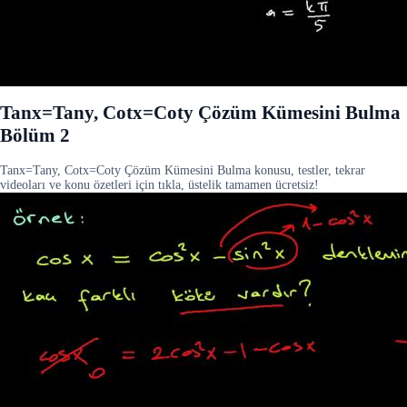
Tanx=Tany, Cotx=Coty Çözüm Kümesini Bulma
Bölüm 2
Tanx=Tany, Cotx=Coty Çözüm Kümesini Bulma konusu, testler, tekrar
videoları ve konu özetleri için tıkla, üstelik tamamen ücretsiz!