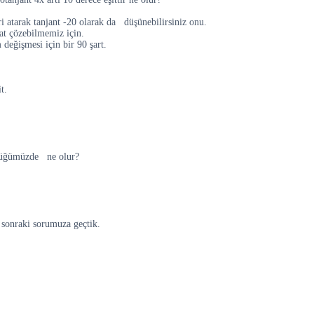
ri atarak tanjant -20 olarak da düşünebilirsiniz onu.
at çözebilmemiz için.
değişmesi için bir 90 şart.
t.
öldüğümüzde ne olur?
sonraki sorumuza geçtik.