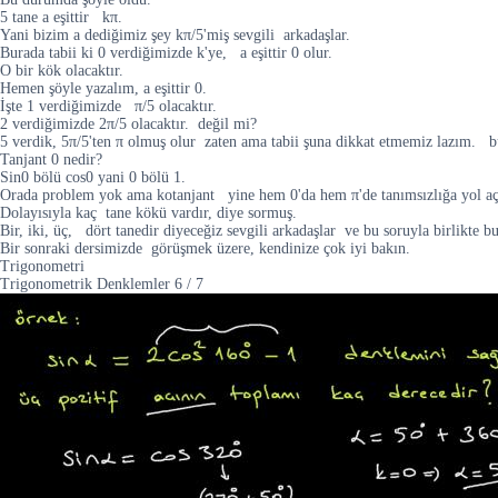
5 tane a eşittir kπ.
Yani bizim a dediğimiz şey kπ/5'miş sevgili arkadaşlar.
Burada tabii ki 0 verdiğimizde k'ye, a eşittir 0 olur.
O bir kök olacaktır.
Hemen şöyle yazalım, a eşittir 0.
İşte 1 verdiğimizde π/5 olacaktır.
2 verdiğimizde 2π/5 olacaktır. değil mi?
5 verdik, 5π/5'ten π olmuş olur zaten ama tabii şuna dikkat etmemiz lazım. b
Tanjant 0 nedir?
Sin0 bölü cos0 yani 0 bölü 1.
Orada problem yok ama kotanjant yine hem 0'da hem π'de tanımsızlığa yol aç
Dolayısıyla kaç tane kökü vardır, diye sormuş.
Bir, iki, üç, dört tanedir diyeceğiz sevgili arkadaşlar ve bu soruyla birlikte
Bir sonraki dersimizde görüşmek üzere, kendinize çok iyi bakın.
Trigonometri
Trigonometrik Denklemler
6
/
7