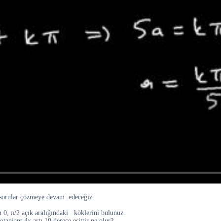
i sorular çözmeye devam edeceğiz.
in 0, π/2 açık aralığındaki köklerini bulunuz.
njant 4x artı 10 derece eşittir ne olur?