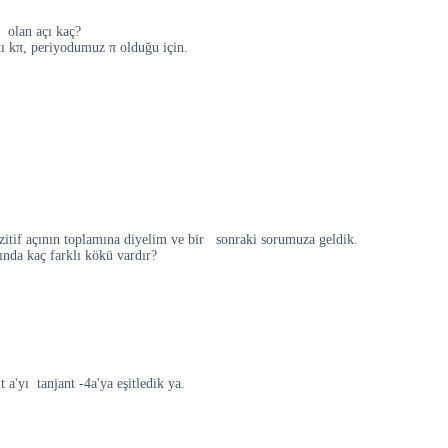
 olan açı kaç?
tı kπ, periyodumuz π olduğu için.
zitif açının toplamına diyelim ve bir sonraki sorumuza geldik.
ğında kaç farklı kökü vardır?
 a'yı tanjant -4a'ya eşitledik ya.