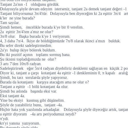
Tanjant 2a'nın -1 olduğunu gördük.
Dolayısıyla şöyle devam edeyim isterseniz, tanjant 2a demek tanjant değeri -1
Tanjant biliyorsunuz 3π/4'tür. Dolayısıyla ben diyeceğim ki 2a eşittir 3π/4 ar
k'ler ne yine burada?
Tam sayılar.
Şimdi hemen, öncelikle burada k'ye bir 0 verelim.
2a eşittir 3π/4'ten a'mız ne olur?
3π/8 olur. Başka burada k'ye 1 veriyorum.
4, 3 daha 7π/4. İkiye de böldüğümüzde 7π/8 olarak ikinci a'mızı bulduk.
Bu sefer direkt sadeleştirmedim.
2a'yı bulup ikiye bölerek buldum.
Bu iki pozitif açının toplamı sormuş bana.
Şu ikisini topladığımızda ne olur?
3 artı 7'den 10π/8 radyan.
Sadeleştirirsek eğer 5π/4 radyan diyebiliriz denklemi sağlayan en küçük 2 po
Diyor ki, tanjant a çarpı kotanjant 4a eşittir -1 denkleminin 0, π kapalı aralı
Şimdi, bu tarz sorularda şöyle yapıyoruz.
Burada da kotanjantı karşıya atacağım ama ne olur o?
Tanjant a eşittir -1 bölü kotanjant 4a olur.
Şimdi bu aslında başında eksi var.
Eksi tanjant 4a.
Yine bu eksiyi kusmuş gibi düşünelim.
Şöyle de yazabiliriz bunu, tanjant -4a.
Hiçbir hata yok yazılımda arkadaşlar. Dolayısıyla şöyle diyeceğiz artık, tanjant
a eşittir diyorum -4a artı periyodumuz neydi?
π'ydi.
kπ'yi yanına yazıyorum.
Bu durumda şöyle oldu.