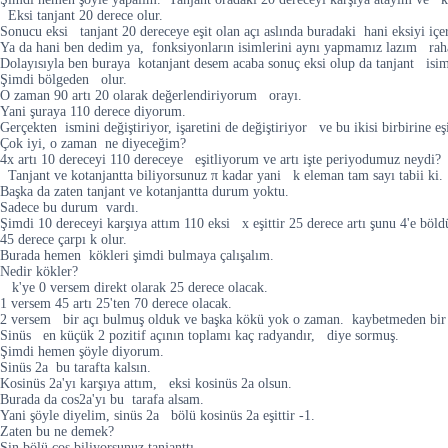
Eksi tanjant 20 derece olur.
Sonucu eksi tanjant 20 dereceye eşit olan açı aslında buradaki hani eksiyi içe
Ya da hani ben dedim ya, fonksiyonların isimlerini aynı yapmamız lazım rah
Dolayısıyla ben buraya kotanjant desem acaba sonuç eksi olup da tanjant isim 
Şimdi bölgeden olur.
O zaman 90 artı 20 olarak değerlendiriyorum orayı.
Yani şuraya 110 derece diyorum.
Gerçekten ismini değiştiriyor, işaretini de değiştiriyor ve bu ikisi birbirine eşi
Çok iyi, o zaman ne diyeceğim?
4x artı 10 dereceyi 110 dereceye eşitliyorum ve artı işte periyodumuz neydi?
Tanjant ve kotanjantta biliyorsunuz π kadar yani k eleman tam sayı tabii ki.
Başka da zaten tanjant ve kotanjantta durum yoktu.
Sadece bu durum vardı.
Şimdi 10 dereceyi karşıya attım 110 eksi x eşittir 25 derece artı şunu 4'e b
45 derece çarpı k olur.
Burada hemen kökleri şimdi bulmaya çalışalım.
Nedir kökler?
k'ye 0 versem direkt olarak 25 derece olacak.
1 versem 45 artı 25'ten 70 derece olacak.
2 versem bir açı bulmuş olduk ve başka kökü yok o zaman. kaybetmeden bir 
Sinüs en küçük 2 pozitif açının toplamı kaç radyandır, diye sormuş.
Şimdi hemen şöyle diyorum.
Sinüs 2a bu tarafta kalsın.
Kosinüs 2a'yı karşıya attım, eksi kosinüs 2a olsun.
Burada da cos2a'yı bu tarafa alsam.
Yani şöyle diyelim, sinüs 2a bölü kosinüs 2a eşittir -1.
Zaten bu ne demek?
Sin bölü cos biliyorsunuz tanjanttı.