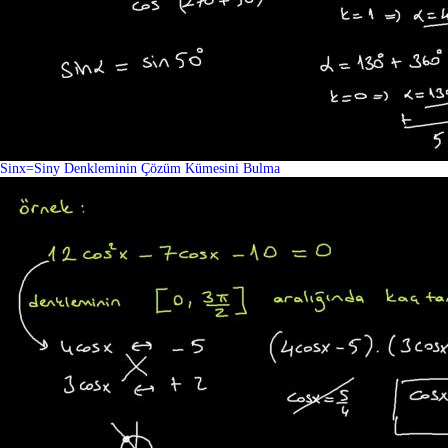
Sinx=Siny Denkleminin Çözüm Kümesini Bulma