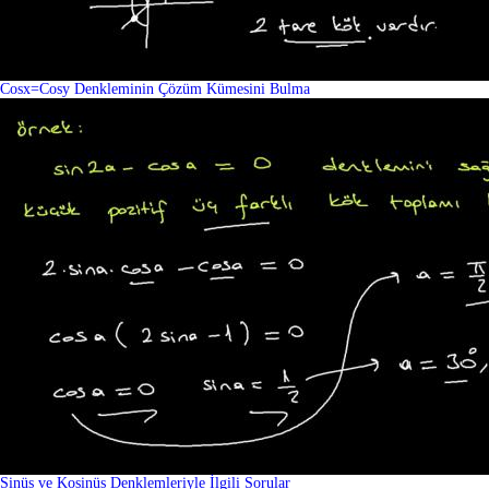
Cosx=Cosy Denkleminin Çözüm Kümesini Bulma
Sinüs ve Kosinüs Denklemleriyle İlgili Sorular