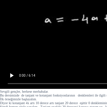
Sevgili gençler, herkese merhabalar.
Bu dersimizde de tanjant ve kotanjant fonksiyonlarının denklemleri ile ilgil
İlk örneğimizle başlayalım.
Diyor ki kotanjant 4x artı 10 derece artı tanjant 20 derece eşittir 0 denklemin
Şimdi hemen şöyle yapalım. Tanjant oradaki 20 dereceyi karşıya atayım ve kota