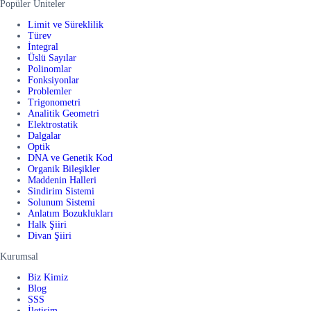
Popüler Üniteler
Limit ve Süreklilik
Türev
İntegral
Üslü Sayılar
Polinomlar
Fonksiyonlar
Problemler
Trigonometri
Analitik Geometri
Elektrostatik
Dalgalar
Optik
DNA ve Genetik Kod
Organik Bileşikler
Maddenin Halleri
Sindirim Sistemi
Solunum Sistemi
Anlatım Bozuklukları
Halk Şiiri
Divan Şiiri
Kurumsal
Biz Kimiz
Blog
SSS
İletişim