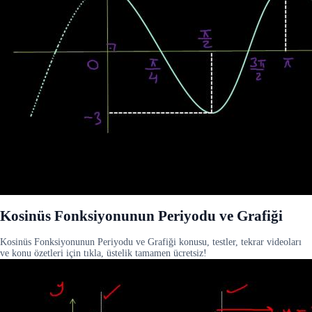
Kosinüs Fonksiyonunun Periyodu ve Grafiği
Kosinüs Fonksiyonunun Periyodu ve Grafiği konusu, testler, tekrar videoları
ve konu özetleri için tıkla, üstelik tamamen ücretsiz!