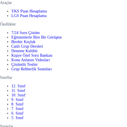
Araçlar
YKS Puan Hesaplama
LGS Puan Hesaplama
Özellikler
7/24 Soru Çözüm
Eğitmenlerle Bire Bir Görüşme
Birebir Koçluk
Canlı Grup Dersleri
Deneme Kulübü
Kişiye Özel Soru Bankası
Konu Anlatım Videoları
Çözümlü Testler
Grup Rehberlik Seansları
Sınıflar
12. Sınıf
11. Sınıf
10. Sınıf
9. Sınıf
8. Sınıf
7. Sınıf
6. Sınıf
5. Sınıf
Sınavlar