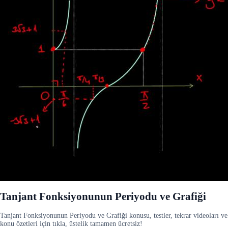
Tanjant Fonksiyonunun Periyodu ve Grafiği
Tanjant Fonksiyonunun Periyodu ve Grafiği konusu, testler, tekrar videoları ve
konu özetleri için tıkla, üstelik tamamen ücretsiz!