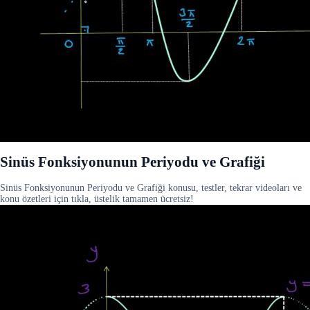
Sinüs Fonksiyonunun Periyodu ve Grafiği
Sinüs Fonksiyonunun Periyodu ve Grafiği konusu, testler, tekrar videoları ve
konu özetleri için tıkla, üstelik tamamen ücretsiz!