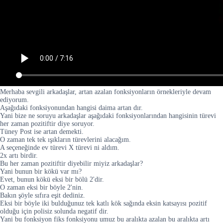
Merhaba sevgili arkadaşlar, artan azalan fonksiyonların örnekleriyle devam
ediyorum.
Aşağıdaki fonksiyonundan hangisi daima artan dır.
Yani bize ne soruyu arkadaşlar aşağıdaki fonksiyonlarından hangisinin türevi
her zaman pozitiftir diye soruyor.
Tüney Post ise artan demekti.
O zaman tek tek ışıkların türevlerini alacağım.
A seçeneğinde ev türevi X türevi ni aldım.
2x artı birdir.
Bu her zaman pozitiftir diyebilir miyiz arkadaşlar?
Yani bunun bir kökü var mı?
Evet, bunun kökü eksi bir bölü 2'dir.
O zaman eksi bir böyle 2'nin.
Bakın şöyle sıfıra eşit dediniz.
Eksi bir böyle iki bulduğunuz tek katlı kök sağında eksin katsayısı pozitif
olduğu için polisiz solunda negatif dir.
Yani bu fonksiyon fiks fonksiyonu umuz bu aralıkta azalan bu aralıkta artı