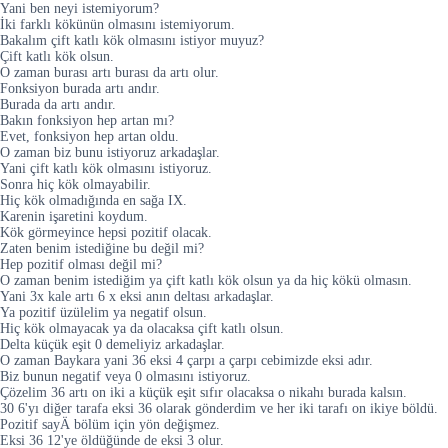
Yani ben neyi istemiyorum?
İki farklı kökünün olmasını istemiyorum.
Bakalım çift katlı kök olmasını istiyor muyuz?
Çift katlı kök olsun.
O zaman burası artı burası da artı olur.
Fonksiyon burada artı andır.
Burada da artı andır.
Bakın fonksiyon hep artan mı?
Evet, fonksiyon hep artan oldu.
O zaman biz bunu istiyoruz arkadaşlar.
Yani çift katlı kök olmasını istiyoruz.
Sonra hiç kök olmayabilir.
Hiç kök olmadığında en sağa IX.
Karenin işaretini koydum.
Kök görmeyince hepsi pozitif olacak.
Zaten benim istediğine bu değil mi?
Hep pozitif olması değil mi?
O zaman benim istediğim ya çift katlı kök olsun ya da hiç kökü olmasın.
Yani 3x kale artı 6 x eksi anın deltası arkadaşlar.
Ya pozitif üzülelim ya negatif olsun.
Hiç kök olmayacak ya da olacaksa çift katlı olsun.
Delta küçük eşit 0 demeliyiz arkadaşlar.
O zaman Baykara yani 36 eksi 4 çarpı a çarpı cebimizde eksi adır.
Biz bunun negatif veya 0 olmasını istiyoruz.
Çözelim 36 artı on iki a küçük eşit sıfır olacaksa o nikahı burada kalsın.
30 6'yı diğer tarafa eksi 36 olarak gönderdim ve her iki tarafı on ikiye böldü.
Pozitif sayÄ bölüm için yön değişmez.
Eksi 36 12'ye öldüğünde de eksi 3 olur.