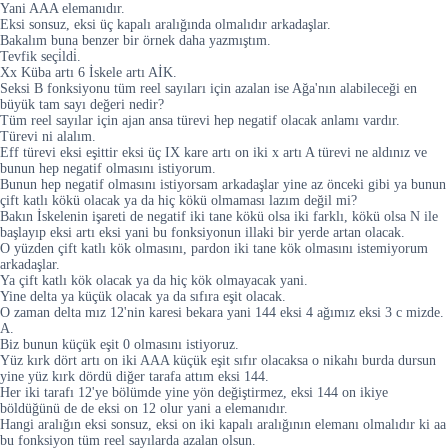
Yani AAA elemanıdır.
Eksi sonsuz, eksi üç kapalı aralığında olmalıdır arkadaşlar.
Bakalım buna benzer bir örnek daha yazmıştım.
Tevfik seçi̇ldi̇.
Xx Küba artı 6 İskele artı AİK.
Seksi B fonksiyonu tüm reel sayıları için azalan ise Ağa'nın alabileceği en
büyük tam sayı değeri nedir?
Tüm reel sayılar için ajan ansa türevi hep negatif olacak anlamı vardır.
Türevi ni alalım.
Eff türevi eksi eşittir eksi üç IX kare artı on iki x artı A türevi ne aldınız ve
bunun hep negatif olmasını istiyorum.
Bunun hep negatif olmasını istiyorsam arkadaşlar yine az önceki gibi ya bunun
çift katlı kökü olacak ya da hiç kökü olmaması lazım değil mi?
Bakın İskelenin işareti de negatif iki tane kökü olsa iki farklı, kökü olsa N ile
başlayıp eksi artı eksi yani bu fonksiyonun illaki bir yerde artan olacak.
O yüzden çift katlı kök olmasını, pardon iki tane kök olmasını istemiyorum
arkadaşlar.
Ya çift katlı kök olacak ya da hiç kök olmayacak yani.
Yine delta ya küçük olacak ya da sıfıra eşit olacak.
O zaman delta mız 12'nin karesi bekara yani 144 eksi 4 ağımız eksi 3 c mizde.
A.
Biz bunun küçük eşit 0 olmasını istiyoruz.
Yüz kırk dört artı on iki AAA küçük eşit sıfır olacaksa o nikahı burda dursun
yine yüz kırk dördü diğer tarafa attım eksi 144.
Her iki tarafı 12'ye bölümde yine yön değiştirmez, eksi 144 on ikiye
böldüğünü de de eksi on 12 olur yani a elemanıdır.
Hangi aralığın eksi sonsuz, eksi on iki kapalı aralığının elemanı olmalıdır ki aa
bu fonksiyon tüm reel sayılarda azalan olsun.