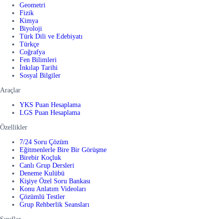
Geometri
Fizik
Kimya
Biyoloji
Türk Dili ve Edebiyatı
Türkçe
Coğrafya
Fen Bilimleri
İnkılap Tarihi
Sosyal Bilgiler
Araçlar
YKS Puan Hesaplama
LGS Puan Hesaplama
Özellikler
7/24 Soru Çözüm
Eğitmenlerle Bire Bir Görüşme
Birebir Koçluk
Canlı Grup Dersleri
Deneme Kulübü
Kişiye Özel Soru Bankası
Konu Anlatım Videoları
Çözümlü Testler
Grup Rehberlik Seansları