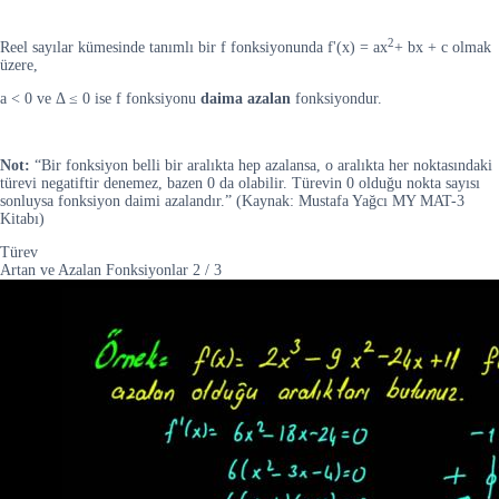
2
Reel sayılar kümesinde tanımlı bir f fonksiyonunda f'(x) = ax
+ bx + c olmak
üzere,
a < 0 ve Δ ≤ 0 ise f fonksiyonu
daima azalan
fonksiyondur.
Not:
“Bir fonksiyon belli bir aralıkta hep azalansa, o aralıkta her noktasındaki
türevi negatiftir denemez, bazen 0 da olabilir. Türevin 0 olduğu nokta sayısı
sonluysa fonksiyon daimi azalandır.” (Kaynak: Mustafa Yağcı MY MAT-3
Kitabı)
Türev
Artan ve Azalan Fonksiyonlar
2
/
3