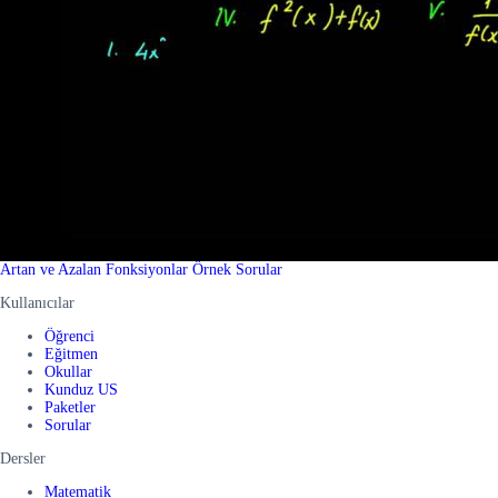
Artan ve Azalan Fonksiyonlar Örnek Sorular
Kullanıcılar
Öğrenci
Eğitmen
Okullar
Kunduz US
Paketler
Sorular
Dersler
Matematik