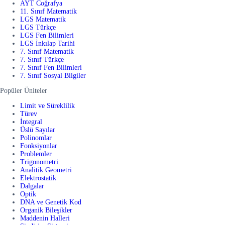
AYT Coğrafya
11. Sınıf Matematik
LGS Matematik
LGS Türkçe
LGS Fen Bilimleri
LGS İnkılap Tarihi
7. Sınıf Matematik
7. Sınıf Türkçe
7. Sınıf Fen Bilimleri
7. Sınıf Sosyal Bilgiler
Popüler Üniteler
Limit ve Süreklilik
Türev
İntegral
Üslü Sayılar
Polinomlar
Fonksiyonlar
Problemler
Trigonometri
Analitik Geometri
Elektrostatik
Dalgalar
Optik
DNA ve Genetik Kod
Organik Bileşikler
Maddenin Halleri