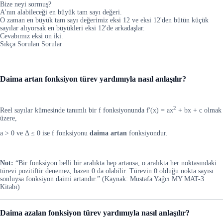
Bize neyi sormuş?
A'nın alabileceği en büyük tam sayı değeri.
O zaman en büyük tam sayı değerimiz eksi 12 ve eksi 12'den bütün küçük
sayılar alıyorsak en büyükleri eksi 12'de arkadaşlar.
Cevabımız eksi on iki.
Sıkça Sorulan Sorular
Daima artan fonksiyon türev yardımıyla nasıl anlaşılır?
2
Reel sayılar kümesinde tanımlı bir f fonksiyonunda f'(x) = ax
+ bx + c olmak
üzere,
a > 0 ve Δ ≤ 0 ise f fonksiyonu
daima artan
fonksiyondur.
Not:
“Bir fonksiyon belli bir aralıkta hep artansa, o aralıkta her noktasındaki
türevi pozitiftir denemez, bazen 0 da olabilir. Türevin 0 olduğu nokta sayısı
sonluysa fonksiyon daimi artandır.” (Kaynak: Mustafa Yağcı MY MAT-3
Kitabı)
Daima azalan fonksiyon türev yardımıyla nasıl anlaşılır?