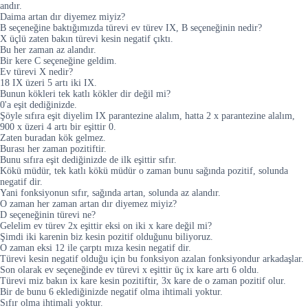
andır.
Daima artan dır diyemez miyiz?
B seçeneğine baktığımızda türevi ev türev IX, B seçeneğinin nedir?
X üçlü zaten bakın türevi kesin negatif çıktı.
Bu her zaman az alandır.
Bir kere C seçeneğine geldim.
Ev türevi X nedir?
18 IX üzeri 5 artı iki IX.
Bunun kökleri tek katlı kökler dir değil mi?
0'a eşit dediğinizde.
Şöyle sıfıra eşit diyelim IX parantezine alalım, hatta 2 x parantezine alalım,
900 x üzeri 4 artı bir eşittir 0.
Zaten buradan kök gelmez.
Burası her zaman pozitiftir.
Bunu sıfıra eşit dediğinizde de ilk eşittir sıfır.
Kökü müdür, tek katlı kökü müdür o zaman bunu sağında pozitif, solunda
negatif dir.
Yani fonksiyonun sıfır, sağında artan, solunda az alandır.
O zaman her zaman artan dır diyemez miyiz?
D seçeneğinin türevi ne?
Gelelim ev türev 2x eşittir eksi on iki x kare değil mi?
Şimdi iki karenin biz kesin pozitif olduğunu biliyoruz.
O zaman eksi 12 ile çarptı mıza kesin negatif dir.
Türevi kesin negatif olduğu için bu fonksiyon azalan fonksiyondur arkadaşlar.
Son olarak ev seçeneğinde ev türevi x eşittir üç ix kare artı 6 oldu.
Türevi miz bakın ix kare kesin pozitiftir, 3x kare de o zaman pozitif olur.
Bir de bunu 6 eklediğinizde negatif olma ihtimali yoktur.
Sıfır olma ihtimali yoktur.