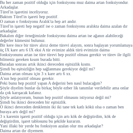
Bu her zaman pozitif olduğu için fonksiyonu muz daima artan fonksiyondur.
Arkadaşlar.
Türel'in işaretini inceliyoruz.
Baktım Türel'in işareti hep pozitif.
O zaman o fonksiyonu Aralık'ta hep art andır.
Türel'in işareti hep negatif ise o zaman fonksiyonu aralıkta daima azalan dır
arkadaşlar.
Bakalım diğer örneğimizde fonksiyonu daima artan ise ağanın alabileceği
değerler kümesini bulunuz.
Bir kere önce bir türev alırız deme türevi alayım, sonra başlayan yorumlamaya
üç IX kare artı 6 IX eksi A tür evimize aldık türü evimizin daima
fonksiyonunu artan ise türe türevi hep pozitif olması gerekir ve türev ile ilgili
bilmeniz gereken kısım burada bitti.
Buradan sonrası artık ikinci dereceden eşitsizlik kısmı.
Şimdi bu eşitsizliğin hep sağlanması gerekiyor değil mi?
Daima artan olması için 3 x kare artı 6 xx.
A'nın hep pozitif olması gerekir.
Peki bunu hep pozitif yapan A değerini ben nasıl bulacağım?
Şöyle diyelim bunlar da birkaç böyle ezber lik tanımlar verilebilir ama onlar
da çok karışacak kafanız.
Şöyle anlatıyorum, bunun hep pozitif olmasını istiyoruz değil mi?
Şimdi bu ikinci dereceden bir eşitsizlik.
O ikinci dereceden denklemin iki iki tane tek katlı kökü olsa o zaman ben
buraya artı değil mi?
3 x karenin işareti pozitif olduğu için artı kök de değiştirdim, kök de
değiştirdim, işaret tablosunu bu şekilde kurarım.
Yani illaki bir yerde bu fonksiyon azalan olur mu arkadaşlar?
Daima artan dır diyemem.