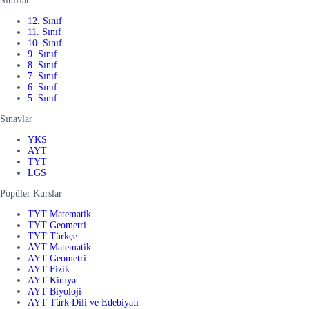
Sınıflar
12. Sınıf
11. Sınıf
10. Sınıf
9. Sınıf
8. Sınıf
7. Sınıf
6. Sınıf
5. Sınıf
Sınavlar
YKS
AYT
TYT
LGS
Popüler Kurslar
TYT Matematik
TYT Geometri
TYT Türkçe
AYT Matematik
AYT Geometri
AYT Fizik
AYT Kimya
AYT Biyoloji
AYT Türk Dili ve Edebiyatı