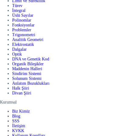
Limit ve Süreklilik
Türev
İntegral
Üslü Sayılar
Polinomlar
Fonksiyonlar
Problemler
Trigonometri
Analitik Geometri
Elektrostatik
Dalgalar
Optik
DNA ve Genetik Kod
Organik Bileşikler
Maddenin Halleri
Sindirim Sistemi
Solunum Sistemi
Anlatım Bozuklukları
Halk Şiiri
Divan Şiiri
Kurumsal
Biz Kimiz
Blog
SSS
İletişim
KVKK
Kullanım Koşulları