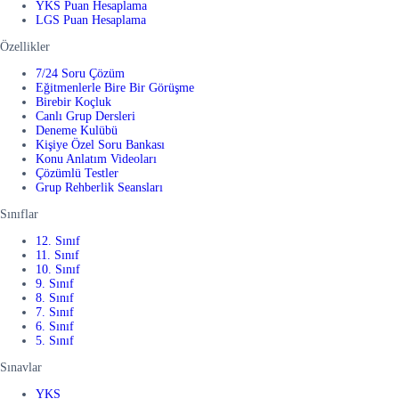
YKS Puan Hesaplama
LGS Puan Hesaplama
Özellikler
7/24 Soru Çözüm
Eğitmenlerle Bire Bir Görüşme
Birebir Koçluk
Canlı Grup Dersleri
Deneme Kulübü
Kişiye Özel Soru Bankası
Konu Anlatım Videoları
Çözümlü Testler
Grup Rehberlik Seansları
Sınıflar
12. Sınıf
11. Sınıf
10. Sınıf
9. Sınıf
8. Sınıf
7. Sınıf
6. Sınıf
5. Sınıf
Sınavlar
YKS