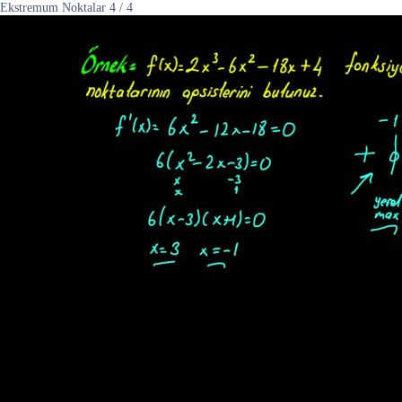
Ekstremum Noktalar
4
/
4