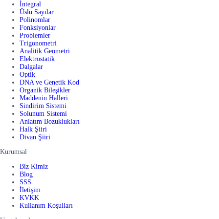
İntegral
Üslü Sayılar
Polinomlar
Fonksiyonlar
Problemler
Trigonometri
Analitik Geometri
Elektrostatik
Dalgalar
Optik
DNA ve Genetik Kod
Organik Bileşikler
Maddenin Halleri
Sindirim Sistemi
Solunum Sistemi
Anlatım Bozuklukları
Halk Şiiri
Divan Şiiri
Kurumsal
Biz Kimiz
Blog
SSS
İletişim
KVKK
Kullanım Koşulları