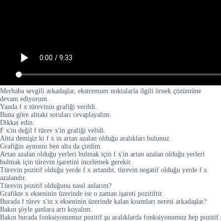
Merhaba sevgili arkadaşlar, ekstremum noktalarla ilgili örnek çözümüne
devam ediyorum.
Yanda f x türevinin grafiği verildi.
Buna göre alttaki soruları cevaplayalım.
Dikkat edin.
F x'in değil f türev x'in grafiği velidi.
Altta demişiz ki f x in artan azalan olduğu aralıkları bulunuz.
Grafiğin aynısını ben alta da çizdim.
Artan azalan olduğu yerleri bulmak için f x'in artan azalan olduğu yerleri
bulmak için türevin işaretini incelemek gerekir.
Türevin pozitif olduğu yerde f x artandır, türevin negatif olduğu yerde f x
azalandır.
Türevin pozitif olduğunu nasıl anlarım?
Grafikte x ekseninin üzerinde ise o zaman işareti pozitiftir.
Burada f türev x'in x ekseninin üzerinde kalan kısımları neresi arkadaşlar?
Bakın şöyle şunlara artı koyalım.
Bakın burada fonksiyonumuz pozitif şu aralıklarda fonksiyonumuz hep pozitif.