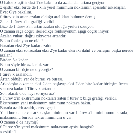
O halde x eşittir eksi 1'de bakın o da azalandan artana geçiyor.
x eşittir eksi birde de f x'in yerel minimum noktasının apsisidir arkadaşlar.
Evet C'ye bakalım.
f türev x'in artan azalan olduğu aralıkları bulunuz demiş.
Zaten f türev x'in grafiği verildi.
Bize de f türev x'in artan azalan olduğu yerleri soruyor.
O zaman sağa doğru ilerledikçe fonksiyonum aşağı doğru iniyor.
Azalan yukarı doğru çıkıyorsa artandır.
Bakın fonksiyon ne oldu?
Buradan eksi 2'ye kadar azaldı.
O zaman eksi sonsuzdan eksi 2'ye kadar eksi iki dahil ve birleşim başka nerede
azalan?
Birden 3'e kadar.
Bakın şöyle bir azalanlık var.
O zaman bir üçte ne diyeceğiz?
f türev x azalandır.
Artan olduğu yer de burası ve burası.
Arkadaşlar o zaman eksi 2'den başlayıp eksi 2'den bire kadar birleşim üçten
sonsuza kadar f Türev x artandır.
Son olarak d'de neyi soruyoruz?
f Türev x'in ekstremum noktaları zaten f türev x bilgi grafiği verildi.
Ekstremum yani maksimum minimum noktaya bakın.
Burada azaldı azaldı, artışa geçti.
Yani burada ne var arkadaşlar minimum var f türev x'in minimumu burada,
maksimumu burada tekrar minimum u var.
O zaman d de neymiş?
f Türev x'in yerel maksimum noktasının apsisi hangisi?
x eşittir 1.