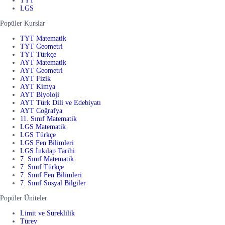
TYT
LGS
Popüler Kurslar
TYT Matematik
TYT Geometri
TYT Türkçe
AYT Matematik
AYT Geometri
AYT Fizik
AYT Kimya
AYT Biyoloji
AYT Türk Dili ve Edebiyatı
AYT Coğrafya
11. Sınıf Matematik
LGS Matematik
LGS Türkçe
LGS Fen Bilimleri
LGS İnkılap Tarihi
7. Sınıf Matematik
7. Sınıf Türkçe
7. Sınıf Fen Bilimleri
7. Sınıf Sosyal Bilgiler
Popüler Üniteler
Limit ve Süreklilik
Türev