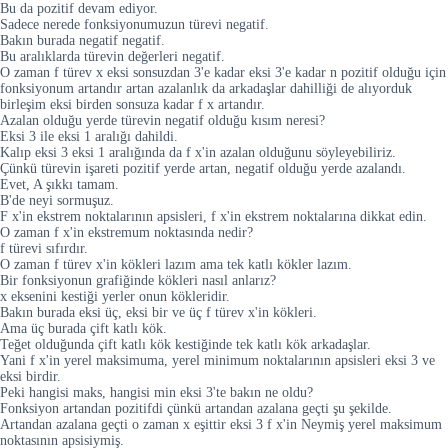
Bu da pozitif devam ediyor.
Sadece nerede fonksiyonumuzun türevi negatif.
Bakın burada negatif negatif.
Bu aralıklarda türevin değerleri negatif.
O zaman f türev x eksi sonsuzdan 3'e kadar eksi 3'e kadar n pozitif olduğu için
fonksiyonum artandır artan azalanlık da arkadaşlar dahilliği de alıyorduk
birleşim eksi birden sonsuza kadar f x artandır.
Azalan olduğu yerde türevin negatif olduğu kısım neresi?
Eksi 3 ile eksi 1 aralığı dahildi.
Kalıp eksi 3 eksi 1 aralığında da f x'in azalan olduğunu söyleyebiliriz.
Çünkü türevin işareti pozitif yerde artan, negatif olduğu yerde azalandı.
Evet, A şıkkı tamam.
B'de neyi sormuşuz.
F x'in ekstrem noktalarının apsisleri, f x'in ekstrem noktalarına dikkat edin.
O zaman f x'in ekstremum noktasında nedir?
f türevi sıfırdır.
O zaman f türev x'in kökleri lazım ama tek katlı kökler lazım.
Bir fonksiyonun grafiğinde kökleri nasıl anlarız?
x eksenini kestiği yerler onun kökleridir.
Bakın burada eksi üç, eksi bir ve üç f türev x'in kökleri.
Ama üç burada çift katlı kök.
Teğet olduğunda çift katlı kök kestiğinde tek katlı kök arkadaşlar.
Yani f x'in yerel maksimuma, yerel minimum noktalarının apsisleri eksi 3 ve
eksi birdir.
Peki hangisi maks, hangisi min eksi 3'te bakın ne oldu?
Fonksiyon artandan pozitifdi çünkü artandan azalana geçti şu şekilde.
Artandan azalana geçti o zaman x eşittir eksi 3 f x'in Neymiş yerel maksimum
noktasının apsisiymiş.