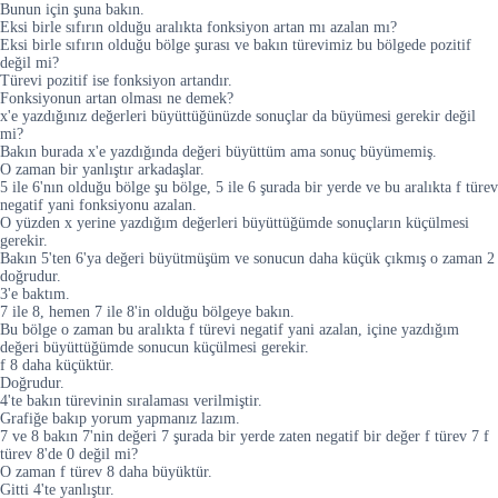
Bunun için şuna bakın.
Eksi birle sıfırın olduğu aralıkta fonksiyon artan mı azalan mı?
Eksi birle sıfırın olduğu bölge şurası ve bakın türevimiz bu bölgede pozitif
değil mi?
Türevi pozitif ise fonksiyon artandır.
Fonksiyonun artan olması ne demek?
x'e yazdığınız değerleri büyüttüğünüzde sonuçlar da büyümesi gerekir değil
mi?
Bakın burada x'e yazdığında değeri büyüttüm ama sonuç büyümemiş.
O zaman bir yanlıştır arkadaşlar.
5 ile 6'nın olduğu bölge şu bölge, 5 ile 6 şurada bir yerde ve bu aralıkta f türev
negatif yani fonksiyonu azalan.
O yüzden x yerine yazdığım değerleri büyüttüğümde sonuçların küçülmesi
gerekir.
Bakın 5'ten 6'ya değeri büyütmüşüm ve sonucun daha küçük çıkmış o zaman 2
doğrudur.
3'e baktım.
7 ile 8, hemen 7 ile 8'in olduğu bölgeye bakın.
Bu bölge o zaman bu aralıkta f türevi negatif yani azalan, içine yazdığım
değeri büyüttüğümde sonucun küçülmesi gerekir.
f 8 daha küçüktür.
Doğrudur.
4'te bakın türevinin sıralaması verilmiştir.
Grafiğe bakıp yorum yapmanız lazım.
7 ve 8 bakın 7'nin değeri 7 şurada bir yerde zaten negatif bir değer f türev 7 f
türev 8'de 0 değil mi?
O zaman f türev 8 daha büyüktür.
Gitti 4'te yanlıştır.