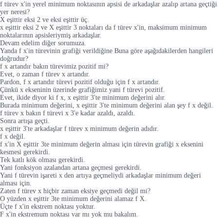
f türev x'in yerel minimum noktasının apsisi de arkadaşlar azalıp artana geçtiği
yer neresi?
X eşittir eksi 2 ve eksi eşittir üç.
x eşittir eksi 2 ve X eşittir 3 noktaları da f türev x'in, maksimum minimum
noktalarının apsisleriymiş arkadaşlar.
Devam edelim diğer sorumuza.
Yanda f x'in türevinin grafiği verildiğine Buna göre aşağıdakilerden hangileri
doğrudur?
f x artandır bakın türevimiz pozitif mi?
Evet, o zaman f türev x artandır.
Pardon, f x artandır türevi pozitif olduğu için f x artandır.
Çünkü x ekseninin üzerinde grafiğimiz yani f türevi pozitif.
Evet, ikide diyor ki f x, x eşittir 3'te minimum değerini alır.
Burada minimum değerini, x eşittir 3'te minimum değerini alan şey f x değil.
f türev x bakın f türevi x 3'e kadar azaldı, azaldı.
Sonra artışa geçti.
x eşittir 3'te arkadaşlar f türev x minimum değerin adıdır.
f x değil.
f x'in X eşittir 3te minimum değerin alması için türevin grafiği x eksenini
kesmesi gerekirdi.
Tek katlı kök olması gerekirdi.
Yani fonksiyon azalandan artana geçmesi gerekirdi.
Yani f türevin işareti x den artıya geçmeliydi arkadaşlar minimum değeri
alması için.
Zaten f türev x hiçbir zaman eksiye geçmedi değil mi?
O yüzden x eşittir 3te minimum değerini alamaz f X.
Üçte f x'in ekstrem noktası yoktur.
F x'in ekstremum noktası var mı yok mu bakalım.