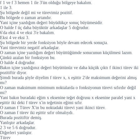
f 1 ve f 3 hemen 1 ile 3'ün olduğu bölgeye bakalım.
1 ile 3.
Şu bölgede değil mi ve türevimiz pozitif.
Bu bölgede o zaman artandır.
Yani içine yazdığım değeri büyüdükçe sonuç büyümesidir.
O halde f üç daha büyüktür arkadaşlar 5 doğrudur.
6'da eksi 4 ve eksi 3'e bakalım.
Eksi 4 ve eksi 3.
Şu bölgede bir yerde fonksiyon böyle devam edecek sonuçta.
Yani türevimiz negatif arkadaşlar.
O zaman içine yazdığım değeri büyüttüğümde sonucunun küçülmesi lazım.
Çünkü azalan bir fonksiyon bu.
O halde 4 doğrudur.
Bakın içine yazdığınız değeri büyüttünüz ve daha küçük çıktı f ikinci türev iki
pozitiftir diyor.
Şimdi burada şöyle diyelim f türev x, x eşittir 2'de maksimum değerini almış
mı?
O zaman maksimum minimum noktalarda o fonksiyonun türevi sıfırdır değil
mi?
Yani bakın buradaki eğim x eksenine teğet doğrusu x eksenine paralel yani x
eşittir iki deki f türev x'in teğetinin eğimi sıfır.
O zaman f Türev X'in bu noktadaki türevi yani ikinci türev.
O zaman f türev iki eşittir sıfır olmalıydı.
Burada pozitiftir demiş.
Yanlıştır arkadaşlar.
2 3 ve 5 6 doğrudur.
Diğerleri yanlıştır.
Türev