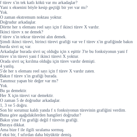
f türev x'in tek katlı kökü var mı arkadaşlar?
Yani x eksenini böyle kesip geçtiği bir yer var mı?
Yok.
O zaman ekstremum noktası yoktur.
Doğrudur arkadaşlar.
Dörtte her x elemanı reel sayı için f ikinci türev X vardır.
Ikinci türev x ne demek?
f türev x'in tekrar türevini alın demek.
Şimdi ikinci türevi, birinci türevi grafiği var ve f türev x'in grafiğinde bakın
burda sivri uç var.
Arkadaşlar burada sivri uç olduğu için x eşittir 3'te bu fonksiyonun yani f
türev x'in türevi yani f ikinci türevi X yoktur.
Orada sivri uç kırılma olduğu için türev vardır demişti.
4 yanlış.
5'de her x elemanı reel sayı için f türev X vardır zaten.
Bakın f türev x'in grafiği burada.
Tanımsız yapan bir değer var mı?
Yok.
Bu şu demektir.
Her X için türevi var demektir.
O zaman 5 de doğrudur arkadaşlar.
1, 3 ve 5 doğru.
Son bir sorumuz kaldı yanda f x fonksiyonun türevinin grafiğini verdim.
Buna göre aşağıdakilerden hangileri doğrudur?
Bakın yine f'in grafiği değil f türevin grafiği.
Buraya dikkat.
Ama bize f ile ilgili sıralama sormuş.
f eksi bir, f sıfırdan daha büyüktür demiş.