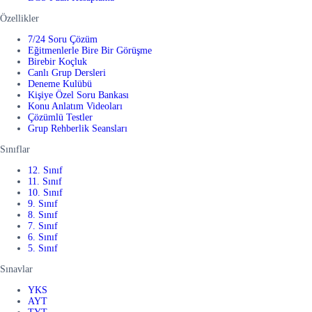
Özellikler
7/24 Soru Çözüm
Eğitmenlerle Bire Bir Görüşme
Birebir Koçluk
Canlı Grup Dersleri
Deneme Kulübü
Kişiye Özel Soru Bankası
Konu Anlatım Videoları
Çözümlü Testler
Grup Rehberlik Seansları
Sınıflar
12. Sınıf
11. Sınıf
10. Sınıf
9. Sınıf
8. Sınıf
7. Sınıf
6. Sınıf
5. Sınıf
Sınavlar
YKS
AYT