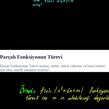
Parçalı Fonksiyonun Türevi
Parçalı Fonksiyonun Türevi konusu, testler, tekrar videoları ve konu özetleri
için tıkla, üstelik tamamen ücretsiz!