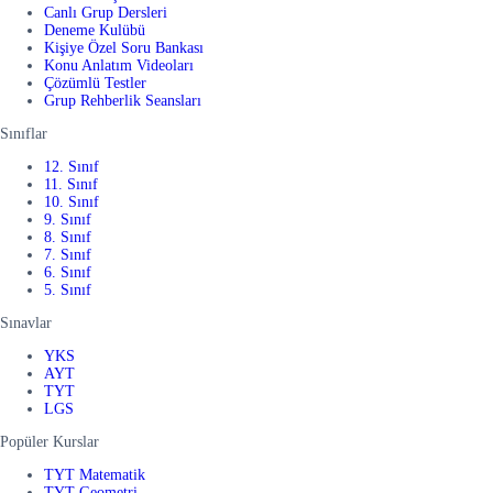
Canlı Grup Dersleri
Deneme Kulübü
Kişiye Özel Soru Bankası
Konu Anlatım Videoları
Çözümlü Testler
Grup Rehberlik Seansları
Sınıflar
12. Sınıf
11. Sınıf
10. Sınıf
9. Sınıf
8. Sınıf
7. Sınıf
6. Sınıf
5. Sınıf
Sınavlar
YKS
AYT
TYT
LGS
Popüler Kurslar
TYT Matematik
TYT Geometri