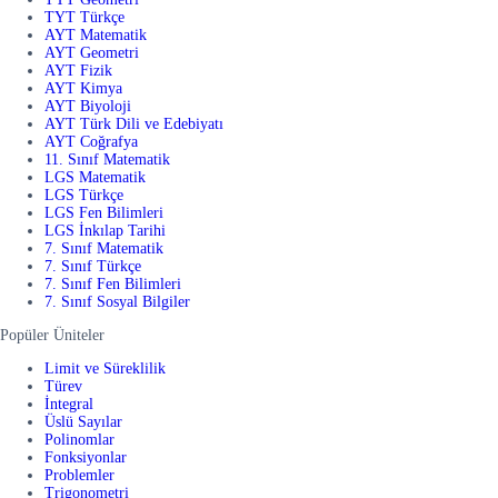
TYT Türkçe
AYT Matematik
AYT Geometri
AYT Fizik
AYT Kimya
AYT Biyoloji
AYT Türk Dili ve Edebiyatı
AYT Coğrafya
11. Sınıf Matematik
LGS Matematik
LGS Türkçe
LGS Fen Bilimleri
LGS İnkılap Tarihi
7. Sınıf Matematik
7. Sınıf Türkçe
7. Sınıf Fen Bilimleri
7. Sınıf Sosyal Bilgiler
Popüler Üniteler
Limit ve Süreklilik
Türev
İntegral
Üslü Sayılar
Polinomlar
Fonksiyonlar
Problemler
Trigonometri