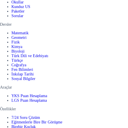
Okullar
Kunduz US
Paketler
Sorular
Dersler
Matematik
Geometri
Fizik
Kimya
Biyoloji
Türk Dili ve Edebiyatı
Türkçe
Coğrafya
Fen Bilimleri
İnkılap Tarihi
Sosyal Bilgiler
Araçlar
YKS Puan Hesaplama
LGS Puan Hesaplama
Özellikler
7/24 Soru Çözüm
Eğitmenlerle Bire Bir Görüşme
Birebir Koçluk