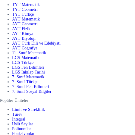
TYT Matematik
TYT Geometri
TYT Türkçe
AYT Matematik
AYT Geometri
AYT Fizik
AYT Kimya
AYT Biyoloji
AYT Türk Dili ve Edebiyatı
AYT Coğrafya
11. Sınıf Matematik
LGS Matematik
LGS Türkçe
LGS Fen Bilimleri
LGS İnkılap Tarihi
7. Sınıf Matematik
7. Sınıf Türkçe
7. Sınıf Fen Bilimleri
7. Sınıf Sosyal Bilgiler
Popüler Üniteler
Limit ve Süreklilik
Türev
İntegral
Üslü Sayılar
Polinomlar
Fonksiyonlar