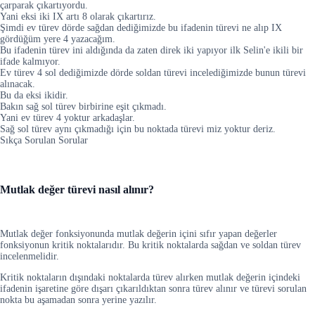
çarparak çıkartıyordu.
Yani eksi iki IX artı 8 olarak çıkartırız.
Şimdi ev türev dörde sağdan dediğimizde bu ifadenin türevi ne alıp IX
gördüğüm yere 4 yazacağım.
Bu ifadenin türev ini aldığında da zaten direk iki yapıyor ilk Selin'e ikili bir
ifade kalmıyor.
Ev türev 4 sol dediğimizde dörde soldan türevi incelediğimizde bunun türevi
alınacak.
Bu da eksi ikidir.
Bakın sağ sol türev birbirine eşit çıkmadı.
Yani ev türev 4 yoktur arkadaşlar.
Sağ sol türev aynı çıkmadığı için bu noktada türevi miz yoktur deriz.
Sıkça Sorulan Sorular
Mutlak değer türevi nasıl alınır?
Mutlak değer fonksiyonunda mutlak değerin içini sıfır yapan değerler
fonksiyonun kritik noktalarıdır. Bu kritik noktalarda sağdan ve soldan türev
incelenmelidir.
Kritik noktaların dışındaki noktalarda türev alırken mutlak değerin içindeki
ifadenin işaretine göre dışarı çıkarıldıktan sonra türev alınır ve türevi sorulan
nokta bu aşamadan sonra yerine yazılır.