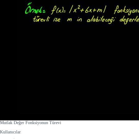
Mutlak Değer Fonksiyonun Türevi
Kullanıcılar