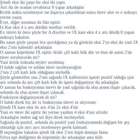
Şimdi eksi iki çarpı bir eksi iki yaptı.
Artı iki de oradan cevabımız 0 yapar arkadaşlar.
Kritik nokta sorulmuyor ise dışarıya çıkardıktan sonra türev alın ve o noktayı
yerine yazın.
Evet, diğer sorumuz da fiks eşittir.
Ix Kar eksi 4 x artı dördün modları verildi.
Ev türevi ki önce şöyle bir A diyelim ve IX kare eksi 4 x artı dördü 0 yapan
noktaya bakalım.
Bu zaten şöyle çarpan lira ayırdığımız ya da görürüz eksi 2'ye eksi iki yani IX
eksi 2'nin kalesidir arkadaşlar.
O zaman köprümüz IX eşittir ikidir çift katlı kök dür ve bize de zaten 2'de
türev soruluyordu mi?
Yani kritik noktada söylev sorulmuş.
O halde sağdan ve soldan türev inceleyeceğim.
2'nin 2 çift katlı kök olduğunu söyledik.
Şöyle gösterelim onu 2'nin sağında IX kalbimizin işareti pozitif olduğu için
artı solunda da artı çift katlı kök de işaret değişmiyor du arkadaşlar.
O zaman bu fonksiyonun türevi de yani sağında da olsa aynen dışarı çıkacak,
solunda da olsa aynen dışarı çıkacak.
Fonksiyon değişmeyecek di mi?
O halde direk biz iki ix fonksiyonu türevi ni alıyorum.
Şimdi IX kare eksi 4x artı 4'ün 2x eksi 4'tür.
Yani ev türev iki eşittir iki yerine yazdım 4 eksi 4'ten sıfırdır.
Arkadaşlar neden sağ sol diye direk inceleyelim.
Sağında da pozitif, solunda da pozitif yani fonksiyonunda değişen bir şey
olmadığı için ayrı ayrı incelemeye gerek kalmadı.
B seçeneğine bakalım şimdi ilk eksi 2'nin küpü demişiz bunu.
Sıfıra eşit dediğimiz de köprümüz iki arkadaşlar ama üslü.