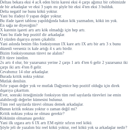
Deltası bekara eksi 4 acÄ eden birin karesi eksi 4 çarpı ağımız bir cebimizde
de bir arkadaşlar ve eksi 3 yaptı mı şöyle bir eksi 4'ten eksi 3 bulduk.
Delta negatif ise bunu kökü yoktur.
Yani bu ifadeyi 0 yapan değer yoktur.
Bu ifade işaret tablosu yapıldığında bakın kök yazmadım, kökü im yok.
En sağa ne diyeceğim?
X karenin işareti artı artı kök olmadığı için hep artı.
Yani bu ifade hep pozitif dir arkadaşlar.
O yüzden dışarıya aynen çıkabilir.
Yani aslında benim fiks fonksiyonun IX kare artı IX artı bir artı 3 x bunu
düzenli verseniz ix kale artığı 4 x artı birdir.
Bizim fonksiyonunun türevi ne alalım?
Eft türev istedim.
2x artı 4 olur, bir yazarsanız yerine 2 çarpı 1 artı 4'ten 6 gelir 2 yazarsanız iki
çarpı iki artı 4'ten 8 gelir.
Cevabımız 14 olur arkadaşlar.
Burada kritik nokta yoktur.
Mutlak denilsin.
Sıfır yapan değer yok ve mutlak Dağyenice hep pozitif olduğu için direk
dışarıya çıkarttım.
Evet, sonraki örneğimizde fonksiyon tüm reel sayılarda türevleri ise emin
alabileceği değerler kümesini bulunuz.
Tüm reel sayılarda türevi olması demek arkadaşlar.
Bunun kritik noktası yoktur o zaman değil mi?
Kritik noktası yoksa ne olması gerekir?
Kökünün olmaması gerekir.
Yani ilk ızgara artı 6 IX artı EM eşittir sıfırın reel kökü.
Şöyle jeli de yazalım biz reel kökü yoktur, reel kökü yok sa arkadaşlar nedir?