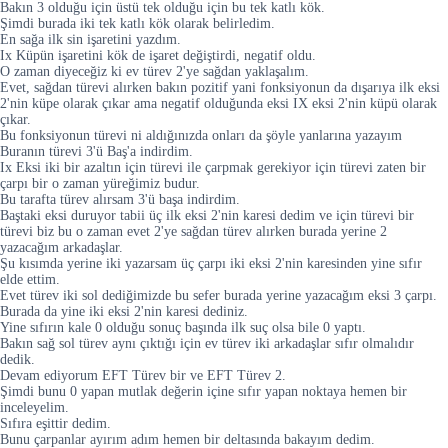
Bakın 3 olduğu için üstü tek olduğu için bu tek katlı kök.
Şimdi burada iki tek katlı kök olarak belirledim.
En sağa ilk sin işaretini yazdım.
Ix Küpün işaretini kök de işaret değiştirdi, negatif oldu.
O zaman diyeceğiz ki ev türev 2'ye sağdan yaklaşalım.
Evet, sağdan türevi alırken bakın pozitif yani fonksiyonun da dışarıya ilk eksi
2'nin küpe olarak çıkar ama negatif olduğunda eksi IX eksi 2'nin küpü olarak
çıkar.
Bu fonksiyonun türevi ni aldığınızda onları da şöyle yanlarına yazayım
Buranın türevi 3'ü Baş'a indirdim.
Ix Eksi iki bir azaltın için türevi ile çarpmak gerekiyor için türevi zaten bir
çarpı bir o zaman yüreğimiz budur.
Bu tarafta türev alırsam 3'ü başa indirdim.
Baştaki eksi duruyor tabii üç ilk eksi 2'nin karesi dedim ve için türevi bir
türevi biz bu o zaman evet 2'ye sağdan türev alırken burada yerine 2
yazacağım arkadaşlar.
Şu kısımda yerine iki yazarsam üç çarpı iki eksi 2'nin karesinden yine sıfır
elde ettim.
Evet türev iki sol dediğimizde bu sefer burada yerine yazacağım eksi 3 çarpı.
Burada da yine iki eksi 2'nin karesi dediniz.
Yine sıfırın kale 0 olduğu sonuç başında ilk suç olsa bile 0 yaptı.
Bakın sağ sol türev aynı çıktığı için ev türev iki arkadaşlar sıfır olmalıdır
dedik.
Devam ediyorum EFT Türev bir ve EFT Türev 2.
Şimdi bunu 0 yapan mutlak değerin içine sıfır yapan noktaya hemen bir
inceleyelim.
Sıfıra eşittir dedim.
Bunu çarpanlar ayırım adım hemen bir deltasında bakayım dedim.