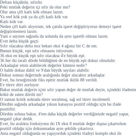
Deltası küçüktür, sıfırdır.
Peki mutlak değerin içi sıfır da olur mu?
Olur ama çift katlı kök olması lazım.
Ya reel kök yok ya da çift katlı kök var.
Katlı kök var.
Neden çift katlı alıyorum, tek çatıda işaret değiştiriyoruz demeyi işaret
değiştirmemesi lazım.
Yani o sayının sağında da solunda da aynı işaretli olması lazım.
Evet delta küçük geçti.
Sıfır olacaksa delta mız bekarı eksi 4 ağınız bir C de em.
Bunun küçük, eşit sıfır olmasını istiyorum.
36 eksi en küçük eşit sıfır olacaksa 4'e büyük eşit.
36 her iki tarafı dörde böldüğünü de en büyük eşit dokuz olmalıdır.
Arkadaşlar emin alabilecek değerler kümesi nedir?
O halde dokuz dahil ve 9'dan büyük sayıları alabilir.
Dokuz sonsuz değerinde aralığında değer alacaktır arkadaşlar.
Evet, bu örneğimizde fiks eşittir mutlak ikilik 88 verildi.
Ev türev dört zorluyor.
Bakın mutlak değerin içini sıfır yapan değer de mutlak deyin, içindeki ifadenin
kökü de zaten dörtlü mi?
O zaman kritik noktada türev sorulmuş, sağ sol türev incelemeli.
Dördün sağında arkadaşlar yıksın katsayısı pozitif olduğu için bu ifade
pozitiftir.
Dördün soluna bakın, 4'ten daha küçük değerler verdiğinizde negatif yapar,
negatif çıkar dedik.
Evet, bu aralıkta fonksiyonu iki IX eksi 8 mutlak değer dışına çıkartırken
pozitif olduğu için dokunmadan aynı şekilde çıkartırız.
Ama negatif olduğunda ne yapıyorduk içindeki ifadeyi komple eksi ile