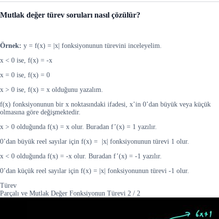
Mutlak değer türev soruları nasıl çözülür?
Örnek:
y = f(x) = |x| fonksiyonunun türevini inceleyelim.
x < 0 ise, f(x) = -x
x = 0 ise, f(x) = 0
x > 0 ise, f(x) = x olduğunu yazalım.
f(x) fonksiyonunun bir x noktasındaki ifadesi, x’in 0’dan büyük veya küçük
olmasına göre değişmektedir.
x > 0 olduğunda f(x) = x olur. Buradan f’(x) = 1 yazılır.
0’dan büyük reel sayılar için f(x) = |x| fonksiyonunun türevi 1 olur.
x < 0 olduğunda f(x) = -x olur. Buradan f’(x) = -1 yazılır.
0’dan küçük reel sayılar için f(x) = |x| fonksiyonunun türevi -1 olur.
Türev
Parçalı ve Mutlak Değer Fonksiyonun Türevi
2
/
2