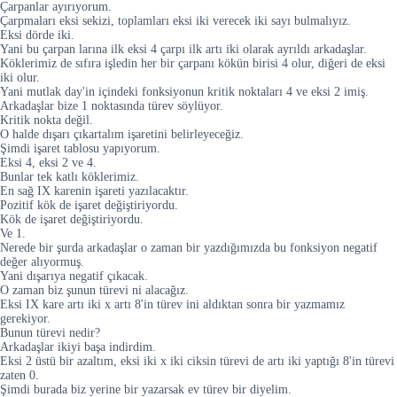
Çarpanlar ayırıyorum.
Çarpmaları eksi sekizi, toplamları eksi iki verecek iki sayı bulmalıyız.
Eksi dörde iki.
Yani bu çarpan larına ilk eksi 4 çarpı ilk artı iki olarak ayrıldı arkadaşlar.
Köklerimiz de sıfıra işledin her bir çarpanı kökün birisi 4 olur, diğeri de eksi
iki olur.
Yani mutlak day'in içindeki fonksiyonun kritik noktaları 4 ve eksi 2 imiş.
Arkadaşlar bize 1 noktasında türev söylüyor.
Kritik nokta değil.
O halde dışarı çıkartalım işaretini belirleyeceğiz.
Şimdi işaret tablosu yapıyorum.
Eksi 4, eksi 2 ve 4.
Bunlar tek katlı köklerimiz.
En sağ IX karenin işareti yazılacaktır.
Pozitif kök de işaret değiştiriyordu.
Kök de işaret değiştiriyordu.
Ve 1.
Nerede bir şurda arkadaşlar o zaman bir yazdığımızda bu fonksiyon negatif
değer alıyormuş.
Yani dışarıya negatif çıkacak.
O zaman biz şunun türevi ni alacağız.
Eksi IX kare artı iki x artı 8'in türev ini aldıktan sonra bir yazmamız
gerekiyor.
Bunun türevi nedir?
Arkadaşlar ikiyi başa indirdim.
Eksi 2 üstü bir azaltım, eksi iki x iki ciksin türevi de artı iki yaptığı 8'in türevi
zaten 0.
Şimdi burada biz yerine bir yazarsak ev türev bir diyelim.