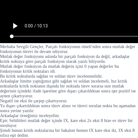
Merhaba Sevgili Gençler, Parçalı fonksiyonun tüneli'nden sonra mutlak değer
fonksiyonun türevi ile devam ediyoruz.
Mutlak değer fonksiyonu aslında bir parçalı fonksiyon da değil, arkadaşlar
kritik noktaya göre parçalı fonksiyon olarak yazılı biliyordu.
Mutlak değer fonksiyon da mutlak değerin içini 0 yapan değerler bu
fonksiyonun kritik noktaları idi.
Bu kritik noktalarda sağdan ve soldan türev incelenmelidir.
Arkadaşlar limitte yaptığımız gibi sağdan ve soldan incelemeli, hız kritik
noktalarda kritik noktanın dışında bir noktada türev sorarsa size mutlak
değerinin içindeki ifade işaretine göre dışarı çıkarıldıktan sonra işte pozitif ise
aynen çıkartıyoruz.
Negatif ise eksi ile çarpıp çıkartıyoruz.
Ya dışarı çıkartıldıktan sonra türev alınır ve türevi sorulan nokta bu aşamadan
sonra yerine yazılır.
Arkadaşlar örneğimiz inceleyelim.
Epic Selülitleri mutlak değer içinde IX, kare eksi 2x eksi 8 bize ev türev bir
soruluyor.
Şimdi bunun kritik noktalarına bir bakalım hemen IX kare eksi iki, IX eksi 8
sıfıra eşit dedim.