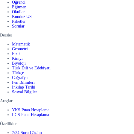
Öğrenci
Eğitmen
Okullar
Kunduz US
Paketler
Sorular
Dersler
Matematik
Geometri
Fizik
Kimya
Biyoloji
Türk Dili ve Edebiyatı
Türkçe
Coğrafya
Fen Bilimleri
İnkılap Tarihi
Sosyal Bilgiler
Araçlar
YKS Puan Hesaplama
LGS Puan Hesaplama
Özellikler
7/24 Soru Çözüm