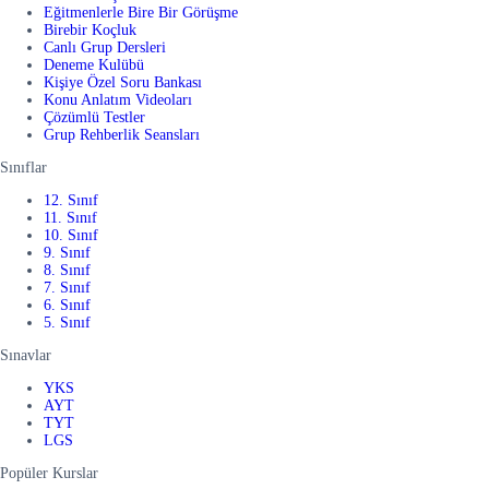
Eğitmenlerle Bire Bir Görüşme
Birebir Koçluk
Canlı Grup Dersleri
Deneme Kulübü
Kişiye Özel Soru Bankası
Konu Anlatım Videoları
Çözümlü Testler
Grup Rehberlik Seansları
Sınıflar
12. Sınıf
11. Sınıf
10. Sınıf
9. Sınıf
8. Sınıf
7. Sınıf
6. Sınıf
5. Sınıf
Sınavlar
YKS
AYT
TYT
LGS
Popüler Kurslar