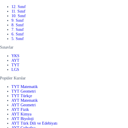
12. Sınıf
11. Sınıf
10. Sınıf
9. Sınıf
8. Sınıf
7. Sınıf
6. Sınıf
5. Sınıf
Sınavlar
YKS
AYT
TYT
LGS
Popüler Kurslar
TYT Matematik
TYT Geometri
TYT Türkçe
AYT Matematik
AYT Geometri
AYT Fizik
AYT Kimya
AYT Biyoloji
AYT Türk Dili ve Edebiyatı
AYT Coğrafya