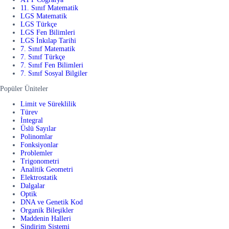
11. Sınıf Matematik
LGS Matematik
LGS Türkçe
LGS Fen Bilimleri
LGS İnkılap Tarihi
7. Sınıf Matematik
7. Sınıf Türkçe
7. Sınıf Fen Bilimleri
7. Sınıf Sosyal Bilgiler
Popüler Üniteler
Limit ve Süreklilik
Türev
İntegral
Üslü Sayılar
Polinomlar
Fonksiyonlar
Problemler
Trigonometri
Analitik Geometri
Elektrostatik
Dalgalar
Optik
DNA ve Genetik Kod
Organik Bileşikler
Maddenin Halleri
Sindirim Sistemi