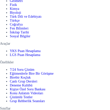
Geometri
Fizik
Kimya
Biyoloji
Türk Dili ve Edebiyatı
Türkçe
Coğrafya
Fen Bilimleri
İnkılap Tarihi
Sosyal Bilgiler
Araçlar
YKS Puan Hesaplama
LGS Puan Hesaplama
Özellikler
7/24 Soru Çözüm
Eğitmenlerle Bire Bir Görüşme
Birebir Koçluk
Canlı Grup Dersleri
Deneme Kulübü
Kişiye Özel Soru Bankası
Konu Anlatım Videoları
Çözümlü Testler
Grup Rehberlik Seansları
Sınıflar