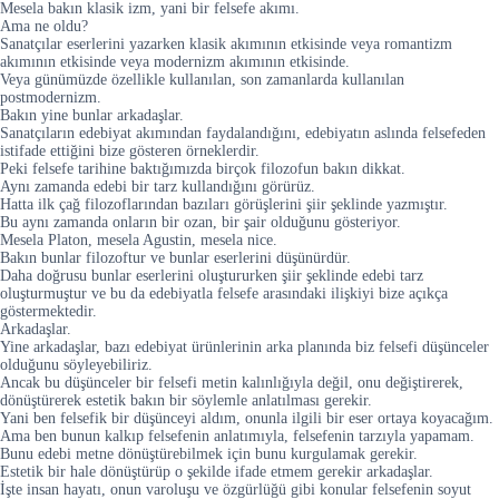
Mesela bakın klasik izm, yani bir felsefe akımı.
Ama ne oldu?
Sanatçılar eserlerini yazarken klasik akımının etkisinde veya romantizm
akımının etkisinde veya modernizm akımının etkisinde.
Veya günümüzde özellikle kullanılan, son zamanlarda kullanılan
postmodernizm.
Bakın yine bunlar arkadaşlar.
Sanatçıların edebiyat akımından faydalandığını, edebiyatın aslında felsefeden
istifade ettiğini bize gösteren örneklerdir.
Peki felsefe tarihine baktığımızda birçok filozofun bakın dikkat.
Aynı zamanda edebi bir tarz kullandığını görürüz.
Hatta ilk çağ filozoflarından bazıları görüşlerini şiir şeklinde yazmıştır.
Bu aynı zamanda onların bir ozan, bir şair olduğunu gösteriyor.
Mesela Platon, mesela Agustin, mesela nice.
Bakın bunlar filozoftur ve bunlar eserlerini düşünürdür.
Daha doğrusu bunlar eserlerini oluştururken şiir şeklinde edebi tarz
oluşturmuştur ve bu da edebiyatla felsefe arasındaki ilişkiyi bize açıkça
göstermektedir.
Arkadaşlar.
Yine arkadaşlar, bazı edebiyat ürünlerinin arka planında biz felsefi düşünceler
olduğunu söyleyebiliriz.
Ancak bu düşünceler bir felsefi metin kalınlığıyla değil, onu değiştirerek,
dönüştürerek estetik bakın bir söylemle anlatılması gerekir.
Yani ben felsefik bir düşünceyi aldım, onunla ilgili bir eser ortaya koyacağım.
Ama ben bunun kalkıp felsefenin anlatımıyla, felsefenin tarzıyla yapamam.
Bunu edebi metne dönüştürebilmek için bunu kurgulamak gerekir.
Estetik bir hale dönüştürüp o şekilde ifade etmem gerekir arkadaşlar.
İşte insan hayatı, onun varoluşu ve özgürlüğü gibi konular felsefenin soyut