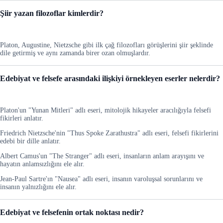
Şiir yazan filozoflar kimlerdir?
Platon, Augustine, Nietzsche gibi ilk çağ filozofları görüşlerini şiir şeklinde
dile getirmiş ve aynı zamanda birer ozan olmuşlardır.
Edebiyat ve felsefe arasındaki ilişkiyi örnekleyen eserler nelerdir?
Platon'un "Yunan Mitleri" adlı eseri, mitolojik hikayeler aracılığıyla felsefi
fikirleri anlatır.
Friedrich Nietzsche'nin "Thus Spoke Zarathustra" adlı eseri, felsefi fikirlerini
edebi bir dille anlatır.
Albert Camus'un "The Stranger" adlı eseri, insanların anlam arayışını ve
hayatın anlamsızlığını ele alır.
Jean-Paul Sartre'ın "Nausea" adlı eseri, insanın varoluşsal sorunlarını ve
insanın yalnızlığını ele alır.
Edebiyat ve felsefenin ortak noktası nedir?