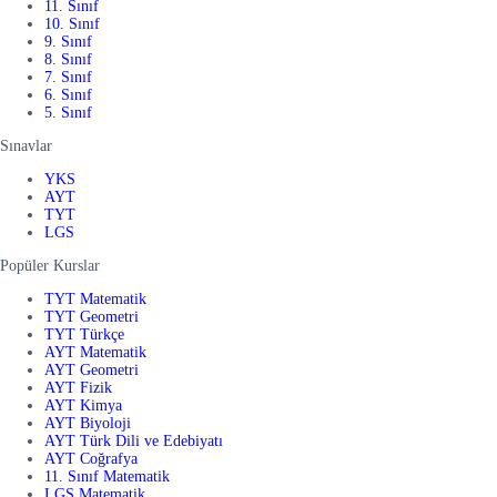
11. Sınıf
10. Sınıf
9. Sınıf
8. Sınıf
7. Sınıf
6. Sınıf
5. Sınıf
Sınavlar
YKS
AYT
TYT
LGS
Popüler Kurslar
TYT Matematik
TYT Geometri
TYT Türkçe
AYT Matematik
AYT Geometri
AYT Fizik
AYT Kimya
AYT Biyoloji
AYT Türk Dili ve Edebiyatı
AYT Coğrafya
11. Sınıf Matematik
LGS Matematik