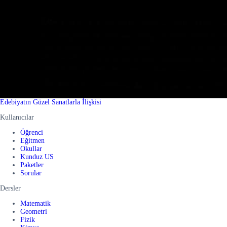
Edebiyatın Güzel Sanatlarla İlişkisi
Kullanıcılar
Öğrenci
Eğitmen
Okullar
Kunduz US
Paketler
Sorular
Dersler
Matematik
Geometri
Fizik