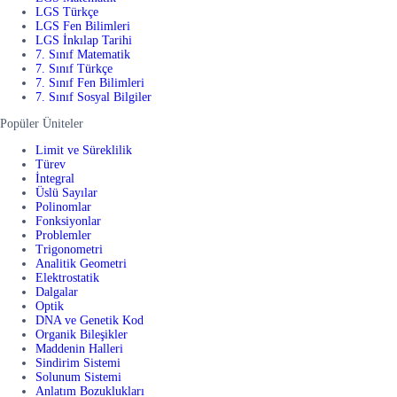
LGS Türkçe
LGS Fen Bilimleri
LGS İnkılap Tarihi
7. Sınıf Matematik
7. Sınıf Türkçe
7. Sınıf Fen Bilimleri
7. Sınıf Sosyal Bilgiler
Popüler Üniteler
Limit ve Süreklilik
Türev
İntegral
Üslü Sayılar
Polinomlar
Fonksiyonlar
Problemler
Trigonometri
Analitik Geometri
Elektrostatik
Dalgalar
Optik
DNA ve Genetik Kod
Organik Bileşikler
Maddenin Halleri
Sindirim Sistemi
Solunum Sistemi
Anlatım Bozuklukları