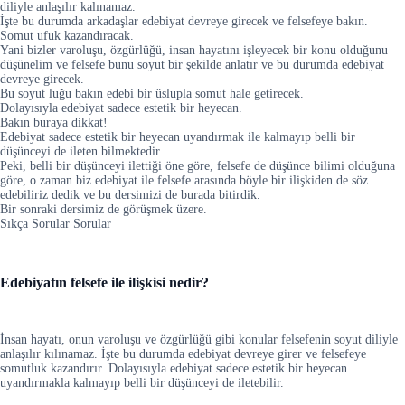
diliyle anlaşılır kalınamaz.
İşte bu durumda arkadaşlar edebiyat devreye girecek ve felsefeye bakın.
Somut ufuk kazandıracak.
Yani bizler varoluşu, özgürlüğü, insan hayatını işleyecek bir konu olduğunu
düşünelim ve felsefe bunu soyut bir şekilde anlatır ve bu durumda edebiyat
devreye girecek.
Bu soyut luğu bakın edebi bir üslupla somut hale getirecek.
Dolayısıyla edebiyat sadece estetik bir heyecan.
Bakın buraya dikkat!
Edebiyat sadece estetik bir heyecan uyandırmak ile kalmayıp belli bir
düşünceyi de ileten bilmektedir.
Peki, belli bir düşünceyi ilettiği öne göre, felsefe de düşünce bilimi olduğuna
göre, o zaman biz edebiyat ile felsefe arasında böyle bir ilişkiden de söz
edebiliriz dedik ve bu dersimizi de burada bitirdik.
Bir sonraki dersimiz de görüşmek üzere.
Sıkça Sorular Sorular
Edebiyatın felsefe ile ilişkisi nedir?
İnsan hayatı, onun varoluşu ve özgürlüğü gibi konular felsefenin soyut diliyle
anlaşılır kılınamaz. İşte bu durumda edebiyat devreye girer ve felsefeye
somutluk kazandırır. Dolayısıyla edebiyat sadece estetik bir heyecan
uyandırmakla kalmayıp belli bir düşünceyi de iletebilir.