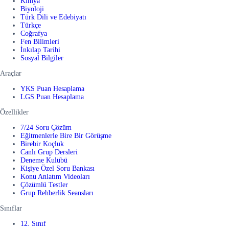
Kimya
Biyoloji
Türk Dili ve Edebiyatı
Türkçe
Coğrafya
Fen Bilimleri
İnkılap Tarihi
Sosyal Bilgiler
Araçlar
YKS Puan Hesaplama
LGS Puan Hesaplama
Özellikler
7/24 Soru Çözüm
Eğitmenlerle Bire Bir Görüşme
Birebir Koçluk
Canlı Grup Dersleri
Deneme Kulübü
Kişiye Özel Soru Bankası
Konu Anlatım Videoları
Çözümlü Testler
Grup Rehberlik Seansları
Sınıflar
12. Sınıf