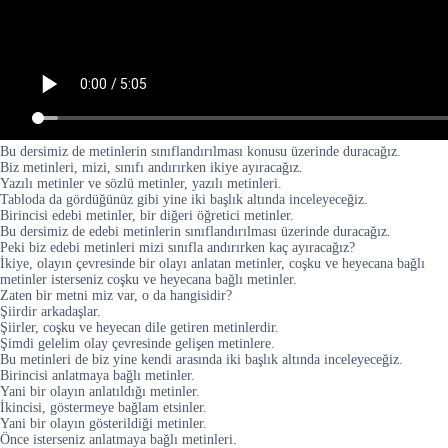
Bu dersimiz de metinlerin sınıflandırılması konusu üzerinde duracağız.
Biz metinleri, mizi, sınıfı andırırken ikiye ayıracağız.
Yazılı metinler ve sözlü metinler, yazılı metinleri.
Tabloda da gördüğünüz gibi yine iki başlık altında inceleyeceğiz.
Birincisi edebi metinler, bir diğeri öğretici metinler.
Bu dersimiz de edebi metinlerin sınıflandırılması üzerinde duracağız.
Peki biz edebi metinleri mizi sınıfla andırırken kaç ayıracağız?
İkiye, olayın çevresinde bir olayı anlatan metinler, coşku ve heyecana bağlı
metinler isterseniz coşku ve heyecana bağlı metinler.
Zaten bir metni miz var, o da hangisidir?
Şiirdir arkadaşlar.
Şiirler, coşku ve heyecan dile getiren metinlerdir.
Şimdi gelelim olay çevresinde gelişen metinlere.
Bu metinleri de biz yine kendi arasında iki başlık altında inceleyeceğiz.
Birincisi anlatmaya bağlı metinler.
Yani bir olayın anlatıldığı metinler.
İkincisi, göstermeye bağlam etsinler.
Yani bir olayın gösterildiği metinler.
Önce isterseniz anlatmaya bağlı metinleri.