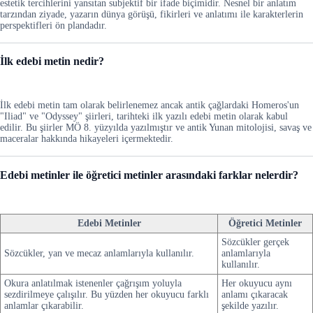
estetik tercihlerini yansıtan subjektif bir ifade biçimidir. Nesnel bir anlatım
tarzından ziyade, yazarın dünya görüşü, fikirleri ve anlatımı ile karakterlerin
perspektifleri ön plandadır.
İlk edebi metin nedir?
İlk edebi metin tam olarak belirlenemez ancak antik çağlardaki Homeros'un
"Iliad" ve "Odyssey" şiirleri, tarihteki ilk yazılı edebi metin olarak kabul
edilir. Bu şiirler MÖ 8. yüzyılda yazılmıştır ve antik Yunan mitolojisi, savaş ve
maceralar hakkında hikayeleri içermektedir.
Edebi metinler ile öğretici metinler arasındaki farklar nelerdir?
Edebi Metinler
Öğretici Metinler
Sözcükler gerçek
Sözcükler, yan ve mecaz anlamlarıyla kullanılır.
anlamlarıyla
kullanılır.
Okura anlatılmak istenenler çağrışım yoluyla
Her okuyucu aynı
sezdirilmeye çalışılır. Bu yüzden her okuyucu farklı
anlamı çıkaracak
anlamlar çıkarabilir.
şekilde yazılır.