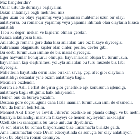
Miz hangileridir?
Onlar üstünde durmaya başlayalım.
Bakın anlatmaya bağlı metinleri miz.
Eğer uzun bir olayı yaşanmış veya yaşanması muhtemel uzun bir olayı
anlatıyorsa, bu romandır yaşanmış veya yaşanma ihtimali olan olayların kısaca
anlatıldı.
Tabii ki değer, mekan ve kişilerin olması gerekir.
Kısaca anlatıyorsa kıssa.
Anlatıldığı romana göre daha kısa anlatılan türe biz hikaye diyeceğiz.
Kahramanı olağanüstü kişiler olan cinler, periler, devler gibi.
Bu edebi türümüzün ismine de biz masal diyeceğiz.
Eğer hayvanlar konuşturur olmuşsa, hayvanlardan oluşan bu türümüzün,
hayvanların kişi eleştirilmesi yoluyla anlatılan bu türü müzede biz fabl
diyeceğiz.
Milletlerin hayatında derin izler bırakan savaş, göç, afet gibi olayların
anlatıldığı destanlar yine bizim anlatmaya bağlı.
Metinleri bizdendir.
Kerem ile Aslı, Ferhat ile Şirin gibi genellikle aşk konusunun işlendiği,
anlatmaya bağlı ettiğimiz halk hikayesidir.
Hemen onu da buraya yazalım.
Destana göre doğruluğuna daha fazla inanılan türümüzün ismi de efsanedir.
Onu da hemen belirtelim.
Mehmet Akif Ersoy ve Tevfik Fikret'in özellikle ön planda olduğu ve bu metni
başarıyla kullandığı manzum hikayeyi de hemen söyleyelim arkadaşlar.
Özellikle iki sanatçımız bu türde ünlüdür diyebiliriz.
Ve son olarak bu roman biliyorsunuz bize Tanzimat'la birlikte geldi.
Ama Tanzimat'tan önce Divan edebiyatında da sonuçta bir olay anlatılıyor.
Peki bu olaylara roman denmiyor.