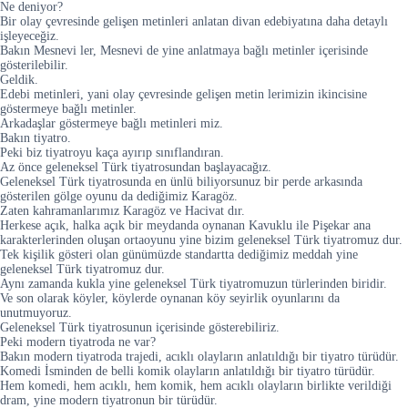
Ne deniyor?
Bir olay çevresinde gelişen metinleri anlatan divan edebiyatına daha detaylı
işleyeceğiz.
Bakın Mesnevi ler, Mesnevi de yine anlatmaya bağlı metinler içerisinde
gösterilebilir.
Geldik.
Edebi metinleri, yani olay çevresinde gelişen metin lerimizin ikincisine
göstermeye bağlı metinler.
Arkadaşlar göstermeye bağlı metinleri miz.
Bakın tiyatro.
Peki biz tiyatroyu kaça ayırıp sınıflandıran.
Az önce geleneksel Türk tiyatrosundan başlayacağız.
Geleneksel Türk tiyatrosunda en ünlü biliyorsunuz bir perde arkasında
gösterilen gölge oyunu da dediğimiz Karagöz.
Zaten kahramanlarımız Karagöz ve Hacivat dır.
Herkese açık, halka açık bir meydanda oynanan Kavuklu ile Pişekar ana
karakterlerinden oluşan ortaoyunu yine bizim geleneksel Türk tiyatromuz dur.
Tek kişilik gösteri olan günümüzde standartta dediğimiz meddah yine
geleneksel Türk tiyatromuz dur.
Aynı zamanda kukla yine geleneksel Türk tiyatromuzun türlerinden biridir.
Ve son olarak köyler, köylerde oynanan köy seyirlik oyunlarını da
unutmuyoruz.
Geleneksel Türk tiyatrosunun içerisinde gösterebiliriz.
Peki modern tiyatroda ne var?
Bakın modern tiyatroda trajedi, acıklı olayların anlatıldığı bir tiyatro türüdür.
Komedi İsminden de belli komik olayların anlatıldığı bir tiyatro türüdür.
Hem komedi, hem acıklı, hem komik, hem acıklı olayların birlikte verildiği
dram, yine modern tiyatronun bir türüdür.