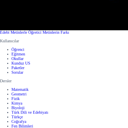
Edebi Metinlerle Öğretici Metinlerin Farkı
Kullanıcılar
Öğrenci
Eğitmen
Okullar
Kunduz US
Paketler
Sorular
Dersler
Matematik
Geometri
Fizik
Kimya
Biyoloji
Türk Dili ve Edebiyatı
Türkçe
Coğrafya
Fen Bilimleri