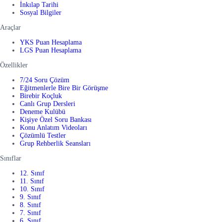
İnkılap Tarihi
Sosyal Bilgiler
Araçlar
YKS Puan Hesaplama
LGS Puan Hesaplama
Özellikler
7/24 Soru Çözüm
Eğitmenlerle Bire Bir Görüşme
Birebir Koçluk
Canlı Grup Dersleri
Deneme Kulübü
Kişiye Özel Soru Bankası
Konu Anlatım Videoları
Çözümlü Testler
Grup Rehberlik Seansları
Sınıflar
12. Sınıf
11. Sınıf
10. Sınıf
9. Sınıf
8. Sınıf
7. Sınıf
6. Sınıf