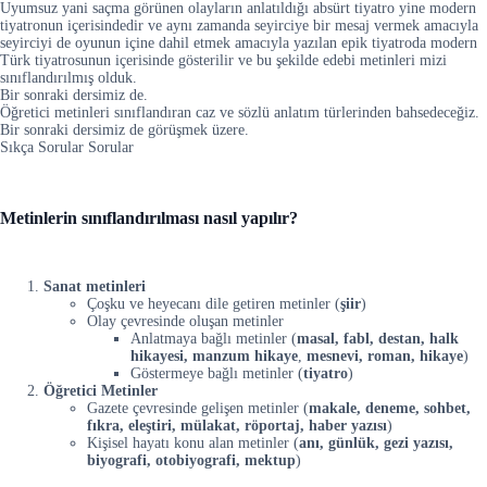
Uyumsuz yani saçma görünen olayların anlatıldığı absürt tiyatro yine modern
tiyatronun içerisindedir ve aynı zamanda seyirciye bir mesaj vermek amacıyla
seyirciyi de oyunun içine dahil etmek amacıyla yazılan epik tiyatroda modern
Türk tiyatrosunun içerisinde gösterilir ve bu şekilde edebi metinleri mizi
sınıflandırılmış olduk.
Bir sonraki dersimiz de.
Öğretici metinleri sınıflandıran caz ve sözlü anlatım türlerinden bahsedeceğiz.
Bir sonraki dersimiz de görüşmek üzere.
Sıkça Sorular Sorular
Metinlerin sınıflandırılması nasıl yapılır?
Sanat metinleri
Çoşku ve heyecanı dile getiren metinler (
şiir
)
Olay çevresinde oluşan metinler
Anlatmaya bağlı metinler (
masal, fabl, destan, halk
hikayesi, manzum hikaye
,
mesnevi, roman, hikaye
)
Göstermeye bağlı metinler (
tiyatro
)
Öğretici Metinler
Gazete çevresinde gelişen metinler (
makale, deneme, sohbet,
fıkra, eleştiri, mülakat, röportaj, haber yazısı
)
Kişisel hayatı konu alan metinler (
anı, günlük, gezi yazısı,
biyografi, otobiyografi, mektup
)