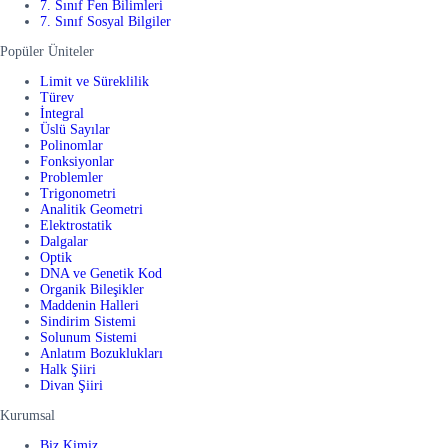
7. Sınıf Fen Bilimleri
7. Sınıf Sosyal Bilgiler
Popüler Üniteler
Limit ve Süreklilik
Türev
İntegral
Üslü Sayılar
Polinomlar
Fonksiyonlar
Problemler
Trigonometri
Analitik Geometri
Elektrostatik
Dalgalar
Optik
DNA ve Genetik Kod
Organik Bileşikler
Maddenin Halleri
Sindirim Sistemi
Solunum Sistemi
Anlatım Bozuklukları
Halk Şiiri
Divan Şiiri
Kurumsal
Biz Kimiz