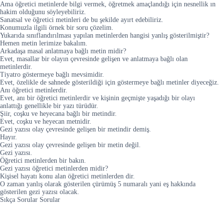
Ama öğretici metinlerde bilgi vermek, öğretmek amaçlandığı için nesnellik ın
hakim olduğunu söyleyebiliriz.
Sanatsal ve öğretici metinleri de bu şekilde ayırt edebiliriz.
Konumuzla ilgili örnek bir soru çözelim.
Yukarıda sınıflandırılması yapılan metinlerden hangisi yanlış gösterilmiştir?
Hemen metin lerimize bakalım.
Arkadaşa masal anlatmaya bağlı metin midir?
Evet, masallar bir olayın çevresinde gelişen ve anlatmaya bağlı olan
metinlerdir.
Tiyatro göstermeye bağlı mevsimidir.
Evet, özelikle de sahnede gösterildiği için göstermeye bağlı metinler diyeceğiz.
Anı öğretici metinlerdir.
Evet, anı bir öğretici metinlerdir ve kişinin geçmişte yaşadığı bir olayı
anlattığı genellikle bir yazı türüdür.
Şiir, coşku ve heyecana bağlı bir metindir.
Evet, coşku ve heyecan metnidir.
Gezi yazısı olay çevresinde gelişen bir metindir demiş.
Hayır.
Gezi yazısı olay çevresinde gelişen bir metin değil.
Gezi yazısı.
Öğretici metinlerden bir bakın.
Gezi yazısı öğretici metinlerden midir?
Kişisel hayatı konu alan öğretici metinlerden dir.
O zaman yanlış olarak gösterilen çürümüş 5 numaralı yani eş hakkında
gösterilen gezi yazısı olacak.
Sıkça Sorular Sorular