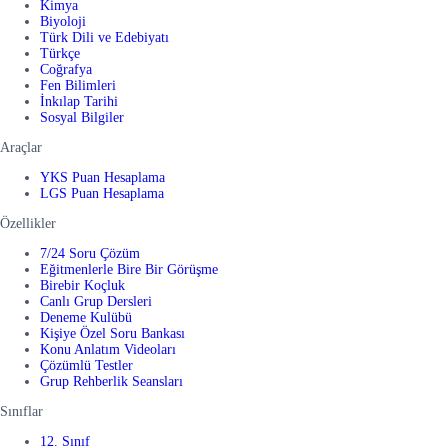
Kimya
Biyoloji
Türk Dili ve Edebiyatı
Türkçe
Coğrafya
Fen Bilimleri
İnkılap Tarihi
Sosyal Bilgiler
Araçlar
YKS Puan Hesaplama
LGS Puan Hesaplama
Özellikler
7/24 Soru Çözüm
Eğitmenlerle Bire Bir Görüşme
Birebir Koçluk
Canlı Grup Dersleri
Deneme Kulübü
Kişiye Özel Soru Bankası
Konu Anlatım Videoları
Çözümlü Testler
Grup Rehberlik Seansları
Sınıflar
12. Sınıf