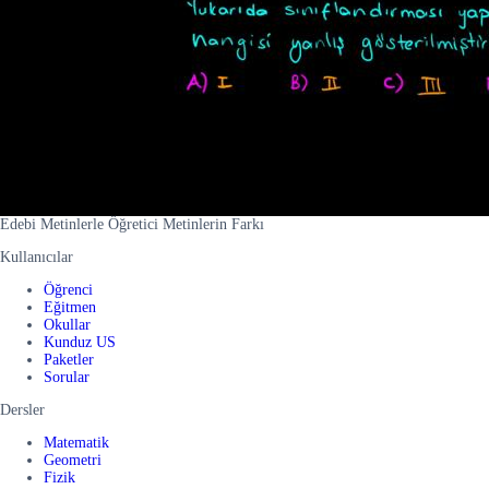
Edebi Metinlerle Öğretici Metinlerin Farkı
Kullanıcılar
Öğrenci
Eğitmen
Okullar
Kunduz US
Paketler
Sorular
Dersler
Matematik
Geometri
Fizik