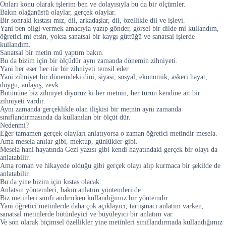
Onları konu olarak işlerim ben ve dolayısıyla bu da bir ölçümler.
Bakın olağanüstü olaylar, gerçek olaylar.
Bir sonraki kıstası mız, dil, arkadaşlar, dil, özellikle dil ve işlevi.
Yani ben bilgi vermek amacıyla yazıp gönder, görsel bir dilde mi kullandım,
öğretici mi etsin, yoksa sanatsal bir kaygı güttüğü ve sanatsal işlerde
kullandım.
Sanatsal bir metin mü yaptım bakın.
Bu da bizim için bir ölçüdür aynı zamanda dönemin zihniyeti.
Yani her eser her tür bir zihniyeti temsil eder.
Yani zihniyet bir dönemdeki dini, siyasi, sosyal, ekonomik, askeri hayat,
duygu, anlayış, zevk.
Bütününe biz zihniyet diyoruz ki her metnin, her türün kendine ait bir
zihniyeti vardır.
Aynı zamanda gerçeklikle olan ilişkisi bir metnin aynı zamanda
sınıflandırmasında da kullanılan bir ölçüt dür.
Nedenmi?
Eğer tamamen gerçek olayları anlatıyorsa o zaman öğretici metindir mesela.
Ama mesela anılar gibi, mektup, günlükler gibi.
Mesela hani hayatında Gezi yazısı gibi kendi hayatındaki gerçek bir olayı da
anlatabilir.
Ama roman ve hikayede olduğu gibi gerçek olayı alıp kurmaca bir şekilde de
anlatabilir.
Bu da yine bizim için kıstas olacak.
Anlatsın yöntemleri, bakın anlatım yöntemleri de.
Biz metinleri sınıfı andırırken kullandığımız bir yöntemdir.
Yani öğretici metinlerde daha çok açıklayıcı, tartışmacı anlatım varken,
sanatsal metinlerde bütünleyici ve büyüleyici bir anlatım var.
Ve son olarak biçimsel özellikler yine metinleri sınıflandırmada kullandığımız