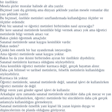
bir özelliktir.
Mesela şiirler mısralar halinde alt alta yazılır.
Biçimsel yani dış görünüş ama düzyazı şeklinde yazılan mesele romanlar düz
yazı şeklinde yazılır.
Bu biçimsel, özelikle metinleri sınıflandırmada kullandığımız ölçütler ve
ölçütler erdemdir.
Peki biz sanatsal ve öğretici metinleri birbirinden nasıl ayıracağız?
Bir kere sanatsal metinlerde kesinlikle bilgi vermek amacı yok ama öğretici
metinlerde bilgi vermek amacı var.
Bakın çünkü öğretmek amaçlıdır.
Sanatsal metinlerde sanat kaygısı kesinlikle vardır.
Bakın neden?
Çünkü ben estetik bir haz uyandırmak isteyeceğim.
Ama öğretici metinlerde sanat kaygısı yoktur.
Bakın bu da yine ikisini birbirinden ayıran bir özelliktir diyebiliriz.
Sanatsal metinlerin kurmaca olduğunu söyleyebiliriz.
Ama kesinlikle öğretici metinler kurmaca değil, gerçek hayattan alınır.
Daha çok bilimsel ve tarihsel metinlerin, felsefik metinlerin kullanıldığını
söyleyebiliriz.
Kurmaca lık yoktur.
Öğretici metinlerde, sanatsal metinlerde değil, sanatsal işlevi de kullanılırken
öğretici metinler de değil.
Bilgi veren yani gönder egesel işlevi de kullanılır.
Arkadaşlar aynı zamanda sanatsal metinlerde sözcükler daha çok mecaz ve yan
anlamıyla kullanılırken, öğretici metinlerde biz sözcüklerin daha çok gerçek
anlamıyla kullanıldığını görmekteyiz.
Sanatsal metinlerde öznellik yani kişisel lik yazan kişinin duygu ve
düşüncelerinin ön planda olduğunu görüyoruz.