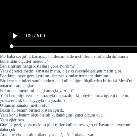
Merhaba sevgili arkadaşlar, bu dersimiz de metinlerin sınıflandırılmasında
kullanılan ölçütler nelerdir?
Ben sinirimi hangi kıstaslara göre ayırdım?
Yani öğretici metin, sanatsal metin, olay çevresinde gelişen metin gibi.
Ben bunu neye göre ayırdım, isterseniz onlar üzerinde duralım.
Bir kere metinleri sınıfa andırırken kullandığım ölçülerden birincisi Messi'nin
amacıdır arkadaşlar.
Bakın ben metni mi hangi amaçla yazdım?
Yani ben bilgi vermek amacıyla mı yazdım ki, böyle olursa öğretici metin,
yoksa estetik bir kaygıyla mı yazdım?
O zaman sanatsal metin olur.
Bakın bu benim birinci kıstası içerik.
Yani konu benim ölçü olarak kullandığım ikinci ölçüm dür.
Yani eğer ben.
Günlük gezi, yassı mektup gibi türler kullandıysa gerçek hayattan alıyorum
daha çok.
Ama mesela masalı kullandıysa olağanüstü olaylar var.