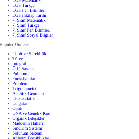
LGS Matematik
LGS Türkçe
LGS Fen Bilimleri
LGS İnkılap Tarihi
7. Sınıf Matematik
7. Sınıf Türkçe
7. Sınıf Fen Bilimleri
7. Sınıf Sosyal Bilgiler
Popüler Üniteler
Limit ve Süreklilik
Türev
İntegral
Üslü Sayılar
Polinomlar
Fonksiyonlar
Problemler
Trigonometri
Analitik Geometri
Elektrostatik
Dalgalar
Optik
DNA ve Genetik Kod
Organik Bileşikler
Maddenin Halleri
Sindirim Sistemi
Solunum Sistemi
Anlatım Bozuklukları