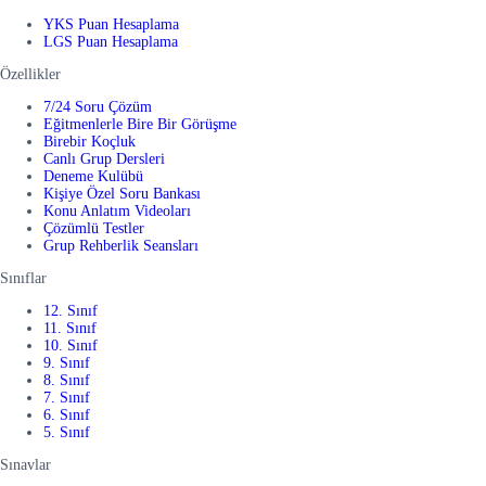
YKS Puan Hesaplama
LGS Puan Hesaplama
Özellikler
7/24 Soru Çözüm
Eğitmenlerle Bire Bir Görüşme
Birebir Koçluk
Canlı Grup Dersleri
Deneme Kulübü
Kişiye Özel Soru Bankası
Konu Anlatım Videoları
Çözümlü Testler
Grup Rehberlik Seansları
Sınıflar
12. Sınıf
11. Sınıf
10. Sınıf
9. Sınıf
8. Sınıf
7. Sınıf
6. Sınıf
5. Sınıf
Sınavlar