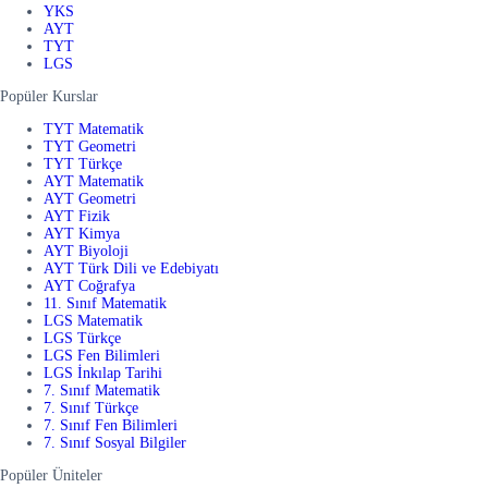
YKS
AYT
TYT
LGS
Popüler Kurslar
TYT Matematik
TYT Geometri
TYT Türkçe
AYT Matematik
AYT Geometri
AYT Fizik
AYT Kimya
AYT Biyoloji
AYT Türk Dili ve Edebiyatı
AYT Coğrafya
11. Sınıf Matematik
LGS Matematik
LGS Türkçe
LGS Fen Bilimleri
LGS İnkılap Tarihi
7. Sınıf Matematik
7. Sınıf Türkçe
7. Sınıf Fen Bilimleri
7. Sınıf Sosyal Bilgiler
Popüler Üniteler