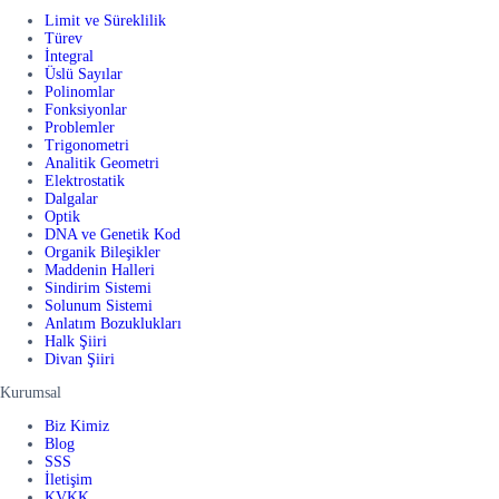
Limit ve Süreklilik
Türev
İntegral
Üslü Sayılar
Polinomlar
Fonksiyonlar
Problemler
Trigonometri
Analitik Geometri
Elektrostatik
Dalgalar
Optik
DNA ve Genetik Kod
Organik Bileşikler
Maddenin Halleri
Sindirim Sistemi
Solunum Sistemi
Anlatım Bozuklukları
Halk Şiiri
Divan Şiiri
Kurumsal
Biz Kimiz
Blog
SSS
İletişim
KVKK