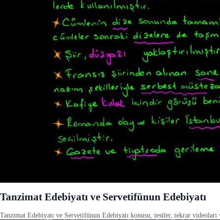
Tanzimat Edebiyatı ve Servetifünun Edebiyatı
Tanzimat Edebiyatı ve Servetifünun Edebiyatı konusu, testler, tekrar videoları v