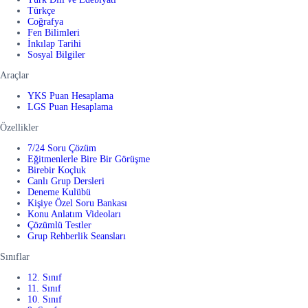
Türkçe
Coğrafya
Fen Bilimleri
İnkılap Tarihi
Sosyal Bilgiler
Araçlar
YKS Puan Hesaplama
LGS Puan Hesaplama
Özellikler
7/24 Soru Çözüm
Eğitmenlerle Bire Bir Görüşme
Birebir Koçluk
Canlı Grup Dersleri
Deneme Kulübü
Kişiye Özel Soru Bankası
Konu Anlatım Videoları
Çözümlü Testler
Grup Rehberlik Seansları
Sınıflar
12. Sınıf
11. Sınıf
10. Sınıf