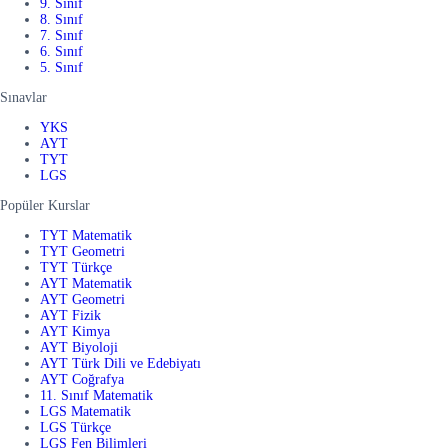
9. Sınıf
8. Sınıf
7. Sınıf
6. Sınıf
5. Sınıf
Sınavlar
YKS
AYT
TYT
LGS
Popüler Kurslar
TYT Matematik
TYT Geometri
TYT Türkçe
AYT Matematik
AYT Geometri
AYT Fizik
AYT Kimya
AYT Biyoloji
AYT Türk Dili ve Edebiyatı
AYT Coğrafya
11. Sınıf Matematik
LGS Matematik
LGS Türkçe
LGS Fen Bilimleri