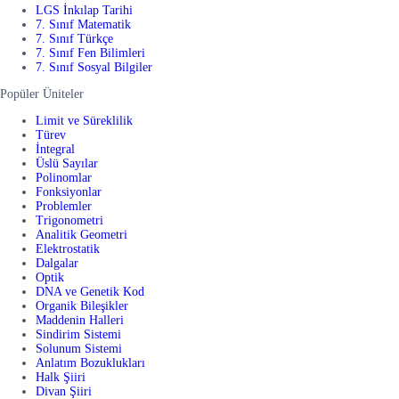
LGS İnkılap Tarihi
7. Sınıf Matematik
7. Sınıf Türkçe
7. Sınıf Fen Bilimleri
7. Sınıf Sosyal Bilgiler
Popüler Üniteler
Limit ve Süreklilik
Türev
İntegral
Üslü Sayılar
Polinomlar
Fonksiyonlar
Problemler
Trigonometri
Analitik Geometri
Elektrostatik
Dalgalar
Optik
DNA ve Genetik Kod
Organik Bileşikler
Maddenin Halleri
Sindirim Sistemi
Solunum Sistemi
Anlatım Bozuklukları
Halk Şiiri
Divan Şiiri