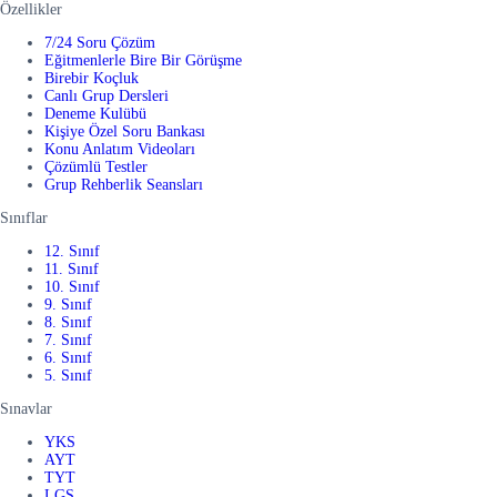
Özellikler
7/24 Soru Çözüm
Eğitmenlerle Bire Bir Görüşme
Birebir Koçluk
Canlı Grup Dersleri
Deneme Kulübü
Kişiye Özel Soru Bankası
Konu Anlatım Videoları
Çözümlü Testler
Grup Rehberlik Seansları
Sınıflar
12. Sınıf
11. Sınıf
10. Sınıf
9. Sınıf
8. Sınıf
7. Sınıf
6. Sınıf
5. Sınıf
Sınavlar
YKS
AYT
TYT
LGS