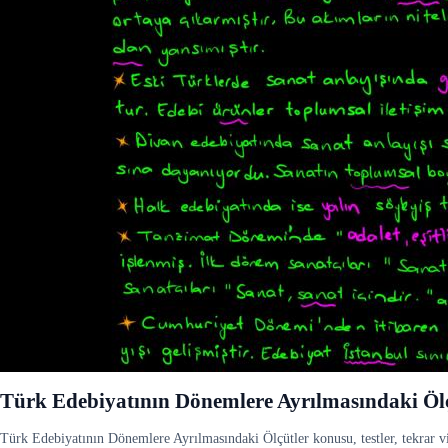
Türk Edebiyatının Dönemlere Ayrılmasındaki Öl
Türk Edebiyatının Dönemlere Ayrılmasındaki Ölçütler konusu, testler, tekrar vid