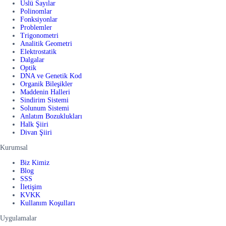
Üslü Sayılar
Polinomlar
Fonksiyonlar
Problemler
Trigonometri
Analitik Geometri
Elektrostatik
Dalgalar
Optik
DNA ve Genetik Kod
Organik Bileşikler
Maddenin Halleri
Sindirim Sistemi
Solunum Sistemi
Anlatım Bozuklukları
Halk Şiiri
Divan Şiiri
Kurumsal
Biz Kimiz
Blog
SSS
İletişim
KVKK
Kullanım Koşulları
Uygulamalar