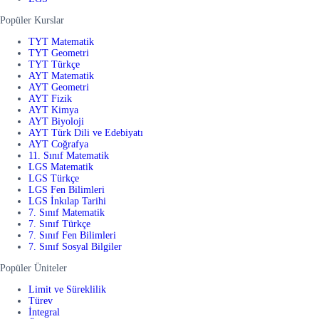
Popüler Kurslar
TYT Matematik
TYT Geometri
TYT Türkçe
AYT Matematik
AYT Geometri
AYT Fizik
AYT Kimya
AYT Biyoloji
AYT Türk Dili ve Edebiyatı
AYT Coğrafya
11. Sınıf Matematik
LGS Matematik
LGS Türkçe
LGS Fen Bilimleri
LGS İnkılap Tarihi
7. Sınıf Matematik
7. Sınıf Türkçe
7. Sınıf Fen Bilimleri
7. Sınıf Sosyal Bilgiler
Popüler Üniteler
Limit ve Süreklilik
Türev
İntegral