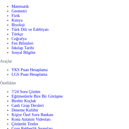
Matematik
Geometri
Fizik
Kimya
Biyoloji
Türk Dili ve Edebiyatı
Türkçe
Coğrafya
Fen Bilimleri
İnkılap Tarihi
Sosyal Bilgiler
Araçlar
YKS Puan Hesaplama
LGS Puan Hesaplama
Özellikler
7/24 Soru Çözüm
Eğitmenlerle Bire Bir Görüşme
Birebir Koçluk
Canlı Grup Dersleri
Deneme Kulübü
Kişiye Özel Soru Bankası
Konu Anlatım Videoları
Çözümlü Testler
Grup Rehberlik Seansları