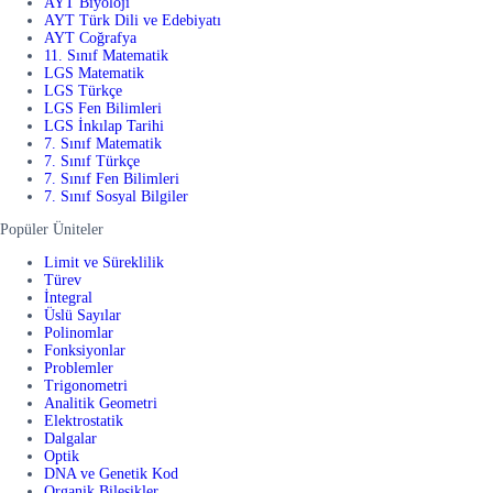
AYT Biyoloji
AYT Türk Dili ve Edebiyatı
AYT Coğrafya
11. Sınıf Matematik
LGS Matematik
LGS Türkçe
LGS Fen Bilimleri
LGS İnkılap Tarihi
7. Sınıf Matematik
7. Sınıf Türkçe
7. Sınıf Fen Bilimleri
7. Sınıf Sosyal Bilgiler
Popüler Üniteler
Limit ve Süreklilik
Türev
İntegral
Üslü Sayılar
Polinomlar
Fonksiyonlar
Problemler
Trigonometri
Analitik Geometri
Elektrostatik
Dalgalar
Optik
DNA ve Genetik Kod
Organik Bileşikler