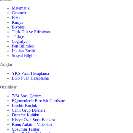
Matematik
Geometri
Fizik
Kimya
Biyoloji
Türk Dili ve Edebiyatı
Türkçe
Coğrafya
Fen Bilimleri
İnkılap Tarihi
Sosyal Bilgiler
Araçlar
YKS Puan Hesaplama
LGS Puan Hesaplama
Özellikler
7/24 Soru Çözüm
Eğitmenlerle Bire Bir Görüşme
Birebir Koçluk
Canlı Grup Dersleri
Deneme Kulübü
Kişiye Özel Soru Bankası
Konu Anlatım Videoları
Çözümlü Testler