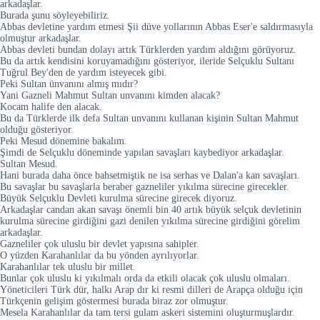
arkadaşlar.
Burada şunu söyleyebiliriz.
Abbas devletine yardım etmesi Şii düve yollarının Abbas Eser'e saldırmasıyla
olmuştur arkadaşlar.
Abbas devleti bundan dolayı artık Türklerden yardım aldığını görüyoruz.
Bu da artık kendisini koruyamadığını gösteriyor, ileride Selçuklu Sultanı
Tuğrul Bey'den de yardım isteyecek gibi.
Peki Sultan ünvanını almış mıdır?
Yani Gazneli Mahmut Sultan unvanını kimden alacak?
Kocam halife den alacak.
Bu da Türklerde ilk defa Sultan unvanını kullanan kişinin Sultan Mahmut
olduğu gösteriyor.
Peki Mesud dönemine bakalım.
Şimdi de Selçuklu döneminde yapılan savaşları kaybediyor arkadaşlar.
Sultan Mesud.
Hani burada daha önce bahsetmiştik ne isa serhas ve Dalan'a kan savaşları.
Bu savaşlar bu savaşlarla beraber gazneliler yıkılma sürecine girecekler.
Büyük Selçuklu Devleti kurulma sürecine girecek diyoruz.
Arkadaşlar candan akan savaşı önemli bin 40 artık büyük selçuk devletinin
kurulma sürecine girdiğini gazi denilen yıkılma sürecine girdiğini görelim
arkadaşlar.
Gazneliler çok uluslu bir devlet yapısına sahipler.
O yüzden Karahanlılar da bu yönden ayrılıyorlar.
Karahanlılar tek uluslu bir millet.
Bunlar çok uluslu ki yıkılmalı orda da etkili olacak çok uluslu olmaları.
Yöneticileri Türk dür, halkı Arap dır ki resmi dilleri de Arapça olduğu için
Türkçenin gelişim göstermesi burada biraz zor olmuştur.
Mesela Karahanlılar da tam tersi gulam askeri sistemini oluşturmuşlardır.