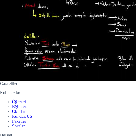
Gazneliler
Kullanıcılar
Öğrenci
Eğitmen
Okullar
Kunduz US
Paketler
Sorular
Dersler