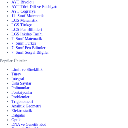
AYT Biyoloji
AYT Türk Dili ve Edebiyatı
AYT Coğrafya
11. Sınıf Matematik
LGS Matematik
LGS Türkçe
LGS Fen Bilimleri
LGS İnkılap Tarihi
7. Sınıf Matematik
7. Sınıf Türkçe
7. Sınıf Fen Bilimleri
7. Sınıf Sosyal Bilgiler
Popüler Üniteler
Limit ve Süreklilik
Türev
İntegral
Üslü Sayılar
Polinomlar
Fonksiyonlar
Problemler
Trigonometri
Analitik Geometri
Elektrostatik
Dalgalar
Optik
DNA ve Genetik Kod