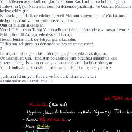
Yani kölemen asker kullanmışlardır ki bunu Karahanlılar da kullanmışlardı.
Firdevsi in Şeyh Name adlı eseri bu dönemde yazılmıştır ve Gazneli Mahmut'a
hediye edilmiştir.
Bu arada şunu da ifade edelim Gazneli Mahmut sarayının en büyük hazinesi
dediği bir adam var, bir bilim insanı var Biruni.
Onu da bilelim arkadaşlar.
Yine UT Hutbenin Tarihi Yemin adlı eseri de bu dönemde yazılmıştır diyoruz.
Peki bilim dili Arapça, edebiyat dili Farsça.
Hocam bunlar Türk devletiydi işte arkadaşlar.
Türkçenin gelişmesi bu dönemde ya başlamıştır diyoruz.
2.
Bu imparatorluk çok uluslu olduğu için çabuk yıkılacak diyoruz.
Üç Gazneliler, Çin, Hindistan bölgesinde yani bugünkü anlamıyla kast
sistemine karşı İslam'ın orada yayılmasına önemli katkılar olmuştur.
Yani Hindistan'da kast sistemini biraz da olsun kırmıştır diyebiliriz.
Türklerin İslamiyet'i Kabulü ve İlk Türk İslam Devletleri
Karahanlılar ve Gazneliler
2
/
2