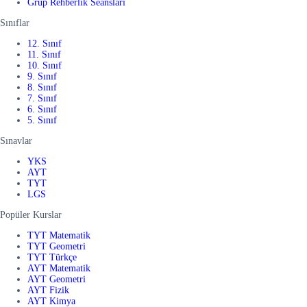
Grup Rehberlik Seansları
Sınıflar
12. Sınıf
11. Sınıf
10. Sınıf
9. Sınıf
8. Sınıf
7. Sınıf
6. Sınıf
5. Sınıf
Sınavlar
YKS
AYT
TYT
LGS
Popüler Kurslar
TYT Matematik
TYT Geometri
TYT Türkçe
AYT Matematik
AYT Geometri
AYT Fizik
AYT Kimya