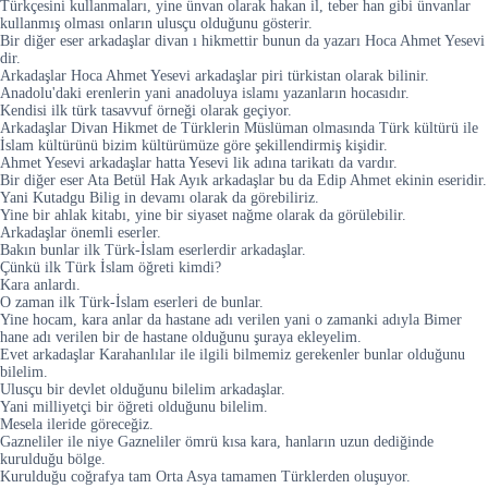
Türkçesini kullanmaları, yine ünvan olarak hakan il, teber han gibi ünvanlar
kullanmış olması onların ulusçu olduğunu gösterir.
Bir diğer eser arkadaşlar divan ı hikmettir bunun da yazarı Hoca Ahmet Yesevi
dir.
Arkadaşlar Hoca Ahmet Yesevi arkadaşlar piri türkistan olarak bilinir.
Anadolu'daki erenlerin yani anadoluya islamı yazanların hocasıdır.
Kendisi ilk türk tasavvuf örneği olarak geçiyor.
Arkadaşlar Divan Hikmet de Türklerin Müslüman olmasında Türk kültürü ile
İslam kültürünü bizim kültürümüze göre şekillendirmiş kişidir.
Ahmet Yesevi arkadaşlar hatta Yesevi lik adına tarikatı da vardır.
Bir diğer eser Ata Betül Hak Ayık arkadaşlar bu da Edip Ahmet ekinin eseridir.
Yani Kutadgu Bilig in devamı olarak da görebiliriz.
Yine bir ahlak kitabı, yine bir siyaset nağme olarak da görülebilir.
Arkadaşlar önemli eserler.
Bakın bunlar ilk Türk-İslam eserlerdir arkadaşlar.
Çünkü ilk Türk İslam öğreti kimdi?
Kara anlardı.
O zaman ilk Türk-İslam eserleri de bunlar.
Yine hocam, kara anlar da hastane adı verilen yani o zamanki adıyla Bimer
hane adı verilen bir de hastane olduğunu şuraya ekleyelim.
Evet arkadaşlar Karahanlılar ile ilgili bilmemiz gerekenler bunlar olduğunu
bilelim.
Ulusçu bir devlet olduğunu bilelim arkadaşlar.
Yani milliyetçi bir öğreti olduğunu bilelim.
Mesela ileride göreceğiz.
Gazneliler ile niye Gazneliler ömrü kısa kara, hanların uzun dediğinde
kurulduğu bölge.
Kurulduğu coğrafya tam Orta Asya tamamen Türklerden oluşuyor.