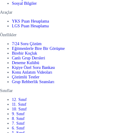
Sosyal Bilgiler
Araçlar
YKS Puan Hesaplama
LGS Puan Hesaplama
Özellikler
7/24 Soru Çözüm
Eğitmenlerle Bire Bir Görüşme
Birebir Koçluk
Canlı Grup Dersleri
Deneme Kulübü
Kişiye Özel Soru Bankası
Konu Anlatım Videoları
Çözümlü Testler
Grup Rehberlik Seansları
Sınıflar
12. Sınıf
11. Sınıf
10. Sınıf
9. Sınıf
8. Sınıf
7. Sınıf
6. Sınıf
5. Sınıf