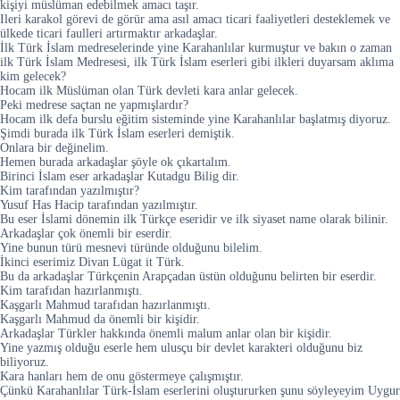
kişiyi müslüman edebilmek amacı taşır.
Ileri karakol görevi de görür ama asıl amacı ticari faaliyetleri desteklemek ve
ülkede ticari faulleri artırmaktır arkadaşlar.
İlk Türk İslam medreselerinde yine Karahanlılar kurmuştur ve bakın o zaman
ilk Türk İslam Medresesi, ilk Türk İslam eserleri gibi ilkleri duyarsam aklıma
kim gelecek?
Hocam ilk Müslüman olan Türk devleti kara anlar gelecek.
Peki medrese saçtan ne yapmışlardır?
Hocam ilk defa burslu eğitim sisteminde yine Karahanlılar başlatmış diyoruz.
Şimdi burada ilk Türk İslam eserleri demiştik.
Onlara bir değinelim.
Hemen burada arkadaşlar şöyle ok çıkartalım.
Birinci İslam eser arkadaşlar Kutadgu Bilig dir.
Kim tarafından yazılmıştır?
Yusuf Has Hacip tarafından yazılmıştır.
Bu eser İslami dönemin ilk Türkçe eseridir ve ilk siyaset name olarak bilinir.
Arkadaşlar çok önemli bir eserdir.
Yine bunun türü mesnevi türünde olduğunu bilelim.
İkinci eserimiz Divan Lügat it Türk.
Bu da arkadaşlar Türkçenin Arapçadan üstün olduğunu belirten bir eserdir.
Kim tarafıdan hazırlanmıştı.
Kaşgarlı Mahmud tarafıdan hazırlanmıştı.
Kaşgarlı Mahmud da önemli bir kişidir.
Arkadaşlar Türkler hakkında önemli malum anlar olan bir kişidir.
Yine yazmış olduğu eserle hem ulusçu bir devlet karakteri olduğunu biz
biliyoruz.
Kara hanları hem de onu göstermeye çalışmıştır.
Çünkü Karahanlılar Türk-İslam eserlerini oluştururken şunu söyleyeyim Uygur