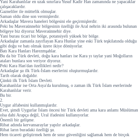
Yani Karahanlılar en uzak sınırlara Yusuf Kadir Han zamanında ne yapacaklar
çalışacaklardır.
Gazneliler ile müttefik olmuşlar.
Saman oldu dine son vermişlerdir.
Arkadaşlar Mavera haneleri bölgesini ele geçirmişlerdir.
Peki bu Maveraünnehir bölgesinin özelliği ile Aral nehrin iki arasında bulunan
bölgeye biz diyoruz Maveraünnehir diye.
Yani burası ticari bir bölge, potansiyeli yüksek bir bölge.
Arkadaşlar zamanla zayıflayan Kara Hunlar yine eski Türk teşkilatında olduğu
gibi doğu ve batı olmak üzere ikiye dönüyorlar.
Batı Kara Hanları Harezmşahlar.
Bu da bir Türk devleti, doğu kara hanları ise Kara yı taylar yani Moğolların
ataları bunlara son veriyor diyoruz.
Peki Kara Han'dan özellikleri nedir?
Arkadaşlar şu ilk Türk-İslam eserlerini oluşturmuşlardır.
Tarih olarak doğaldır.
Çünkü ilk Türk İslam Devleti.
Karahanlılar ise Orta Asya'da kurulmuş, o zaman ilk Türk İslam eserlerinde
Karahanlılar verir.
Bu bir.
2.
Uygur alfabesini kullanmışlardır.
Evet, şimdi Uygurlar İslam öncesi bir Türk devleti ama kara anlamı Müslüman
olsa dahi Arapça değil, Ural ifadesini kullanıyorlar.
Önemli bir gelişme.
Ribat adında kervansaraylar yapılır arkadaşlar.
Ribat ların buradaki özelliği şu.
Hem ticareti geliştirmek hem de sınır güvenliğini sağlamak hem de birçok