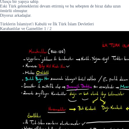
Ulusçu bir yapıya sahip.
Eski Türk geleneklerini devam ettirmiş ve bu sebepten de biraz daha uzun
ömürlü olmuştur.
Diyoruz arkadaşlar.
Türklerin İslamiyet'i Kabulü ve İlk Türk İslam Devletleri
Karahanlılar ve Gazneliler
1
/
2