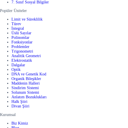
7. Sınıf Sosyal Bilgiler
Popüler Üniteler
Limit ve Süreklilik
Türev
İntegral
Üslü Sayılar
Polinomlar
Fonksiyonlar
Problemler
Trigonometri
Analitik Geometri
Elektrostatik
Dalgalar
Optik
DNA ve Genetik Kod
Organik Bileşikler
Maddenin Halleri
Sindirim Sistemi
Solunum Sistemi
Anlatım Bozuklukları
Halk Şiiri
Divan Şiiri
Kurumsal
Biz Kimiz
Blog