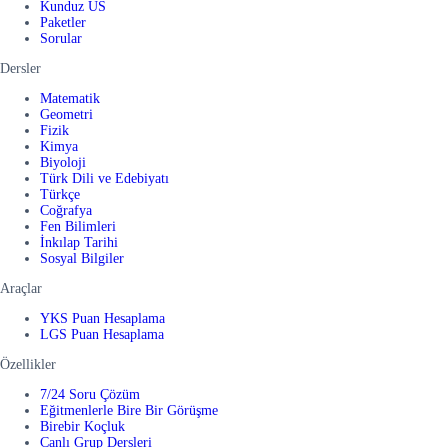
Kunduz US
Paketler
Sorular
Dersler
Matematik
Geometri
Fizik
Kimya
Biyoloji
Türk Dili ve Edebiyatı
Türkçe
Coğrafya
Fen Bilimleri
İnkılap Tarihi
Sosyal Bilgiler
Araçlar
YKS Puan Hesaplama
LGS Puan Hesaplama
Özellikler
7/24 Soru Çözüm
Eğitmenlerle Bire Bir Görüşme
Birebir Koçluk
Canlı Grup Dersleri