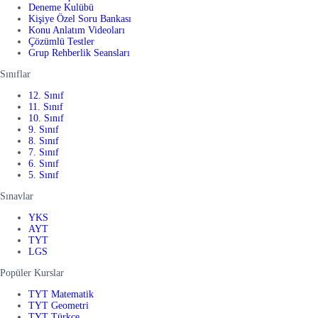
Deneme Kulübü
Kişiye Özel Soru Bankası
Konu Anlatım Videoları
Çözümlü Testler
Grup Rehberlik Seansları
Sınıflar
12. Sınıf
11. Sınıf
10. Sınıf
9. Sınıf
8. Sınıf
7. Sınıf
6. Sınıf
5. Sınıf
Sınavlar
YKS
AYT
TYT
LGS
Popüler Kurslar
TYT Matematik
TYT Geometri
TYT Türkçe