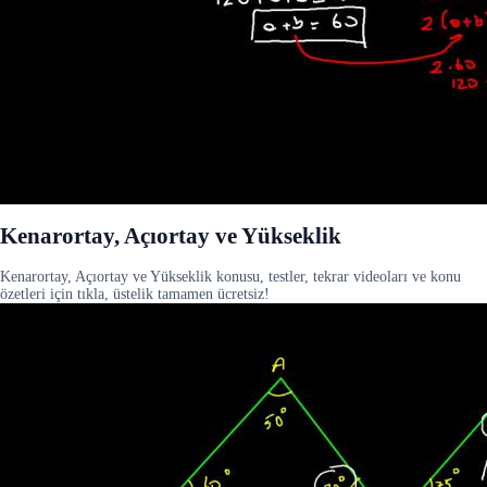
Kenarortay, Açıortay ve Yükseklik
Kenarortay, Açıortay ve Yükseklik konusu, testler, tekrar videoları ve konu
özetleri için tıkla, üstelik tamamen ücretsiz!