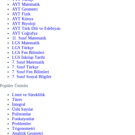
AYT Matematik
AYT Geometri
AYT Fizik
AYT Kimya
AYT Biyoloji
AYT Türk Dili ve Edebiyatı
AYT Coğrafya
11. Sınıf Matematik
LGS Matematik
LGS Türkçe
LGS Fen Bilimleri
LGS İnkılap Tarihi
7. Sınıf Matematik
7. Sınıf Türkçe
7. Sınıf Fen Bilimleri
7. Sınıf Sosyal Bilgiler
Popüler Üniteler
Limit ve Süreklilik
Türev
İntegral
Üslü Sayılar
Polinomlar
Fonksiyonlar
Problemler
Trigonometri
Analitik Geometri