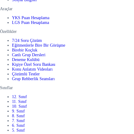
Araçlar
YKS Puan Hesaplama
LGS Puan Hesaplama
Özellikler
7/24 Soru Çözüm
Eğitmenlerle Bire Bir Görüşme
Birebir Koçluk
Canlı Grup Dersleri
Deneme Kulübü
Kişiye Özel Soru Bankası
Konu Anlatım Videoları
Çözümlü Testler
Grup Rehberlik Seansları
Sınıflar
12. Sınıf
11. Sınıf
10. Sınıf
9. Sınıf
8. Sınıf
7. Sınıf
6. Sınıf
5. Sınıf