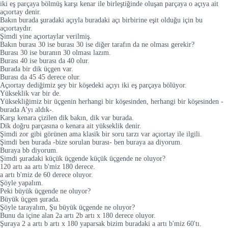
iki eş parçaya bölmüş karşı kenar ile birleştiğinde oluşan parçaya o açıya ait
açıortay denir.
Bakın burada şuradaki açıyla buradaki açı birbirine eşit olduğu için bu
açıortaydır.
Şimdi yine açıortaylar verilmiş.
Bakın burası 30 ise burası 30 ise diğer tarafın da ne olması gerekir?
Burası 30 ise buranın 30 olması lazım.
Burası 40 ise burası da 40 olur.
Burada bir dik üçgen var.
Burası da 45 45 derece olur.
Açıortay dediğimiz şey bir köşedeki açıyı iki eş parçaya bölüyor.
Yükseklik var bir de.
Yüksekliğimiz bir üçgenin herhangi bir köşesinden, herhangi bir köşesinden -
burada A'yı aldık-.
Karşı kenara çizilen dik bakın, dik var burada.
Dik doğru parçasına o kenara ait yükseklik denir.
Şimdi zor gibi görünen ama klasik bir soru tarzı var açıortay ile ilgili.
Şimdi ben burada -bize sorulan burası- ben buraya aa diyorum.
Buraya bb diyorum.
Şimdi şuradaki küçük üçgende küçük üçgende ne oluyor?
120 artı aa artı b'miz 180 derece.
a artı b'miz de 60 derece oluyor.
Şöyle yapalım.
Peki büyük üçgende ne oluyor?
Büyük üçgen şurada.
Şöyle tarayalım, Şu büyük üçgende ne oluyor?
Bunu da içine alan 2a artı 2b artı x 180 derece oluyor.
Şuraya 2 a artı b artı x 180 yaparsak bizim buradaki a artı b'miz 60'tı.