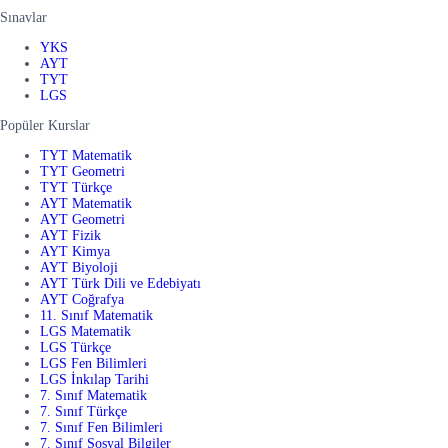
Sınavlar
YKS
AYT
TYT
LGS
Popüler Kurslar
TYT Matematik
TYT Geometri
TYT Türkçe
AYT Matematik
AYT Geometri
AYT Fizik
AYT Kimya
AYT Biyoloji
AYT Türk Dili ve Edebiyatı
AYT Coğrafya
11. Sınıf Matematik
LGS Matematik
LGS Türkçe
LGS Fen Bilimleri
LGS İnkılap Tarihi
7. Sınıf Matematik
7. Sınıf Türkçe
7. Sınıf Fen Bilimleri
7. Sınıf Sosyal Bilgiler