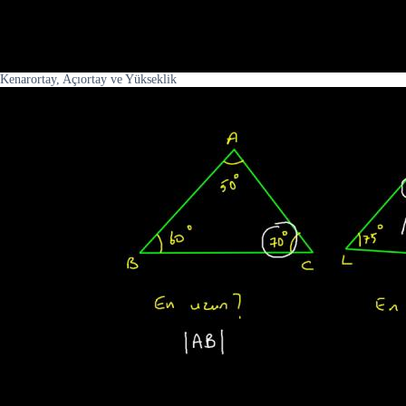
Kenarortay, Açıortay ve Yükseklik