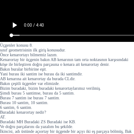
Üçgenler konusu 8.
sınıf geometrisinin ilk giriş konusudur.
Önce kenarortayı bilmemiz lazım.
Kenarortay bir üçgenin bakın AB kenarının tam orta noktasının karşısındaki
köşe ile birleştiren doğru parçasına o kenara ait kenarortay denir.
Bakın buralar birbirine eşit.
Yani burası iki santim ise burası da iki santimdir.
AB kenarına ait kenarortay da burada CLdir.
Bakın çeşitli üçgenler var elimizde.
Bizim buradaki, bizim buradaki kenarortaylarımız verilmiş.
Şimdi burası 5 santimse, burası da 5 santim.
Burası 7 santim ise burası 7 santim.
Burası 10 santim, 10 santim.
6 santim, 6 santim.
Buradaki kenarortay nedir?
AT.
Buradaki MH Buradaki ZS Buradaki ise KB.
Ve doğru parçalarını da yazalım bu şekilde.
İkincisi, adı üstünde açıortay bir üçgende bir açıyı iki eş parçaya bölmüş, Bak