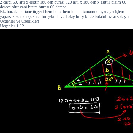
2 çarpı 60, artı x eşittir 180'den burası 120 artı x 180'den x eşittir bizim 60
derece olur yani bizim burası 60 derece.
Biz burada iki tane üçgeni hem bunu hem bunun tamamını ayrı ayrı işlem
yaparsak sonucu çok net bir şekilde ve kolay bir şekilde bulabiliriz arkadaşlar.
Üçgenler ve Özellikleri
Üçgenler
1
/
2