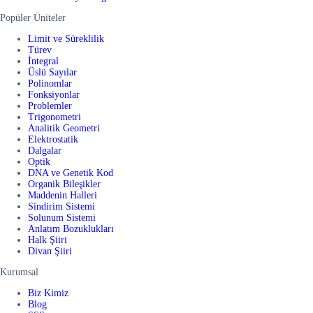
Popüler Üniteler
Limit ve Süreklilik
Türev
İntegral
Üslü Sayılar
Polinomlar
Fonksiyonlar
Problemler
Trigonometri
Analitik Geometri
Elektrostatik
Dalgalar
Optik
DNA ve Genetik Kod
Organik Bileşikler
Maddenin Halleri
Sindirim Sistemi
Solunum Sistemi
Anlatım Bozuklukları
Halk Şiiri
Divan Şiiri
Kurumsal
Biz Kimiz
Blog