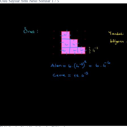
Üslü Sayılar Yeni Nesil Sorular
1
/
5