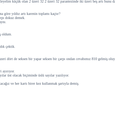
leyelim küçük olan 2 üzeri 32 2 üzeri 32 parantezinde iki üzeri beş artı bunu da 
na göre yıldız artı karenin toplamı kaçtır?
arpı dokuz demek.
aynı.
iş oldum.
dık çektik.
 üzeri dört de seksen bir yapar seksen bir çarpı ondan cevabımız 810 gelmiş oluy
i ayırıyor.
ılar üst olacak biçiminde üslü sayılar yazılıyor.
zacağız ve her kartı birer kez kullanmak şartıyla demiş.