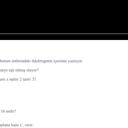
hemen üstlerindeki dikdörtgenin içerisine yazılıyor.
 neye eşit olmuş oluyor?
tı z eşittir 2 üzeri 37.
ı 16 nedir?
plamı bana x', verir.