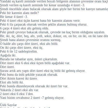
Yandaki eş kareli zeminde verilen boyalı bölgenin alanının çevresine oranı kaçt
Şimdi verilen eş kareli zeminde bir kenar uzunluğu 4 üzeri -3.
Şimdi öncelikle alanı bulacak olursak alanı şöyle her birini bir kareye tamamlay
Peki bir karenin alanı nedir?
Bir kenar 4 üzeri -3.
Peki 4 üzeri eksi üçün karesi bana bir karenin alanını verir.
Peki 6 ila çarpacak olursak verilen şeklin alanını bulmuş oluruz.
6 çarpı 4 üzeri eksi altı gelmiş oldu.
Peki şimdi çevreye bakacak olursak, çevrede ise kaç birim olduğunu sayalım.
Bir, iki, üç, dört, beş, altı, yedi, sekiz, dokuz, on, on bir, on iki, on iki tane dö
Şimdi bana alanın çevresinie oranını sormuş.
O halde altı çarpı dört üzeri, eksi altı bölü.
On iki çarpı dört üzere, eksi üç.
Peki 6 ile 12 sadeleştirelim.
Aşağıda iki.
Burada ise tabanlar aynı, üsleri çıkartalım.
Dört üzeri eksi 6 eksi eksi üçten bölü aşağıdaki var.
Dört üzeri.
Şurası artık artı yaptı dört üzeri eksi üç bölü iki gelmiş oluyor.
Peki bunu da üslü şekilde yazacak olursak.
Dört ikinin karesi iki üzere.
Eksi altı bölü iki.
Peki bunda düzenleyecek olursak iki üzeri bir var.
Yukarda 2 üzeri eksi altı var.
2 üzeri eksi 6 eksi 1'den.
Yani bizim cevabımız 2 üzeri -7 gelmiş oluyor.
Üslü Sayılar