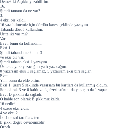
Demek ki A şıkkı yazabilirim.
16.
Şimdi tamam da ne var?
3.
4 eksi bir kaldı.
16 yazabilmemiz için dördün karesi şeklinde yazayım.
Tabanda dördü kullandım.
Üstte iki var mı?
Var.
Evet, bunu da kullandım.
Eksi 1.
Şimdi tabanda ne kaldı, 3.
ve eksi bir var.
Şimdi tabana eksi 1 yazayım.
Üstte de ya 0 yazacağım ya 5 yazacağım.
0 yazarsam eksi 1 sağlamaz, 5 yazarsam eksi biri sağlar.
Evet.
Yani bunu da elde ettim.
Eksi 1, üzeri 5 şeklinde yazarsam bu kartları da kullanmış oldum.
Son olarak 3 ve 0 kaldı ve üç üzeri sıfırım da yapar, o da 1 yapar.
Evet D şıkkını da sağladı.
O halde son olarak E şıkkımız kaldı.
16 nedir?
4 üzere eksi 2'dir.
4 ve eksi 2.
İkisi de sol tarafta zaten.
E şıkkı doğru cevabımızdır.
Örnek.