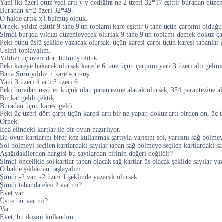
Yani iki üzeri otuz yedi artı y y dediğim ne 2 üzeri 32*17 eşittir buradan düzen
Buradan x=2 üzeri 32*49.
O halde artık x'i bulmuş olduk.
Örnek, yıldız eşittir 9 tane 9'un toplamı kare eşittir 6 tane üçün çarpımı olduğu
Şimdi burada yıldızı düzenleyecek olursak 9 tane 9'un toplamı demek dokuz ç
Peki bunu üslü şekilde yazacak olursak, üçün karesi çarpı üçün karesi tabanlar 
Üsleri toplayalım.
Yıldızı üç üzeri dört bulmuş olduk.
Peki kareye bakacak olursak karede 6 tane üçün çarpımı yani 3 üzeri altı gelm
Bana Soru yıldız + kare sormuş.
Yani 3 üzeri 4 artı 3 üzeri 6.
Peki buradan üssü en küçük olan parantezine alacak olursak, 354 parantezine al
Bir kat geldi çektik.
Buradan üçün karesi geldi.
Peki üç üzeri dört çarpı üçün karesi artı bir ne yapar, dokuz artı birden on, üç
Örnek.
Eda elindeki kartlar ile bir oyun hazırlıyor.
Bu oyun kartlarını birer kez kullanmak şartıyla yarısını sol, yarısını sağ bölmey
Sol bölmeyi seçilen kartlardaki sayılar taban sağ bölmeye seçilen kartlardaki say
Aşağıdakilerden hangisi bu sayılardan birinin değeri değildir?
Şimdi öncelikle sol kartlar taban olacak sağ kartlar üs olacak şekilde sayılar ya
O halde şıklardan başlayalım.
Şimdi -2 var, -2 üzeri 1 şeklinde yazacak olursak.
Şimdi tabanda eksi 2 var mı?
Evet var.
Üstte bir var mı?
Var.
Evet, bu ikisini kullandım.