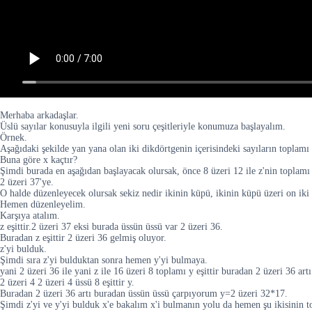
Merhaba arkadaşlar.
Üslü sayılar konusuyla ilgili yeni soru çeşitleriyle konumuza başlayalım.
Örnek.
Aşağıdaki şekilde yan yana olan iki dikdörtgenin içerisindeki sayıların toplamı 
Buna göre x kaçtır?
Şimdi burada en aşağıdan başlayacak olursak, önce 8 üzeri 12 ile z'nin toplamı
2 üzeri 37'ye.
O halde düzenleyecek olursak sekiz nedir ikinin küpü, ikinin küpü üzeri on iki ar
Hemen düzenleyelim.
Karşıya atalım.
z eşittir.2 üzeri 37 eksi burada üssün üssü var 2 üzeri 36.
Buradan z eşittir 2 üzeri 36 gelmiş oluyor.
z'yi bulduk.
Şimdi sıra z'yi bulduktan sonra hemen y'yi bulmaya.
yani 2 üzeri 36 ile yani z ile 16 üzeri 8 toplamı y eşittir buradan 2 üzeri 36 art
2 üzeri 4 2 üzeri 4 üssü 8 eşittir y.
Buradan 2 üzeri 36 artı buradan üssün üssü çarpıyorum y=2 üzeri 32*17.
Şimdi z'yi ve y'yi bulduk x'e bakalım x'i bulmanın yolu da hemen şu ikisinin to