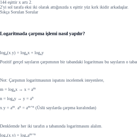
144 eşittir x artı 2.
2'yi sol tarafa eksi iki olarak attığınızda x eşittir yüz kırk ikidir arkadaşlar.
Sıkça Sorulan Sorular
Logaritmada çarpma işlemi nasıl yapılır?
log
(x.y) = log
x + log
y
a
a
a
Pozitif gerçel sayıların çarpımının bir tabandaki logaritması bu sayıların o taba
Not: Çarpımın logaritmasının ispatını incelemek isteyenlere,
m
m = log
x → x = a
a
n
n = log
y → y = a
a
m
n
m+n
x.y = a
. a
= a
(Üslü sayılarda çarpma kuralından)
Denklemde her iki tarafın a tabanında logaritmasını alalım.
m+n
log
(x.y) = log
a
a
a