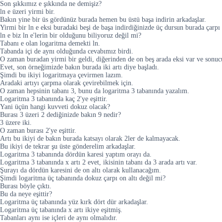
Son şıkkımız e şıkkında ne demişiz?
ln e üzeri yirmi bir.
Bakın yine bir üs gördünüz burada hemen bu üstü başa indirin arkadaşlar.
Yirmi bir ln e eksi buradaki beşi de başa indirdiğinizde üç dursun burada çarpı
ln e biz ln e'lerin bir olduğunu biliyoruz değil mi?
Tabanı e olan logaritma demekti ln.
Tabanda içi de aynı olduğunda cevabımız birdi.
O zaman buradan yirmi bir geldi, diğerinden de on beş arada eksi var ve sonucu
Evet, son örneğimizde bakın burada iki artı diye başladı.
Şimdi bu ikiyi logaritmaya çevirmen lazım.
Aradaki artıyı çarpma olarak çevirebilmek için.
O zaman hepsinin tabanı 3, bunu da logaritma 3 tabanında yazalım.
Logaritma 3 tabanında kaç 2'ye eşittir.
Yani üçün hangi kuvveti dokuz olacak?
Burası 3 üzeri 2 dediğinizde bakın 9 nedir?
3 üzere iki.
O zaman burası 2'ye eşittir.
Artı bu ikiyi de bakın burada katsayı olarak 2ler de kalmayacak.
Bu ikiyi de tekrar şu üste gönderelim arkadaşlar.
Logaritma 3 tabanında dördün karesi yaptım orayı da.
Logaritma 3 tabanında x artı 2 evet, ikisinin tabanı da 3 arada artı var.
Şurayı da dördün karesini de on altı olarak kullanacağım.
Şimdi logaritma üç tabanında dokuz çarpı on altı değil mi?
Burası böyle çıktı.
Bu da neye eşittir?
Logaritma üç tabanında yüz kırk dört dür arkadaşlar.
Logaritma üç tabanında x artı ikiye eşitmiş.
Tabanları aynı ise içleri de aynı olmalıdır.