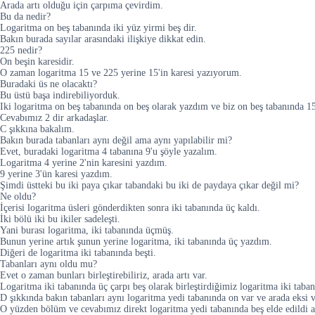
Arada artı olduğu için çarpıma çevirdim.
Bu da nedir?
Logaritma on beş tabanında iki yüz yirmi beş dir.
Bakın burada sayılar arasındaki ilişkiye dikkat edin.
225 nedir?
On beşin karesidir.
O zaman logaritma 15 ve 225 yerine 15'in karesi yazıyorum.
Buradaki üs ne olacaktı?
Bu üstü başa indirebiliyorduk.
Iki logaritma on beş tabanında on beş olarak yazdım ve biz on beş tabanında 15
Cevabımız 2 dir arkadaşlar.
C şıkkına bakalım.
Bakın burada tabanları aynı değil ama aynı yapılabilir mi?
Evet, buradaki logaritma 4 tabanına 9'u şöyle yazalım.
Logaritma 4 yerine 2'nin karesini yazdım.
9 yerine 3'ün karesi yazdım.
Şimdi üstteki bu iki paya çıkar tabandaki bu iki de paydaya çıkar değil mi?
Ne oldu?
İçerisi logaritma üsleri gönderdikten sonra iki tabanında üç kaldı.
İki bölü iki bu ikiler sadeleşti.
Yani burası logaritma, iki tabanında üçmüş.
Bunun yerine artık şunun yerine logaritma, iki tabanında üç yazdım.
Diğeri de logaritma iki tabanında beşti.
Tabanları aynı oldu mu?
Evet o zaman bunları birleştirebiliriz, arada artı var.
Logaritma iki tabanında üç çarpı beş olarak birleştirdiğimiz logaritma iki tab
D şıkkında bakın tabanları aynı logaritma yedi tabanında on var ve arada eksi v
O yüzden bölüm ve cevabımız direkt logaritma yedi tabanında beş elde edildi a