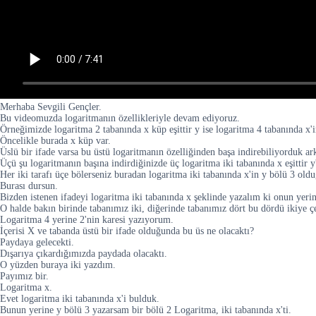
Merhaba Sevgili Gençler.
Bu videomuzda logaritmanın özellikleriyle devam ediyoruz.
Örneğimizde logaritma 2 tabanında x küp eşittir y ise logaritma 4 tabanında x'
Öncelikle burada x küp var.
Üslü bir ifade varsa bu üstü logaritmanın özelliğinden başa indirebiliyorduk ar
Üçü şu logaritmanın başına indirdiğinizde üç logaritma iki tabanında x eşittir y'
Her iki tarafı üçe bölerseniz buradan logaritma iki tabanında x'in y bölü 3 ol
Burası dursun.
Bizden istenen ifadeyi logaritma iki tabanında x şeklinde yazalım ki onun yeri
O halde bakın birinde tabanımız iki, diğerinde tabanımız dört bu dördü ikiye 
Logaritma 4 yerine 2'nin karesi yazıyorum.
İçerisi X ve tabanda üstü bir ifade olduğunda bu üs ne olacaktı?
Paydaya gelecekti.
Dışarıya çıkardığımızda paydada olacaktı.
O yüzden buraya iki yazdım.
Payımız bir.
Logaritma x.
Evet logaritma iki tabanında x'i bulduk.
Bunun yerine y bölü 3 yazarsam bir bölü 2 Logaritma, iki tabanında x'ti.