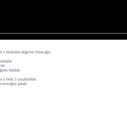
in y türünden değerini bulacağız.
kadaşlar.
dir.
duğunu bulduk.
ne y bölü 3 yazabilelim.
çevireceğim şimdi.