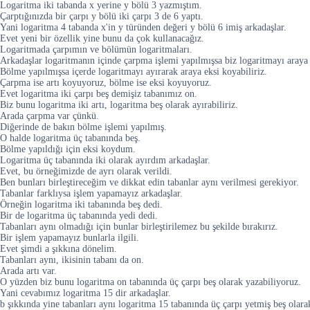
Logaritma iki tabanda x yerine y bölü 3 yazmıştım.
Çarptığınızda bir çarpı y bölü iki çarpı 3 de 6 yaptı.
Yani logaritma 4 tabanda x'in y türünden değeri y bölü 6 imiş arkadaşlar.
Evet yeni bir özellik yine bunu da çok kullanacağız.
Logaritmada çarpımın ve bölümün logaritmaları.
Arkadaşlar logaritmanın içinde çarpma işlemi yapılmışsa biz logaritmayı araya a
Bölme yapılmışsa içerde logaritmayı ayırarak araya eksi koyabiliriz.
Çarpma ise artı koyuyoruz, bölme ise eksi koyuyoruz.
Evet logaritma iki çarpı beş demişiz tabanımız on.
Biz bunu logaritma iki artı, logaritma beş olarak ayırabiliriz.
Arada çarpma var çünkü.
Diğerinde de bakın bölme işlemi yapılmış.
O halde logaritma üç tabanında beş.
Bölme yapıldığı için eksi koydum.
Logaritma üç tabanında iki olarak ayırdım arkadaşlar.
Evet, bu örneğimizde de ayrı olarak verildi.
Ben bunları birleştireceğim ve dikkat edin tabanlar aynı verilmesi gerekiyor.
Tabanlar farklıysa işlem yapamayız arkadaşlar.
Örneğin logaritma iki tabanında beş dedi.
Bir de logaritma üç tabanında yedi dedi.
Tabanları aynı olmadığı için bunlar birleştirilemez bu şekilde bırakırız.
Bir işlem yapamayız bunlarla ilgili.
Evet şimdi a şıkkına dönelim.
Tabanları aynı, ikisinin tabanı da on.
Arada artı var.
O yüzden biz bunu logaritma on tabanında üç çarpı beş olarak yazabiliyoruz.
Yani cevabımız logaritma 15 dir arkadaşlar.
b şıkkında yine tabanları aynı logaritma 15 tabanında üç çarpı yetmiş beş olarak