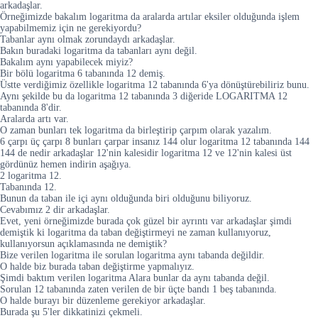
arkadaşlar.
Örneğimizde bakalım logaritma da aralarda artılar eksiler olduğunda işlem
yapabilmemiz için ne gerekiyordu?
Tabanlar aynı olmak zorundaydı arkadaşlar.
Bakın buradaki logaritma da tabanları aynı değil.
Bakalım aynı yapabilecek miyiz?
Bir bölü logaritma 6 tabanında 12 demiş.
Üstte verdiğimiz özellikle logaritma 12 tabanında 6'ya dönüştürebiliriz bunu.
Aynı şekilde bu da logaritma 12 tabanında 3 diğeride LOGARITMA 12
tabanında 8'dir.
Aralarda artı var.
O zaman bunları tek logaritma da birleştirip çarpım olarak yazalım.
6 çarpı üç çarpı 8 bunları çarpar insanız 144 olur logaritma 12 tabanında 144
144 de nedir arkadaşlar 12'nin kalesidir logaritma 12 ve 12'nin kalesi üst
gördünüz hemen indirin aşağıya.
2 logaritma 12.
Tabanında 12.
Bunun da taban ile içi aynı olduğunda biri olduğunu biliyoruz.
Cevabımız 2 dir arkadaşlar.
Evet, yeni örneğimizde burada çok güzel bir ayrıntı var arkadaşlar şimdi
demiştik ki logaritma da taban değiştirmeyi ne zaman kullanıyoruz,
kullanıyorsun açıklamasında ne demiştik?
Bize verilen logaritma ile sorulan logaritma aynı tabanda değildir.
O halde biz burada taban değiştirme yapmalıyız.
Şimdi baktım verilen logaritma Alara bunlar da aynı tabanda değil.
Sorulan 12 tabanında zaten verilen de bir üçte bandı 1 beş tabanında.
O halde burayı bir düzenleme gerekiyor arkadaşlar.
Burada şu 5'ler dikkatinizi çekmeli.