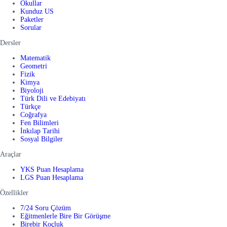
Okullar
Kunduz US
Paketler
Sorular
Dersler
Matematik
Geometri
Fizik
Kimya
Biyoloji
Türk Dili ve Edebiyatı
Türkçe
Coğrafya
Fen Bilimleri
İnkılap Tarihi
Sosyal Bilgiler
Araçlar
YKS Puan Hesaplama
LGS Puan Hesaplama
Özellikler
7/24 Soru Çözüm
Eğitmenlerle Bire Bir Görüşme
Birebir Koçluk