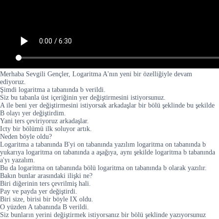
Merhaba Sevgili Gençler, Logaritma A'nın yeni bir özelliğiyle devam
ediyoruz.
Şimdi logaritma a tabanında b verildi.
Siz bu tabanla üst içeriğinin yer değiştirmesini istiyorsunuz.
A ile beni yer değiştirmesini istiyorsak arkadaşlar bir bölü şeklinde bu şekilde
B olayı yer değiştirdim.
Yani ters çeviriyoruz arkadaşlar.
Icty bir bölümü ilk soluyor artık.
Neden böyle oldu?
Logaritma a tabanında B'yi on tabanında yazılım logaritma on tabanında b
yukarıya logaritma on tabanında a aşağıya, aynı şekilde logaritma b tabanında
a'yı yazalım.
Bu da logaritma on tabanında bölü logaritma on tabanında b olarak yazılır.
Bakın bunlar arasındaki ilişki ne?
Biri diğerinin ters çevrilmiş hali.
Pay ve payda yer değiştirdi.
Biri size, birisi bir böyle IX oldu.
O yüzden A tabanında B verildi.
Siz bunların yerini değiştirmek istiyorsanız bir bölü şeklinde yazıyorsunuz