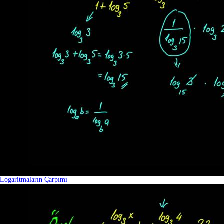
Logaritmaların Çarpımı