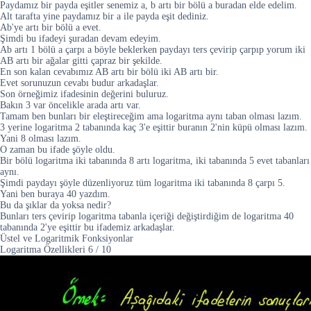
Paydamız bir payda eşitler senemiz a, b artı bir bölü a buradan elde edelim.
Alt tarafta yine paydamız bir a ile payda eşit dediniz.
Ab'ye artı bir bölü a evet.
Şimdi bu ifadeyi şuradan devam edeyim.
Ab artı 1 bölü a çarpı a böyle beklerken paydayı ters çevirip çarpıp yorum iki
AB artı bir ağalar gitti çapraz bir şekilde.
En son kalan cevabımız AB artı bir bölü iki AB artı bir.
Evet sorunuzun cevabı budur arkadaşlar.
Son örneğimiz ifadesinin değerini buluruz.
Bakın 3 var öncelikle arada artı var.
Tamam ben bunları bir eleştireceğim ama logaritma aynı taban olması lazım.
3 yerine logaritma 2 tabanında kaç 3'e eşittir buranın 2'nin küpü olması lazım.
Yani 8 olması lazım.
O zaman bu ifade şöyle oldu.
Bir bölü logaritma iki tabanında 8 artı logaritma, iki tabanında 5 evet tabanları
aynı.
Şimdi paydayı şöyle düzenliyoruz tüm logaritma iki tabanında 8 çarpı 5.
Yani ben buraya 40 yazdım.
Bu da şıklar da yoksa nedir?
Bunları ters çevirip logaritma tabanla içeriği değiştirdiğim de logaritma 40
tabanında 2'ye eşittir bu ifademiz arkadaşlar.
Üstel ve Logaritmik Fonksiyonlar
Logaritma Özellikleri
6
/
10