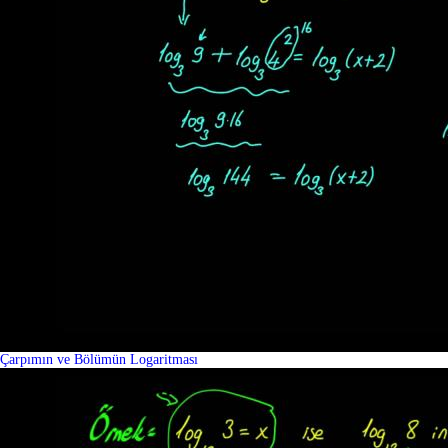
Çarpımın ve Bölümün Logaritması