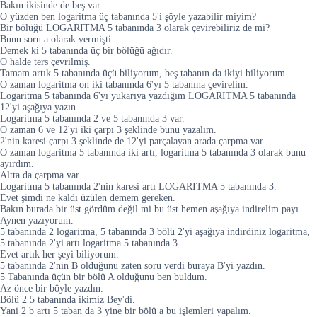
Bakın ikisinde de beş var.
O yüzden ben logaritma üç tabanında 5'i şöyle yazabilir miyim?
Bir bölüğü LOGARITMA 5 tabanında 3 olarak çevirebiliriz de mi?
Bunu soru a olarak vermişti.
Demek ki 5 tabanında üç bir bölüğü ağıdır.
O halde ters çevrilmiş.
Tamam artık 5 tabanında üçü biliyorum, beş tabanın da ikiyi biliyorum.
O zaman logaritma on iki tabanında 6'yı 5 tabanına çevirelim.
Logaritma 5 tabanında 6'yı yukarıya yazdığım LOGARITMA 5 tabanında
12'yi aşağıya yazın.
Logaritma 5 tabanında 2 ve 5 tabanında 3 var.
O zaman 6 ve 12'yi iki çarpı 3 şeklinde bunu yazalım.
2'nin karesi çarpı 3 şeklinde de 12'yi parçalayan arada çarpma var.
O zaman logaritma 5 tabanında iki artı, logaritma 5 tabanında 3 olarak bunu
ayırdım.
Altta da çarpma var.
Logaritma 5 tabanında 2'nin karesi artı LOGARITMA 5 tabanında 3.
Evet şimdi ne kaldı üzülen demem gereken.
Bakın burada bir üst gördüm değil mi bu üst hemen aşağıya indirelim payı.
Aynen yazıyorum.
5 tabanında 2 logaritma, 5 tabanında 3 bölü 2'yi aşağıya indirdiniz logaritma,
5 tabanında 2'yi artı logaritma 5 tabanında 3.
Evet artık her şeyi biliyorum.
5 tabanında 2'nin B olduğunu zaten soru verdi buraya B'yi yazdın.
5 Tabanında üçün bir bölü A olduğunu ben buldum.
Az önce bir böyle yazdın.
Bölü 2 5 tabanında ikimiz Bey'di.
Yani 2 b artı 5 taban da 3 yine bir bölü a bu işlemleri yapalım.