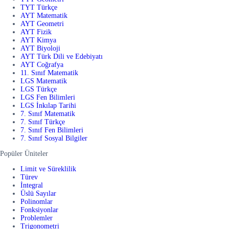
TYT Türkçe
AYT Matematik
AYT Geometri
AYT Fizik
AYT Kimya
AYT Biyoloji
AYT Türk Dili ve Edebiyatı
AYT Coğrafya
11. Sınıf Matematik
LGS Matematik
LGS Türkçe
LGS Fen Bilimleri
LGS İnkılap Tarihi
7. Sınıf Matematik
7. Sınıf Türkçe
7. Sınıf Fen Bilimleri
7. Sınıf Sosyal Bilgiler
Popüler Üniteler
Limit ve Süreklilik
Türev
İntegral
Üslü Sayılar
Polinomlar
Fonksiyonlar
Problemler
Trigonometri