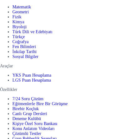
Matematik
Geometri
Fizik
Kimya
Biyoloji
Türk Dili ve Edebiyatı
Türkçe
Coğrafya
Fen Bilimleri
İnkılap Tarihi
Sosyal Bilgiler
Araçlar
YKS Puan Hesaplama
LGS Puan Hesaplama
Özellikler
7/24 Soru Çözüm
Eğitmenlerle Bire Bir Görüşme
Birebir Koçluk
Canlı Grup Dersleri
Deneme Kulübü
Kişiye Özel Soru Bankası
Konu Anlatım Videoları
Çözümlü Testler
Grup Rehberlik Seansları