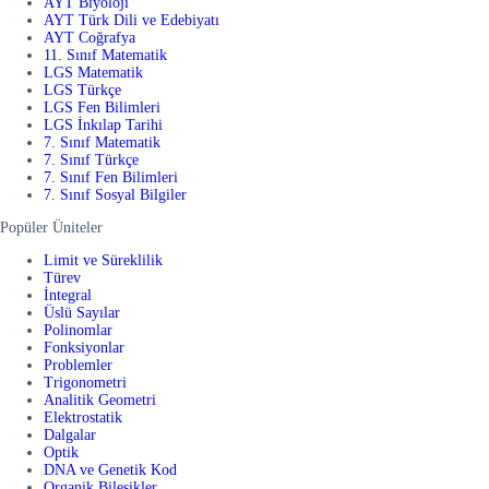
AYT Biyoloji
AYT Türk Dili ve Edebiyatı
AYT Coğrafya
11. Sınıf Matematik
LGS Matematik
LGS Türkçe
LGS Fen Bilimleri
LGS İnkılap Tarihi
7. Sınıf Matematik
7. Sınıf Türkçe
7. Sınıf Fen Bilimleri
7. Sınıf Sosyal Bilgiler
Popüler Üniteler
Limit ve Süreklilik
Türev
İntegral
Üslü Sayılar
Polinomlar
Fonksiyonlar
Problemler
Trigonometri
Analitik Geometri
Elektrostatik
Dalgalar
Optik
DNA ve Genetik Kod
Organik Bileşikler