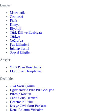
Dersler
Matematik
Geometri
Fizik
Kimya
Biyoloji
Türk Dili ve Edebiyatı
Türkçe
Coğrafya
Fen Bilimleri
İnkılap Tarihi
Sosyal Bilgiler
Araçlar
YKS Puan Hesaplama
LGS Puan Hesaplama
Özellikler
7/24 Soru Çözüm
Eğitmenlerle Bire Bir Görüşme
Birebir Koçluk
Canlı Grup Dersleri
Deneme Kulübü
Kişiye Özel Soru Bankası
Konu Anlatım Videoları