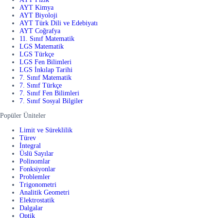
AYT Kimya
AYT Biyoloji
AYT Türk Dili ve Edebiyatı
AYT Coğrafya
11. Sınıf Matematik
LGS Matematik
LGS Türkçe
LGS Fen Bilimleri
LGS İnkılap Tarihi
7. Sınıf Matematik
7. Sınıf Türkçe
7. Sınıf Fen Bilimleri
7. Sınıf Sosyal Bilgiler
Popüler Üniteler
Limit ve Süreklilik
Türev
İntegral
Üslü Sayılar
Polinomlar
Fonksiyonlar
Problemler
Trigonometri
Analitik Geometri
Elektrostatik
Dalgalar
Optik