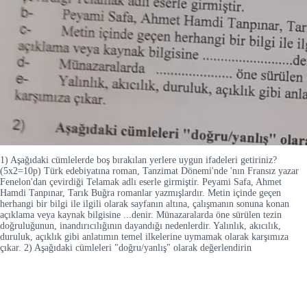
1) Aşağıdaki cümlelerde boş bırakılan yerlere uygun ifadeleri getiriniz?
(5x2=10p) Türk edebiyatına roman, Tanzimat Dönemi'nde 'nın Fransız yazar
Fenelon'dan çevirdiği Telamak adlı eserle girmiştir. Peyami Safa, Ahmet
Hamdi Tanpınar, Tarık Buğra romanlar yazmışlardır. Metin içinde geçen
herhangi bir bilgi ile ilgili olarak sayfanın altına, çalışmanın sonuna konan
açıklama veya kaynak bilgisine ...denir. Münazaralarda öne sürülen tezin
doğruluğunun, inandırıcılığının dayandığı nedenlerdir. Yalınlık, akıcılık,
duruluk, açıklık gibi anlatımın temel ilkelerine uymamak olarak karşımıza
çıkar. 2) Aşağıdaki cümleleri "doğru/yanlış" olarak değerlendirin