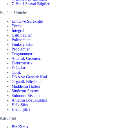
7. Sınıf Sosyal Bilgiler
Popüler Üniteler
Limit ve Süreklilik
Türev
İntegral
Üslü Sayılar
Polinomlar
Fonksiyonlar
Problemler
Trigonometri
Analitik Geometri
Elektrostatik
Dalgalar
Optik
DNA ve Genetik Kod
Organik Bileşikler
Maddenin Halleri
Sindirim Sistemi
Solunum Sistemi
Anlatım Bozuklukları
Halk Şiiri
Divan Şiiri
Kurumsal
Biz Kimiz