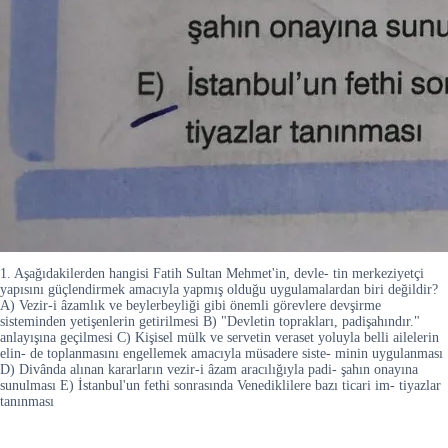
1. Aşağıdakilerden hangisi Fatih Sultan Mehmet'in, devle- tin merkeziyetçi
yapısını güçlendirmek amacıyla yapmış olduğu uygulamalardan biri değildir?
A) Vezir-i âzamlık ve beylerbeyliği gibi önemli görevlere devşirme
sisteminden yetişenlerin getirilmesi B) "Devletin toprakları, padişahındır."
anlayışına geçilmesi C) Kişisel mülk ve servetin veraset yoluyla belli ailelerin
elin- de toplanmasını engellemek amacıyla müsadere siste- minin uygulanması
D) Divânda alınan kararların vezir-i âzam aracılığıyla padi- şahın onayına
sunulması E) İstanbul'un fethi sonrasında Venediklilere bazı ticari im- tiyazlar
tanınması