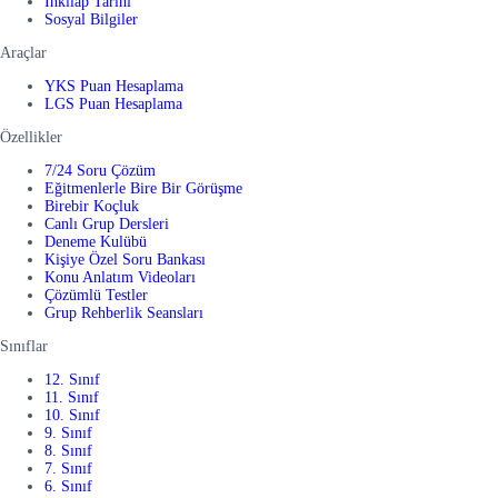
İnkılap Tarihi
Sosyal Bilgiler
Araçlar
YKS Puan Hesaplama
LGS Puan Hesaplama
Özellikler
7/24 Soru Çözüm
Eğitmenlerle Bire Bir Görüşme
Birebir Koçluk
Canlı Grup Dersleri
Deneme Kulübü
Kişiye Özel Soru Bankası
Konu Anlatım Videoları
Çözümlü Testler
Grup Rehberlik Seansları
Sınıflar
12. Sınıf
11. Sınıf
10. Sınıf
9. Sınıf
8. Sınıf
7. Sınıf
6. Sınıf