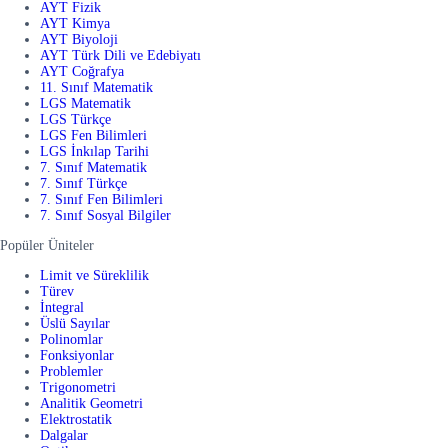
AYT Fizik
AYT Kimya
AYT Biyoloji
AYT Türk Dili ve Edebiyatı
AYT Coğrafya
11. Sınıf Matematik
LGS Matematik
LGS Türkçe
LGS Fen Bilimleri
LGS İnkılap Tarihi
7. Sınıf Matematik
7. Sınıf Türkçe
7. Sınıf Fen Bilimleri
7. Sınıf Sosyal Bilgiler
Popüler Üniteler
Limit ve Süreklilik
Türev
İntegral
Üslü Sayılar
Polinomlar
Fonksiyonlar
Problemler
Trigonometri
Analitik Geometri
Elektrostatik
Dalgalar