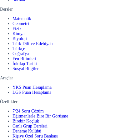
Dersler
Matematik
Geometri
Fizik
Kimya
Biyoloji
Türk Dili ve Edebiyatı
Türkçe
Coğrafya
Fen Bilimleri
İnkılap Tarihi
Sosyal Bilgiler
Araçlar
YKS Puan Hesaplama
LGS Puan Hesaplama
Özellikler
7/24 Soru Çözüm
Eğitmenlerle Bire Bir Görüşme
Birebir Koçluk
Canlı Grup Dersleri
Deneme Kulübü
Kişiye Özel Soru Bankası