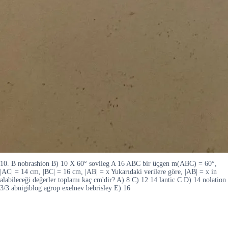
10. B nobrashion B) 10 X 60° sovileg A 16 ABC bir üçgen m(ABC) = 60°,
|AC| = 14 cm, |BC| = 16 cm, |AB| = x Yukarıdaki verilere göre, |AB| = x in
alabileceği değerler toplamı kaç cm'dir? A) 8 C) 12 14 lantic C D) 14 nolation
3/3 abnigiblog agrop exelnev bebrisley E) 16