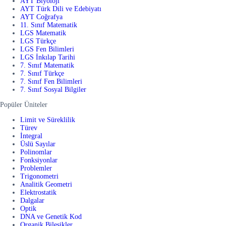
AYT Biyoloji
AYT Türk Dili ve Edebiyatı
AYT Coğrafya
11. Sınıf Matematik
LGS Matematik
LGS Türkçe
LGS Fen Bilimleri
LGS İnkılap Tarihi
7. Sınıf Matematik
7. Sınıf Türkçe
7. Sınıf Fen Bilimleri
7. Sınıf Sosyal Bilgiler
Popüler Üniteler
Limit ve Süreklilik
Türev
İntegral
Üslü Sayılar
Polinomlar
Fonksiyonlar
Problemler
Trigonometri
Analitik Geometri
Elektrostatik
Dalgalar
Optik
DNA ve Genetik Kod
Organik Bileşikler