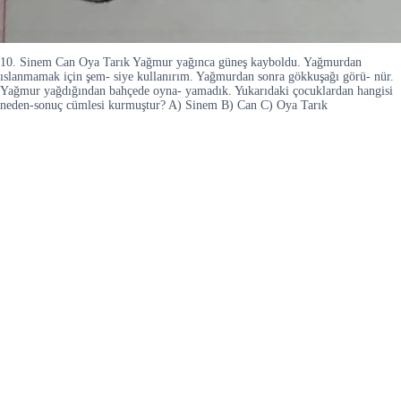
10. Sinem Can Oya Tarık Yağmur yağınca güneş kayboldu. Yağmurdan
ıslanmamak için şem- siye kullanırım. Yağmurdan sonra gökkuşağı görü- nür.
Yağmur yağdığından bahçede oyna- yamadık. Yukarıdaki çocuklardan hangisi
neden-sonuç cümlesi kurmuştur? A) Sinem B) Can C) Oya Tarık