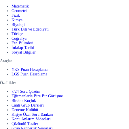
Matematik
Geometri
Fizik
Kimya
Biyoloji
Türk Dili ve Edebiyatı
Türkçe
Coğrafya
Fen Bilimleri
İnkılap Tarihi
Sosyal Bilgiler
Araçlar
YKS Puan Hesaplama
LGS Puan Hesaplama
Özellikler
7/24 Soru Çözüm
Eğitmenlerle Bire Bir Görüşme
Birebir Koçluk
Canlı Grup Dersleri
Deneme Kulübü
Kişiye Özel Soru Bankası
Konu Anlatım Videoları
Çözümlü Testler
Grup Rehberlik Seansları