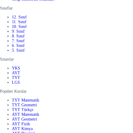
Sınıflar
12. Sınıf
11. Sınıf
10. Sınıf
9. Sınıf
8. Sınıf
7. Sınıf
6. Sınıf
5. Sınıf
Sınavlar
YKS
AYT
TYT
LGS
Popüler Kurslar
TYT Matematik
TYT Geometri
TYT Türkçe
AYT Matematik
AYT Geometri
AYT Fizik
AYT Kimya