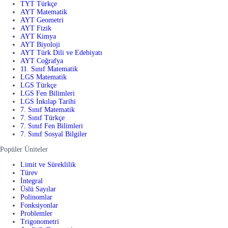
TYT Türkçe
AYT Matematik
AYT Geometri
AYT Fizik
AYT Kimya
AYT Biyoloji
AYT Türk Dili ve Edebiyatı
AYT Coğrafya
11. Sınıf Matematik
LGS Matematik
LGS Türkçe
LGS Fen Bilimleri
LGS İnkılap Tarihi
7. Sınıf Matematik
7. Sınıf Türkçe
7. Sınıf Fen Bilimleri
7. Sınıf Sosyal Bilgiler
Popüler Üniteler
Limit ve Süreklilik
Türev
İntegral
Üslü Sayılar
Polinomlar
Fonksiyonlar
Problemler
Trigonometri