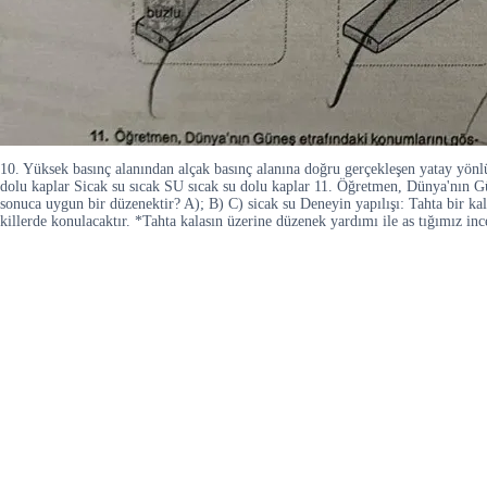
10. Yüksek basınç alanından alçak basınç alanına doğru gerçekleşen yatay yönl
dolu kaplar Sicak su sıcak SU sıcak su dolu kaplar 11. Öğretmen, Dünya'nın
sonuca uygun bir düzenektir? A); B) C) sicak su Deneyin yapılışı: Tahta bir kala
killerde konulacaktır. *Tahta kalasın üzerine düzenek yardımı ile as tığımız i