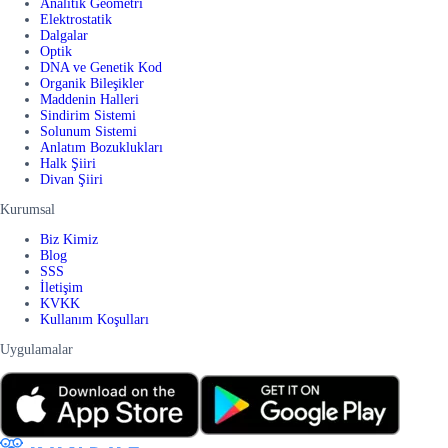
Analitik Geometri
Elektrostatik
Dalgalar
Optik
DNA ve Genetik Kod
Organik Bileşikler
Maddenin Halleri
Sindirim Sistemi
Solunum Sistemi
Anlatım Bozuklukları
Halk Şiiri
Divan Şiiri
Kurumsal
Biz Kimiz
Blog
SSS
İletişim
KVKK
Kullanım Koşulları
Uygulamalar