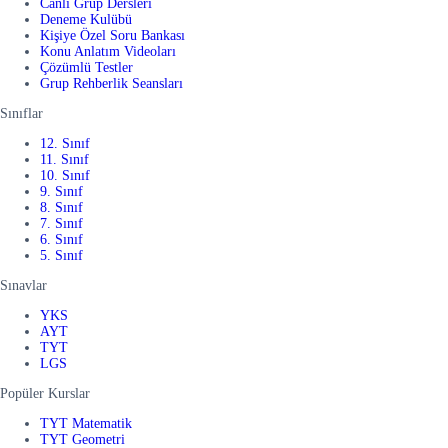
Canlı Grup Dersleri
Deneme Kulübü
Kişiye Özel Soru Bankası
Konu Anlatım Videoları
Çözümlü Testler
Grup Rehberlik Seansları
Sınıflar
12. Sınıf
11. Sınıf
10. Sınıf
9. Sınıf
8. Sınıf
7. Sınıf
6. Sınıf
5. Sınıf
Sınavlar
YKS
AYT
TYT
LGS
Popüler Kurslar
TYT Matematik
TYT Geometri