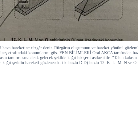
ü hava hareketine rüzgâr denir. Rüzgârın oluşumunu ve hareket yönünü gözlemlem
 Güneş etrafındaki konumlarını gös- FEN BİLİMLERİ Oral AKCA tarafından hazı
sın tam ortasına denk gelecek şekilde kağıt bir şerit asılacaktir. *Tahta kalasın
nce kağıt şeridin hareketi gözlenecek- tir. buzlu D D) buzlu 12. K. L. M. N ve