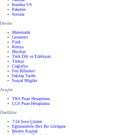
Kunduz US
Paketler
Sorular
Dersler
Matematik
Geometri
Fizik
Kimya
Biyoloji
Türk Dili ve Edebiyatı
Türkçe
Coğrafya
Fen Bilimleri
İnkılap Tarihi
Sosyal Bilgiler
Araçlar
YKS Puan Hesaplama
LGS Puan Hesaplama
Özellikler
7/24 Soru Çözüm
Eğitmenlerle Bire Bir Görüşme
Birebir Koçluk