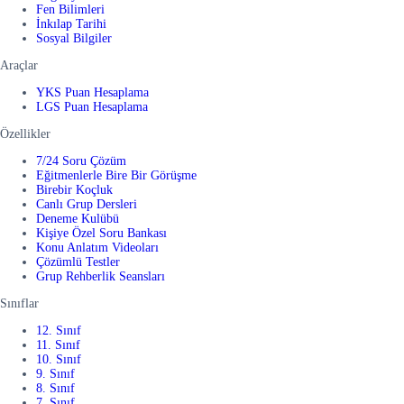
Fen Bilimleri
İnkılap Tarihi
Sosyal Bilgiler
Araçlar
YKS Puan Hesaplama
LGS Puan Hesaplama
Özellikler
7/24 Soru Çözüm
Eğitmenlerle Bire Bir Görüşme
Birebir Koçluk
Canlı Grup Dersleri
Deneme Kulübü
Kişiye Özel Soru Bankası
Konu Anlatım Videoları
Çözümlü Testler
Grup Rehberlik Seansları
Sınıflar
12. Sınıf
11. Sınıf
10. Sınıf
9. Sınıf
8. Sınıf
7. Sınıf