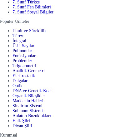
7. Sınıf Türkçe
7. Sınıf Fen Bilimleri
7. Sınıf Sosyal Bilgiler
Popüler Üniteler
Limit ve Süreklilik
Türev
İntegral
Üslü Sayılar
Polinomlar
Fonksiyonlar
Problemler
Trigonometri
Analitik Geometri
Elektrostatik
Dalgalar
Optik
DNA ve Genetik Kod
Organik Bileşikler
Maddenin Halleri
Sindirim Sistemi
Solunum Sistemi
Anlatım Bozuklukları
Halk Şiiri
Divan Şiiri
Kurumsal