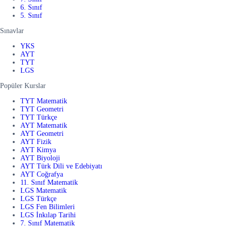
6. Sınıf
5. Sınıf
Sınavlar
YKS
AYT
TYT
LGS
Popüler Kurslar
TYT Matematik
TYT Geometri
TYT Türkçe
AYT Matematik
AYT Geometri
AYT Fizik
AYT Kimya
AYT Biyoloji
AYT Türk Dili ve Edebiyatı
AYT Coğrafya
11. Sınıf Matematik
LGS Matematik
LGS Türkçe
LGS Fen Bilimleri
LGS İnkılap Tarihi
7. Sınıf Matematik