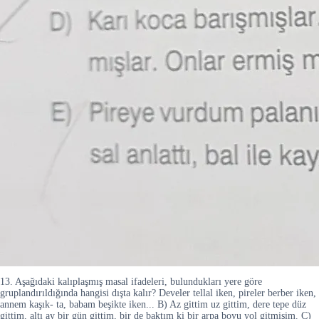
13. Aşağıdaki kalıplaşmış masal ifadeleri, bulundukları yere göre
gruplandırıldığında hangisi dışta kalır? Develer tellal iken, pireler berber iken,
annem kaşık- ta, babam beşikte iken... B) Az gittim uz gittim, dere tepe düz
gittim, altı ay bir gün gittim, bir de baktım ki bir arpa boyu yol gitmişim. C)