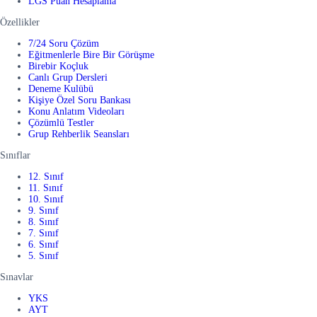
LGS Puan Hesaplama
Özellikler
7/24 Soru Çözüm
Eğitmenlerle Bire Bir Görüşme
Birebir Koçluk
Canlı Grup Dersleri
Deneme Kulübü
Kişiye Özel Soru Bankası
Konu Anlatım Videoları
Çözümlü Testler
Grup Rehberlik Seansları
Sınıflar
12. Sınıf
11. Sınıf
10. Sınıf
9. Sınıf
8. Sınıf
7. Sınıf
6. Sınıf
5. Sınıf
Sınavlar
YKS
AYT