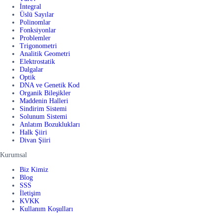
İntegral
Üslü Sayılar
Polinomlar
Fonksiyonlar
Problemler
Trigonometri
Analitik Geometri
Elektrostatik
Dalgalar
Optik
DNA ve Genetik Kod
Organik Bileşikler
Maddenin Halleri
Sindirim Sistemi
Solunum Sistemi
Anlatım Bozuklukları
Halk Şiiri
Divan Şiiri
Kurumsal
Biz Kimiz
Blog
SSS
İletişim
KVKK
Kullanım Koşulları