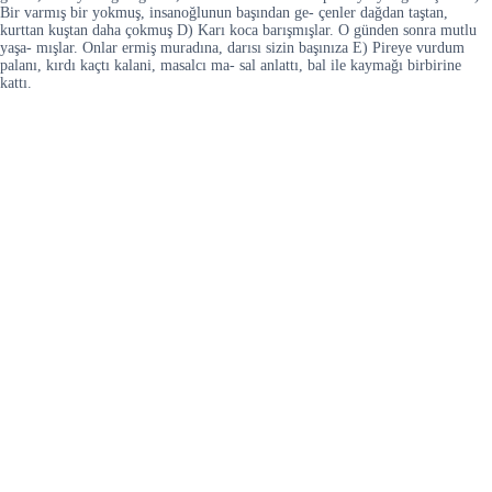
Bir varmış bir yokmuş, insanoğlunun başından ge- çenler dağdan taştan,
kurttan kuştan daha çokmuş D) Karı koca barışmışlar. O günden sonra mutlu
yaşa- mışlar. Onlar ermiş muradına, darısı sizin başınıza E) Pireye vurdum
palanı, kırdı kaçtı kalani, masalcı ma- sal anlattı, bal ile kaymağı birbirine
kattı.