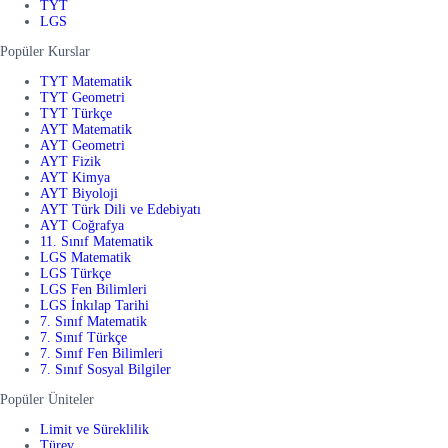
TYT
LGS
Popüler Kurslar
TYT Matematik
TYT Geometri
TYT Türkçe
AYT Matematik
AYT Geometri
AYT Fizik
AYT Kimya
AYT Biyoloji
AYT Türk Dili ve Edebiyatı
AYT Coğrafya
11. Sınıf Matematik
LGS Matematik
LGS Türkçe
LGS Fen Bilimleri
LGS İnkılap Tarihi
7. Sınıf Matematik
7. Sınıf Türkçe
7. Sınıf Fen Bilimleri
7. Sınıf Sosyal Bilgiler
Popüler Üniteler
Limit ve Süreklilik
Türev