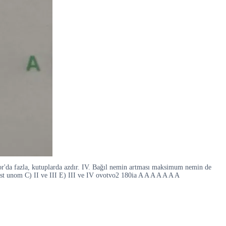
or'da fazla, kutuplarda azdır. IV. Bağıl nemin artması maksimum nemin de
test unom C) II ve III E) III ve IV ovotvo2 180ia A A A A A A A