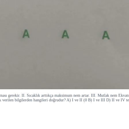
ası gerekir. II. Sıcaklık arttıkça maksimum nem artar. III. Mutlak nem Ekvat
 verilen bilgilerden hangileri doğrudur? A) I ve II (0 B) I ve III D) II ve IV 