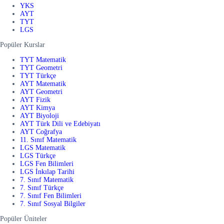
YKS
AYT
TYT
LGS
Popüler Kurslar
TYT Matematik
TYT Geometri
TYT Türkçe
AYT Matematik
AYT Geometri
AYT Fizik
AYT Kimya
AYT Biyoloji
AYT Türk Dili ve Edebiyatı
AYT Coğrafya
11. Sınıf Matematik
LGS Matematik
LGS Türkçe
LGS Fen Bilimleri
LGS İnkılap Tarihi
7. Sınıf Matematik
7. Sınıf Türkçe
7. Sınıf Fen Bilimleri
7. Sınıf Sosyal Bilgiler
Popüler Üniteler