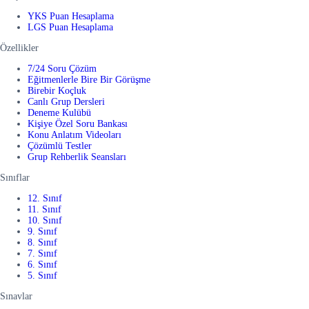
YKS Puan Hesaplama
LGS Puan Hesaplama
Özellikler
7/24 Soru Çözüm
Eğitmenlerle Bire Bir Görüşme
Birebir Koçluk
Canlı Grup Dersleri
Deneme Kulübü
Kişiye Özel Soru Bankası
Konu Anlatım Videoları
Çözümlü Testler
Grup Rehberlik Seansları
Sınıflar
12. Sınıf
11. Sınıf
10. Sınıf
9. Sınıf
8. Sınıf
7. Sınıf
6. Sınıf
5. Sınıf
Sınavlar