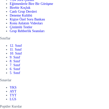
Eğitmenlerle Bire Bir Görüşme
Birebir Koçluk
Canlı Grup Dersleri
Deneme Kulübü
Kişiye Özel Soru Bankası
Konu Anlatım Videoları
Çözümlü Testler
Grup Rehberlik Seansları
Sınıflar
12. Sınıf
11. Sınıf
10. Sınıf
9. Sınıf
8. Sınıf
7. Sınıf
6. Sınıf
5. Sınıf
Sınavlar
YKS
AYT
TYT
LGS
Popüler Kurslar