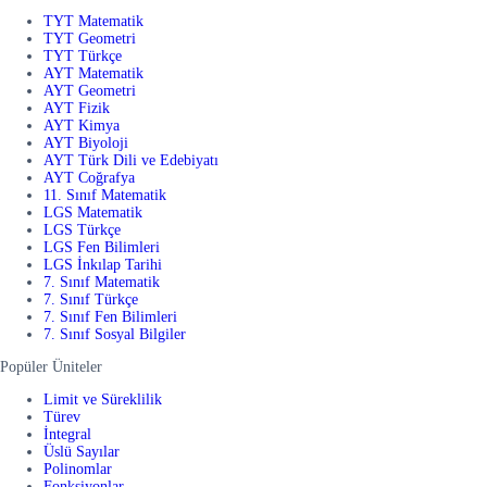
TYT Matematik
TYT Geometri
TYT Türkçe
AYT Matematik
AYT Geometri
AYT Fizik
AYT Kimya
AYT Biyoloji
AYT Türk Dili ve Edebiyatı
AYT Coğrafya
11. Sınıf Matematik
LGS Matematik
LGS Türkçe
LGS Fen Bilimleri
LGS İnkılap Tarihi
7. Sınıf Matematik
7. Sınıf Türkçe
7. Sınıf Fen Bilimleri
7. Sınıf Sosyal Bilgiler
Popüler Üniteler
Limit ve Süreklilik
Türev
İntegral
Üslü Sayılar
Polinomlar
Fonksiyonlar