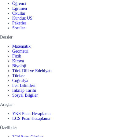
Öğrenci
Eğitmen
Okullar
Kunduz US
Paketler
Sorular
Dersler
Matematik
Geometri
Fizik
Kimya
Biyoloji
Türk Dili ve Edebiyatı
Türkçe
Coğrafya
Fen Bilimleri
İnkılap Tarihi
Sosyal Bilgiler
Araçlar
YKS Puan Hesaplama
LGS Puan Hesaplama
Özellikler
7/24 Soru Çözüm