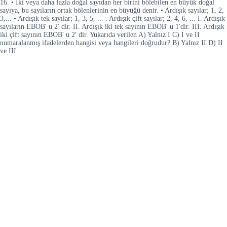
16. • Iki veya daha fazla doğal sayıdan her birini bölebilen en büyük doğal
sayıya, bu sayıların ortak bölenlerinin en büyüğü denir. • Ardışık sayılar; 1, 2,
3,... • Ardışık tek sayılar; 1, 3, 5, ... . Ardışık çift sayılar; 2, 4, 6, ... I. Ardışık
sayıların EBOB' u 2' dir. II. Ardışık iki tek sayının EBOB' u 1'dir. III. Ardışık
iki çift sayının EBOB' u 2' dir. Yukarıda verilen A) Yalnız I C) I ve II
numaralanmış ifadelerden hangisi veya hangileri doğrudur? B) Yalnız II D) II
ve III