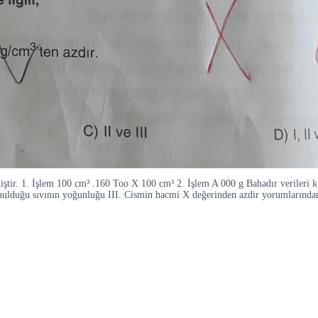
miştir. 1. İşlem 100 cm³ .160 Too X 100 cm³ 2. İşlem A 000 g Bahadır verileri
konulduğu sıvının yoğunluğu III. Cismin hacmi X değerinden azdir yorumlarından 