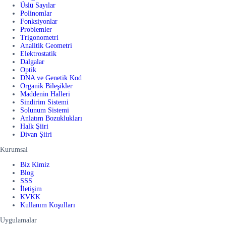
Üslü Sayılar
Polinomlar
Fonksiyonlar
Problemler
Trigonometri
Analitik Geometri
Elektrostatik
Dalgalar
Optik
DNA ve Genetik Kod
Organik Bileşikler
Maddenin Halleri
Sindirim Sistemi
Solunum Sistemi
Anlatım Bozuklukları
Halk Şiiri
Divan Şiiri
Kurumsal
Biz Kimiz
Blog
SSS
İletişim
KVKK
Kullanım Koşulları
Uygulamalar