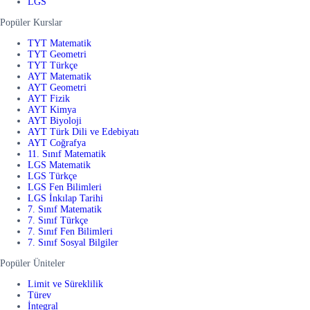
LGS
Popüler Kurslar
TYT Matematik
TYT Geometri
TYT Türkçe
AYT Matematik
AYT Geometri
AYT Fizik
AYT Kimya
AYT Biyoloji
AYT Türk Dili ve Edebiyatı
AYT Coğrafya
11. Sınıf Matematik
LGS Matematik
LGS Türkçe
LGS Fen Bilimleri
LGS İnkılap Tarihi
7. Sınıf Matematik
7. Sınıf Türkçe
7. Sınıf Fen Bilimleri
7. Sınıf Sosyal Bilgiler
Popüler Üniteler
Limit ve Süreklilik
Türev
İntegral