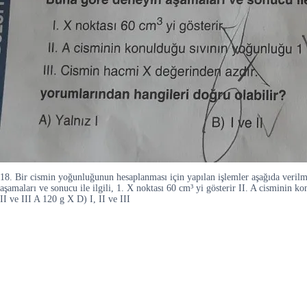
18. Bir cismin yoğunluğunun hesaplanması için yapılan işlemler aşağıda veril
aşamaları ve sonucu ile ilgili, 1. X noktası 60 cm³ yi gösterir II. A cisminin 
II ve III A 120 g X D) I, II ve III