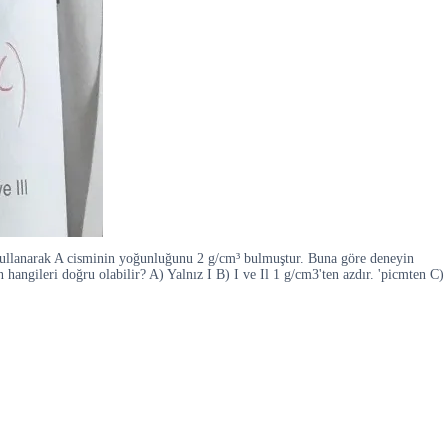
 kullanarak A cisminin yoğunluğunu 2 g/cm³ bulmuştur. Buna göre deneyin
hangileri doğru olabilir? A) Yalnız I B) I ve Il 1 g/cm3'ten azdır. 'picmten C)