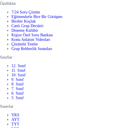
Özellikler
7/24 Soru Çözüm
Eğitmenlerle Bire Bir Görüşme
Birebir Koçluk
Canlı Grup Dersleri
Deneme Kulübü
Kişiye Özel Soru Bankası
Konu Anlatım Videoları
Çözümlü Testler
Grup Rehberlik Seansları
Sınıflar
12. Sınıf
11. Sınıf
10. Sınıf
9. Sınıf
8. Sınıf
7. Sınıf
6. Sınıf
5. Sınıf
Sınavlar
YKS
AYT
TYT