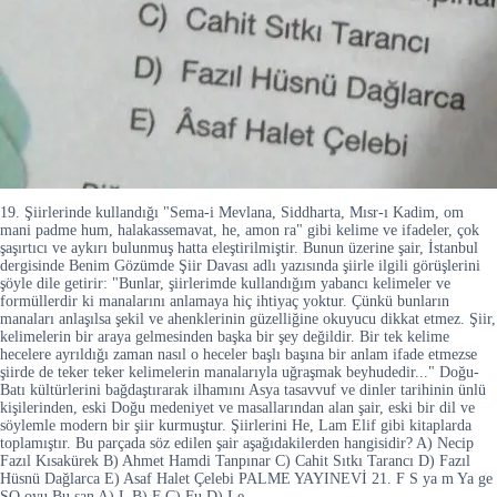
19. Şiirlerinde kullandığı "Sema-i Mevlana, Siddharta, Mısr-ı Kadim, om
mani padme hum, halakassemavat, he, amon ra" gibi kelime ve ifadeler, çok
şaşırtıcı ve aykırı bulunmuş hatta eleştirilmiştir. Bunun üzerine şair, İstanbul
dergisinde Benim Gözümde Şiir Davası adlı yazısında şiirle ilgili görüşlerini
şöyle dile getirir: "Bunlar, şiirlerimde kullandığım yabancı kelimeler ve
formüllerdir ki manalarını anlamaya hiç ihtiyaç yoktur. Çünkü bunların
manaları anlaşılsa şekil ve ahenklerinin güzelliğine okuyucu dikkat etmez. Şiir,
kelimelerin bir araya gelmesinden başka bir şey değildir. Bir tek kelime
hecelere ayrıldığı zaman nasıl o heceler başlı başına bir anlam ifade etmezse
şiirde de teker teker kelimelerin manalarıyla uğraşmak beyhudedir..." Doğu-
Batı kültürlerini bağdaştırarak ilhamını Asya tasavvuf ve dinler tarihinin ünlü
kişilerinden, eski Doğu medeniyet ve masallarından alan şair, eski bir dil ve
söylemle modern bir şiir kurmuştur. Şiirlerini He, Lam Elif gibi kitaplarda
toplamıştır. Bu parçada söz edilen şair aşağıdakilerden hangisidir? A) Necip
Fazıl Kısakürek B) Ahmet Hamdi Tanpınar C) Cahit Sıtkı Tarancı D) Fazıl
Hüsnü Dağlarca E) Asaf Halet Çelebi PALME YAYINEVİ 21. F S ya m Ya ge
SO oyu Bu san A) L B) F C) Fu D) Le