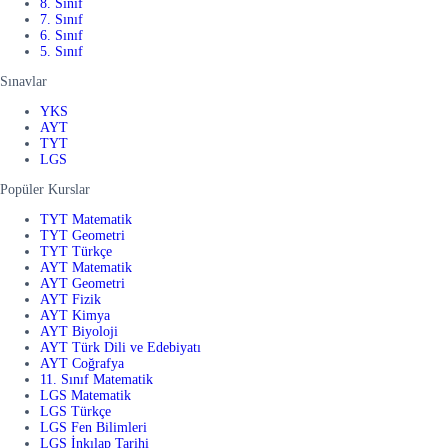
8. Sınıf
7. Sınıf
6. Sınıf
5. Sınıf
Sınavlar
YKS
AYT
TYT
LGS
Popüler Kurslar
TYT Matematik
TYT Geometri
TYT Türkçe
AYT Matematik
AYT Geometri
AYT Fizik
AYT Kimya
AYT Biyoloji
AYT Türk Dili ve Edebiyatı
AYT Coğrafya
11. Sınıf Matematik
LGS Matematik
LGS Türkçe
LGS Fen Bilimleri
LGS İnkılap Tarihi