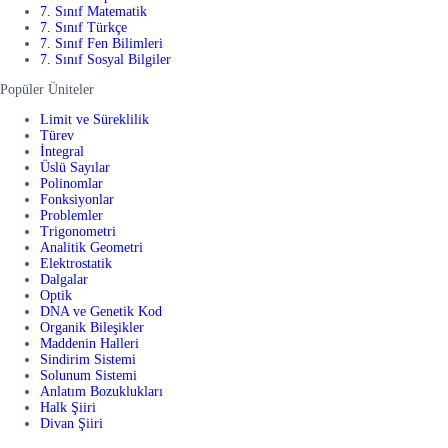
7. Sınıf Matematik
7. Sınıf Türkçe
7. Sınıf Fen Bilimleri
7. Sınıf Sosyal Bilgiler
Popüler Üniteler
Limit ve Süreklilik
Türev
İntegral
Üslü Sayılar
Polinomlar
Fonksiyonlar
Problemler
Trigonometri
Analitik Geometri
Elektrostatik
Dalgalar
Optik
DNA ve Genetik Kod
Organik Bileşikler
Maddenin Halleri
Sindirim Sistemi
Solunum Sistemi
Anlatım Bozuklukları
Halk Şiiri
Divan Şiiri