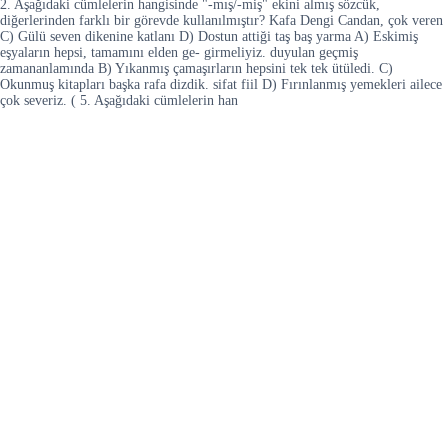
2. Aşağıdaki cümlelerin hangisinde "-mış/-miş" ekini almış sözcük,
diğerlerinden farklı bir görevde kullanılmıştır? Kafa Dengi Candan, çok veren
C) Gülü seven dikenine katlanı D) Dostun attiği taş baş yarma A) Eskimiş
eşyaların hepsi, tamamını elden ge- girmeliyiz. duyulan geçmiş
zamananlamında B) Yıkanmış çamaşırların hepsini tek tek ütüledi. C)
Okunmuş kitapları başka rafa dizdik. sifat fiil D) Fırınlanmış yemekleri ailece
çok severiz. ( 5. Aşağıdaki cümlelerin han