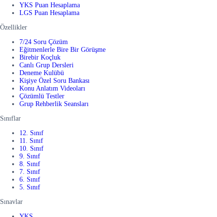
YKS Puan Hesaplama
LGS Puan Hesaplama
Özellikler
7/24 Soru Çözüm
Eğitmenlerle Bire Bir Görüşme
Birebir Koçluk
Canlı Grup Dersleri
Deneme Kulübü
Kişiye Özel Soru Bankası
Konu Anlatım Videoları
Çözümlü Testler
Grup Rehberlik Seansları
Sınıflar
12. Sınıf
11. Sınıf
10. Sınıf
9. Sınıf
8. Sınıf
7. Sınıf
6. Sınıf
5. Sınıf
Sınavlar
YKS