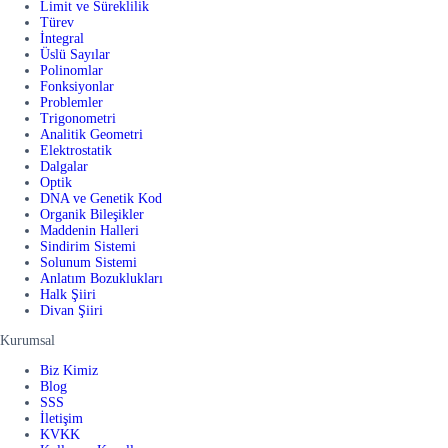
Limit ve Süreklilik
Türev
İntegral
Üslü Sayılar
Polinomlar
Fonksiyonlar
Problemler
Trigonometri
Analitik Geometri
Elektrostatik
Dalgalar
Optik
DNA ve Genetik Kod
Organik Bileşikler
Maddenin Halleri
Sindirim Sistemi
Solunum Sistemi
Anlatım Bozuklukları
Halk Şiiri
Divan Şiiri
Kurumsal
Biz Kimiz
Blog
SSS
İletişim
KVKK